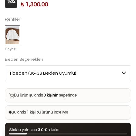
%
32
₺ 1,300.00
Renkler
Beyaz
Beden Seçenekleri
Bu ürün son 7 günde
14 kez
satın alındı
Bu ürün şu anda
3 kişinin
sepetinde
Bu ürünü
17 kişi
favorilerine ekledi
Şu anda
1
kişi bu ürünü inceliyor
Bu ürün son 24 saatte
59 kez
görüntülendi
Stokta yalnızca
3 ürün
kaldı