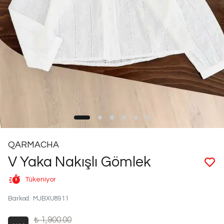
QARMACHA
V Yaka Nakışlı Gömlek
Tükeniyor
Barkod
:
MJBXU8911
₺ 1,900.00