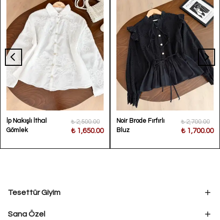
İp Nakışlı İthal
Noir Brode Fırfırlı
₺ 2,500.00
₺ 2,700.00
Gömlek
Bluz
₺ 1,650.00
₺ 1,700.00
Tesettür Giyim
Sana Özel