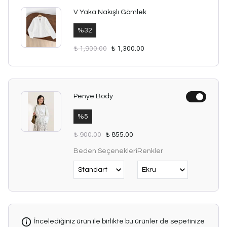
V Yaka Nakışlı Gömlek
%
32
₺ 1,900.00
₺ 1,300.00
Penye Body
%
5
₺ 900.00
₺ 855.00
Beden Seçenekleri
Renkler
İncelediğiniz ürün ile birlikte bu ürünler de sepetinize