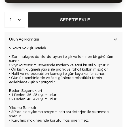
Bu ürün son 7 günde
14 kez
satın alındı
SEPETE EKLE
Ürün Açıklaması
V Yaka Nakışlı Gömlek
• Zarif nakış ve dantel detayları ile şık ve feminen bir görünüm
sunar.
• V yaka tasarımı sayesinde modern ve zarif bir stil oluşturur.
• Ön kısmı düğmeli yapısı ile pratik ve rahat kullanım sağlar.
• Hafif ve nefes alabilen kumaşı ile gün boyu konfor sunar.
• Günlük kombinlerde ve özel günlerde rahatlıkla tercih
edilebilecek şık bir parçadır.
Beden Seçenekleri
• 1 Beden: 36–38 uyumludur.
• 2 Beden: 40–42 uyumludur.
Yıkama Talimatı
• 30°’de elde yıkama programında sıvı deterjan ile yıkanması
önerilir.
• Kurutma makinesinde kurutulması önerilmez.