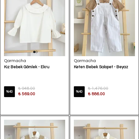
Qarmacha
Qarmacha
Kız Bebek Gömlek - Ekru
Keten Bebek Salopet - Beyaz
₺ 948.00
₺ 1,476.00
%
40
%
40
₺ 569.00
₺ 886.00