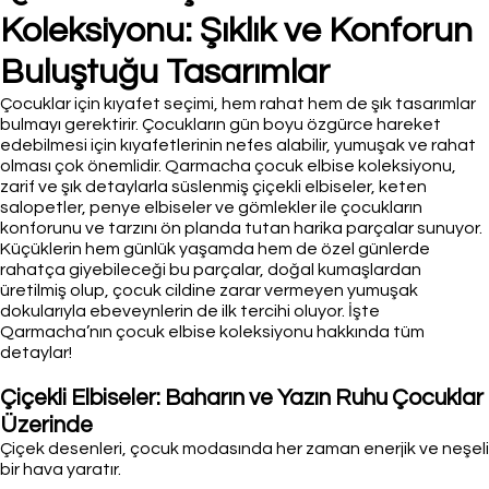
Koleksiyonu: Şıklık ve Konforun
Buluştuğu Tasarımlar
Çocuklar için kıyafet seçimi, hem rahat hem de şık tasarımlar
bulmayı gerektirir. Çocukların gün boyu özgürce hareket
edebilmesi için kıyafetlerinin nefes alabilir, yumuşak ve rahat
olması çok önemlidir. Qarmacha çocuk elbise koleksiyonu,
zarif ve şık detaylarla süslenmiş çiçekli elbiseler, keten
salopetler, penye elbiseler ve gömlekler ile çocukların
konforunu ve tarzını ön planda tutan harika parçalar sunuyor.
Küçüklerin hem günlük yaşamda hem de özel günlerde
rahatça giyebileceği bu parçalar, doğal kumaşlardan
üretilmiş olup, çocuk cildine zarar vermeyen yumuşak
dokularıyla ebeveynlerin de ilk tercihi oluyor. İşte
Qarmacha’nın çocuk elbise koleksiyonu hakkında tüm
detaylar!
Çiçekli Elbiseler: Baharın ve Yazın Ruhu Çocuklar
Üzerinde
Çiçek desenleri, çocuk modasında her zaman enerjik ve neşeli
bir hava yaratır.