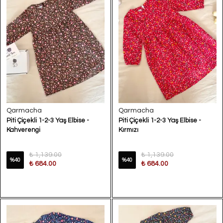
Qarmacha
Qarmacha
Piti Çiçekli 1-2-3 Yaş Elbise -
Piti Çiçekli 1-2-3 Yaş Elbise -
Kahverengi
Kırmızı
₺ 1,139.00
₺ 1,139.00
%
40
%
40
₺ 684.00
₺ 684.00