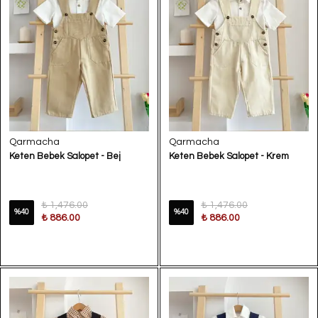
Qarmacha
Qarmacha
Keten Bebek Salopet - Bej
Keten Bebek Salopet - Krem
₺ 1,476.00
₺ 1,476.00
%
40
%
40
₺ 886.00
₺ 886.00