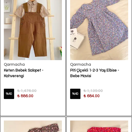
Qarmacha
Qarmacha
Keten Bebek Salopet -
Piti Çiçekli 1-2-3 Yaş Elbise -
Kahverengi
Bebe Mavisi
₺ 1,476.00
₺ 1,139.00
%
40
%
40
₺ 886.00
₺ 684.00