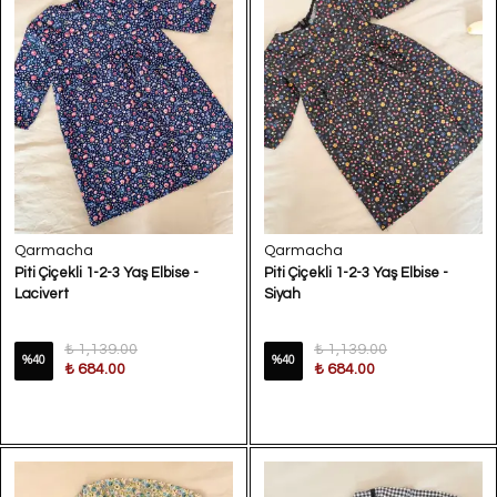
Qarmacha
Qarmacha
Piti Çiçekli 1-2-3 Yaş Elbise -
Piti Çiçekli 1-2-3 Yaş Elbise -
Lacivert
Siyah
₺ 1,139.00
₺ 1,139.00
%
40
%
40
₺ 684.00
₺ 684.00