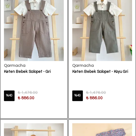
Qarmacha
Qarmacha
Keten Bebek Salopet - Gri
Keten Bebek Salopet - Koyu Gri
₺ 1,476.00
₺ 1,476.00
%
40
%
40
₺ 886.00
₺ 886.00