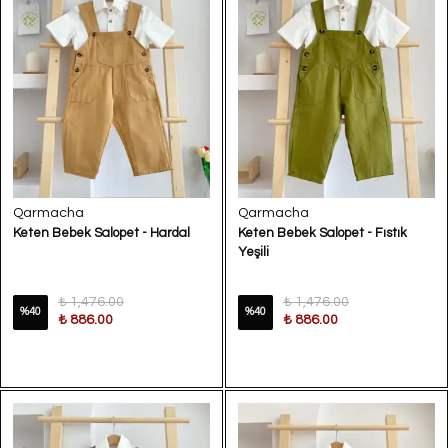
Qarmacha
Qarmacha
Keten Bebek Salopet - Hardal
Keten Bebek Salopet - Fıstık
Yeşili
₺ 1,476.00
₺ 1,476.00
%
40
%
40
₺ 886.00
₺ 886.00