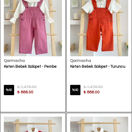
Qarmacha
Qarmacha
Keten Bebek Salopet - Pembe
Keten Bebek Salopet - Turuncu
₺ 1,476.00
₺ 1,476.00
%
40
%
40
₺ 886.00
₺ 886.00