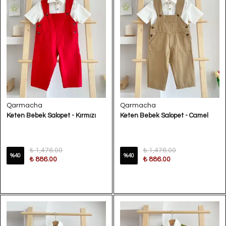
Qarmacha
Qarmacha
Keten Bebek Salopet - Kırmızı
Keten Bebek Salopet - Camel
₺ 1,476.00
₺ 1,476.00
%
40
%
40
₺ 886.00
₺ 886.00