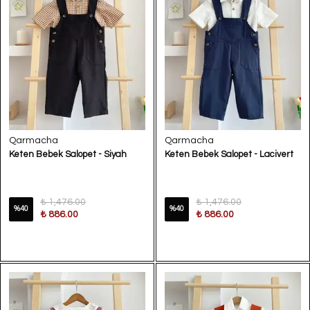
Qarmacha
Qarmacha
Keten Bebek Salopet - Siyah
Keten Bebek Salopet - Lacivert
₺ 1,476.00
₺ 1,476.00
%
40
%
40
₺ 886.00
₺ 886.00