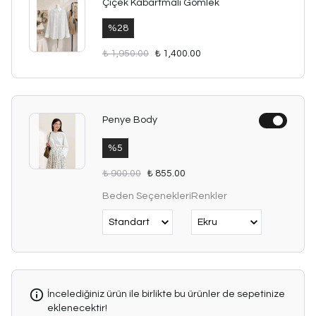
Çiçek Kabartmalı Gömlek
%
28
₺ 1,950.00
₺ 1,400.00
Penye Body
%
5
₺ 900.00
₺ 855.00
Beden Seçenekleri
Renkler
İncelediğiniz ürün ile birlikte bu ürünler de sepetinize
eklenecektir!