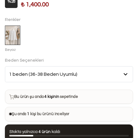
%
28
₺ 1,400.00
Renkler
Beyaz
Beden Seçenekleri
Bu ürün son 7 günde
6 kez
satın alındı
Bu ürün şu anda
4 kişinin
sepetinde
Bu ürünü
34 kişi
favorilerine ekledi
Şu anda
1
kişi bu ürünü inceliyor
Bu ürün son 24 saatte
114 kez
görüntülendi
Stokta yalnızca
4 ürün
kaldı