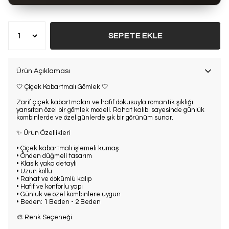
Bu ürün son 7 günde
6 kez
satın alındı
SEPETE EKLE
Ürün Açıklaması
🤍 Çiçek Kabartmalı Gömlek 🤍
Zarif çiçek kabartmaları ve hafif dokusuyla romantik şıklığı
yansıtan özel bir gömlek modeli. Rahat kalıbı sayesinde günlük
kombinlerde ve özel günlerde şık bir görünüm sunar.
✨ Ürün Özellikleri
• Çiçek kabartmalı işlemeli kumaş
• Önden düğmeli tasarım
• Klasik yaka detaylı
• Uzun kollu
• Rahat ve dökümlü kalıp
• Hafif ve konforlu yapı
• Günlük ve özel kombinlere uygun
• Beden: 1 Beden - 2 Beden
🎨 Renk Seçeneği