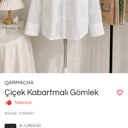
QARMACHA
Çiçek Kabartmalı Gömlek
Tükeniyor
Barkod
:
FCGN451
₺ 1,950.00