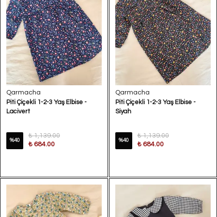
Qarmacha
Qarmacha
Piti Çiçekli 1-2-3 Yaş Elbise -
Piti Çiçekli 1-2-3 Yaş Elbise -
Lacivert
Siyah
₺ 1,139.00
₺ 1,139.00
%
40
%
40
₺ 684.00
₺ 684.00