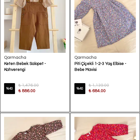
Qarmacha
Qarmacha
Keten Bebek Salopet -
Piti Çiçekli 1-2-3 Yaş Elbise -
Kahverengi
Bebe Mavisi
₺ 1,476.00
₺ 1,139.00
%
40
%
40
₺ 886.00
₺ 684.00