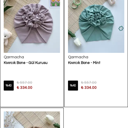
Qarmacha
Qarmacha
Kıvırcık Bone - Gül Kurusu
Kıvırcık Bone - Mint
₺ 557.00
₺ 557.00
%
40
%
40
₺ 334.00
₺ 334.00