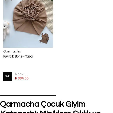
Qarmacha
Kıvırcık Bone - Taba
₺ 557.00
%
40
₺ 334.00
Qarmacha Çocuk Giyim