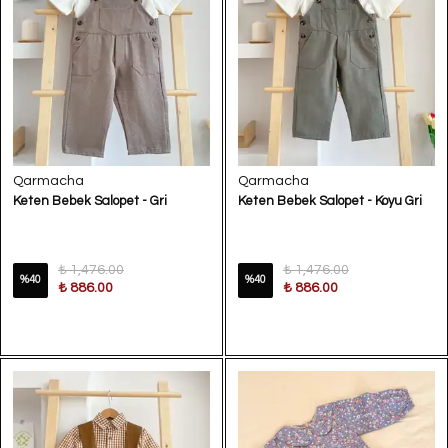
Qarmacha
Qarmacha
Keten Bebek Salopet - Gri
Keten Bebek Salopet - Koyu Gri
₺ 1,476.00
₺ 1,476.00
%
40
%
40
₺ 886.00
₺ 886.00