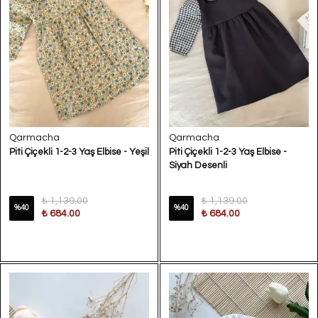
Qarmacha
Qarmacha
Piti Çiçekli 1-2-3 Yaş Elbise - Yeşil
Piti Çiçekli 1-2-3 Yaş Elbise -
Siyah Desenli
₺ 1,139.00
₺ 1,139.00
%
40
%
40
₺ 684.00
₺ 684.00