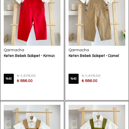
Qarmacha
Qarmacha
Keten Bebek Salopet - Kırmızı
Keten Bebek Salopet - Camel
₺ 1,476.00
₺ 1,476.00
%
40
%
40
₺ 886.00
₺ 886.00