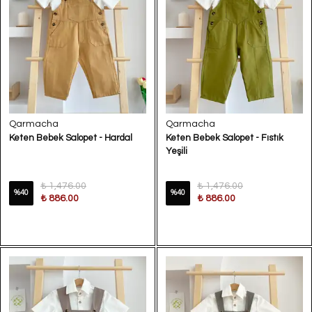
Qarmacha
Qarmacha
Keten Bebek Salopet - Hardal
Keten Bebek Salopet - Fıstık
Yeşili
₺ 1,476.00
₺ 1,476.00
%
40
%
40
₺ 886.00
₺ 886.00