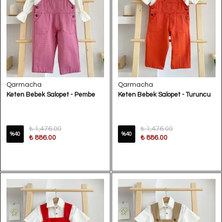
Qarmacha
Qarmacha
Keten Bebek Salopet - Pembe
Keten Bebek Salopet - Turuncu
₺ 1,476.00
₺ 1,476.00
%
40
%
40
₺ 886.00
₺ 886.00