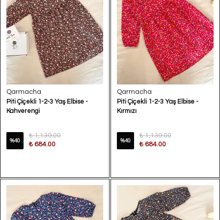
Qarmacha
Qarmacha
Piti Çiçekli 1-2-3 Yaş Elbise -
Piti Çiçekli 1-2-3 Yaş Elbise -
Kahverengi
Kırmızı
₺ 1,139.00
₺ 1,139.00
%
40
%
40
₺ 684.00
₺ 684.00