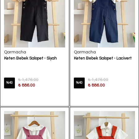
Qarmacha
Qarmacha
Keten Bebek Salopet - Siyah
Keten Bebek Salopet - Lacivert
₺ 1,476.00
₺ 1,476.00
%
40
%
40
₺ 886.00
₺ 886.00