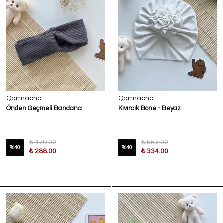
Qarmacha
Qarmacha
Önden Geçmeli Bandana
Kıvırcık Bone - Beyaz
₺ 479.00
₺ 557.00
%
40
%
40
₺ 288.00
₺ 334.00