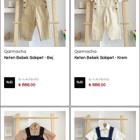
Qarmacha
Qarmacha
Keten Bebek Salopet - Bej
Keten Bebek Salopet - Krem
₺ 1,476.00
₺ 1,476.00
%
40
%
40
₺ 886.00
₺ 886.00