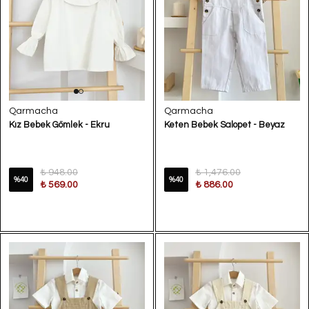
Qarmacha
Qarmacha
Kız Bebek Gömlek - Ekru
Keten Bebek Salopet - Beyaz
₺ 948.00
₺ 1,476.00
%
40
%
40
₺ 569.00
₺ 886.00