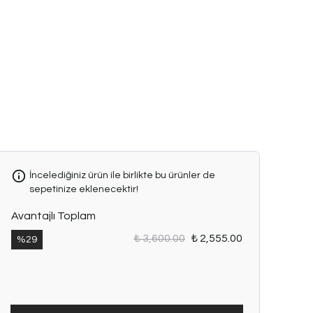
hem
günlük
hem
özel
kombinlerde
rahatlıkla
kullanılabilir.
Beden
Seçenekleri:
1
Beden:
İncelediğiniz ürün ile birlikte bu ürünler de
36-38
sepetinize eklenecektir!
uyumlu
Avantajlı Toplam
2
Beden:
₺ 3,600.00
₺ 2,555.00
%
29
40-42
uyumlu
Ürün