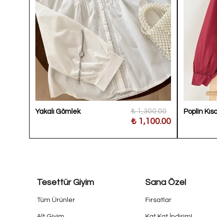
950.00
₺ 1,300.00
Yakalı Gömlek
Poplin Kı
400.00
₺ 1,100.00
Tesettür Giyim
Sana Özel
Tüm Ürünler
Fırsatlar
Alt Giyim
Kat Kat İndirim!