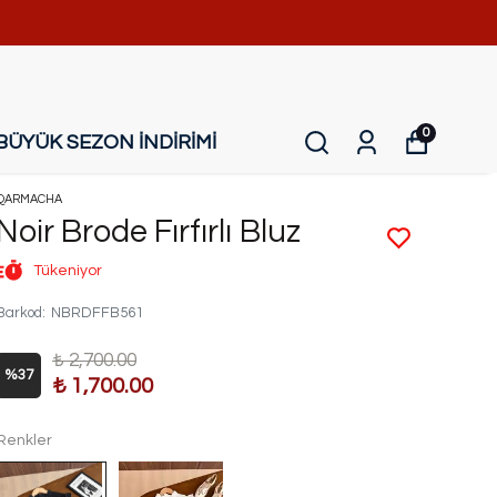
0
BÜYÜK SEZON İNDİRİMİ
QARMACHA
Noir Brode Fırfırlı Bluz
Tükeniyor
Barkod
:
NBRDFFB561
₺ 2,700.00
%
37
₺ 1,700.00
Renkler