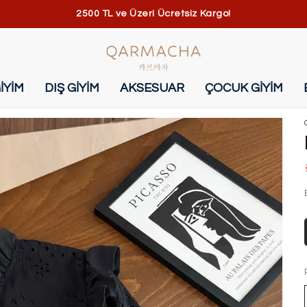
2500 TL ve Üzeri Ücretsiz Kargo!
İYİM
DIŞ GİYİM
AKSESUAR
ÇOCUK GİYİM