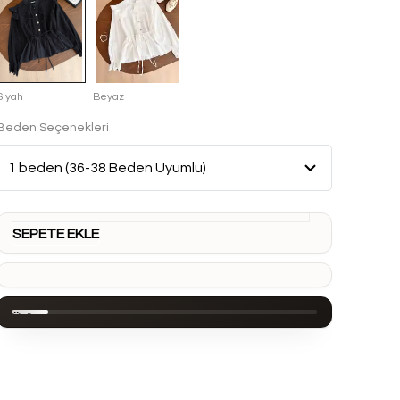
Siyah
Beyaz
Beden Seçenekleri
SEPETE EKLE
Ürün
Açıklaması
Noir
Brode
Fırfırlı