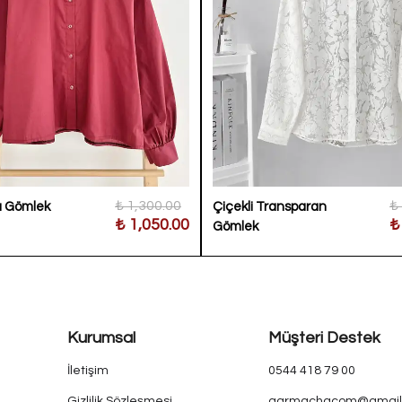
₺ 1,300.00
₺
sa Gömlek
Çiçekli Transparan
₺ 1,050.00
₺
Gömlek
Kurumsal
Müşteri Destek
İletişim
0544 418 79 00
Gizlilik Sözleşmesi
qarmachacom@gmail