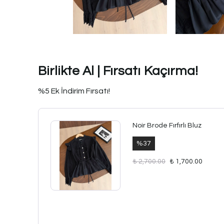
Birlikte Al | Fırsatı Kaçırma!
%5 Ek İndirim Fırsatı!
Noir Brode Fırfırlı Bluz
%
37
₺ 2,700.00
₺ 1,700.00