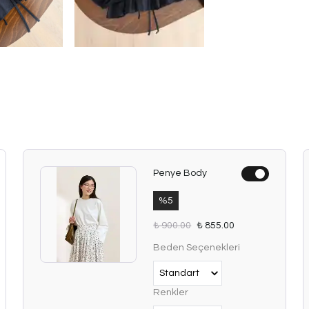
Penye Body
%
5
₺ 900.00
₺ 855.00
Beden Seçenekleri
Renkler