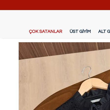
ÇOK SATANLAR
ÜST GİYİM
ALT G