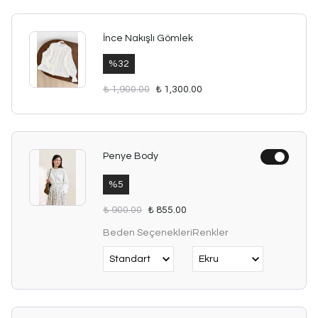
İnce Nakışlı Gömlek
%
32
₺ 1,900.00
₺ 1,300.00
Penye Body
%
5
₺ 900.00
₺ 855.00
Beden Seçenekleri
Renkler