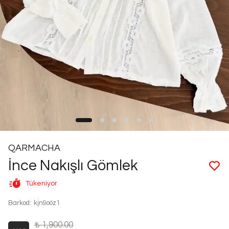
QARMACHA
İnce Nakışlı Gömlek
Tükeniyor
Barkod
:
kjn9oöz1
₺ 1,900.00