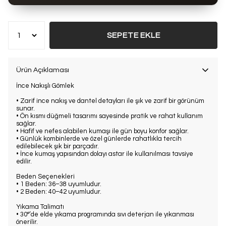
Bu ürün son 7 günde
20 kez
satın alındı
SEPETE EKLE
Ürün Açıklaması
İnce Nakışlı Gömlek
• Zarif ince nakış ve dantel detayları ile şık ve zarif bir görünüm
sunar.
• Ön kısmı düğmeli tasarımı sayesinde pratik ve rahat kullanım
sağlar.
• Hafif ve nefes alabilen kumaşı ile gün boyu konfor sağlar.
• Günlük kombinlerde ve özel günlerde rahatlıkla tercih
edilebilecek şık bir parçadır.
• İnce kumaş yapısından dolayı astar ile kullanılması tavsiye
edilir.
Beden Seçenekleri
• 1 Beden: 36–38 uyumludur.
• 2 Beden: 40–42 uyumludur.
Yıkama Talimatı
• 30°’de elde yıkama programında sıvı deterjan ile yıkanması
önerilir.