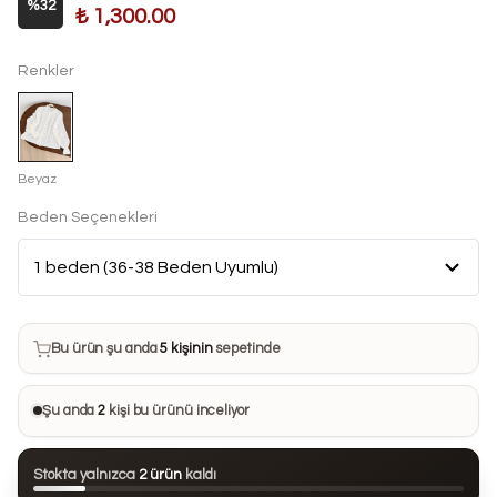
%
32
₺ 1,300.00
Renkler
Beyaz
Beden Seçenekleri
Bu ürün son 7 günde
20 kez
satın alındı
Bu ürün şu anda
5 kişinin
sepetinde
Bu ürünü
29 kişi
favorilerine ekledi
Şu anda
2
kişi bu ürünü inceliyor
Bu ürün son 24 saatte
97 kez
görüntülendi
Stokta yalnızca
2 ürün
kaldı