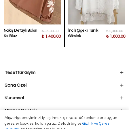
Nakış Detaylı Balon
İncili Çiçekli Tunik
₺ 1,900.00
₺ 2,300.00
Kol Bluz
Gömlek
₺ 1,400.00
₺ 1,600.00
Tesettür Giyim
Sana Özel
Kurumsal
Müşteri Destek
Alışveriş deneyiminizi iyileştirmek için yasal düzenlemelere uygun
çerezler (cookies) kullanıyoruz. Detaylı bilgiye
Gizlilik ve Çerez