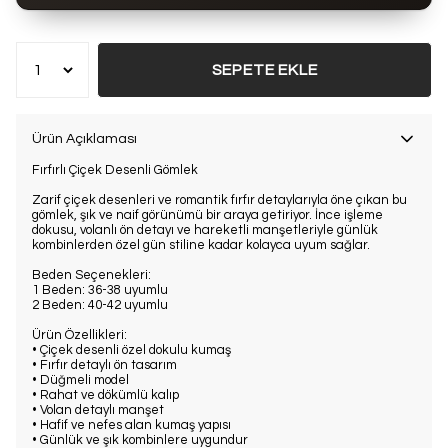
Bu ürün son 7 günde
13 kez
satın alındı
SEPETE EKLE
Ürün Açıklaması
Fırfırlı Çiçek Desenli Gömlek
Zarif çiçek desenleri ve romantik fırfır detaylarıyla öne çıkan bu
gömlek, şık ve naif görünümü bir araya getiriyor. İnce işleme
dokusu, volanlı ön detayı ve hareketli manşetleriyle günlük
kombinlerden özel gün stiline kadar kolayca uyum sağlar.
Beden Seçenekleri:
1 Beden: 36-38 uyumlu
2 Beden: 40-42 uyumlu
Ürün Özellikleri:
• Çiçek desenli özel dokulu kumaş
• Fırfır detaylı ön tasarım
• Düğmeli model
• Rahat ve dökümlü kalıp
• Volan detaylı manşet
• Hafif ve nefes alan kumaş yapısı
• Günlük ve şık kombinlere uygundur