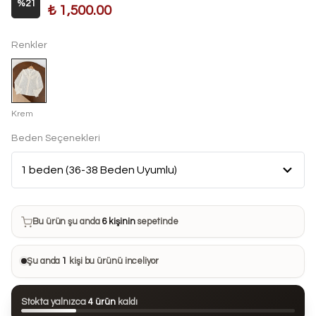
%
21
₺ 1,500.00
Renkler
Krem
Beden Seçenekleri
Bu ürün son 7 günde
13 kez
satın alındı
Bu ürün şu anda
6 kişinin
sepetinde
Bu ürünü
21 kişi
favorilerine ekledi
Şu anda
1
kişi bu ürünü inceliyor
Bu ürün son 24 saatte
54 kez
görüntülendi
Stokta yalnızca
4 ürün
kaldı