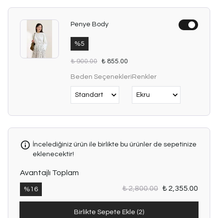
Penye Body
%
5
₺ 900.00
₺ 855.00
Beden Seçenekleri
Renkler
İncelediğiniz ürün ile birlikte bu ürünler de sepetinize
eklenecektir!
Avantajlı Toplam
₺ 2,800.00
₺ 2,355.00
%
16
Birlikte Sepete Ekle (2)