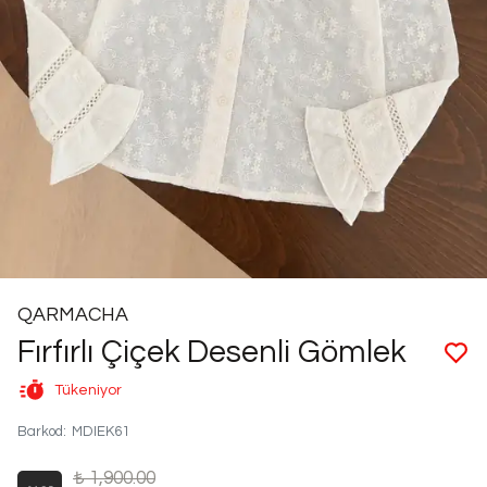
QARMACHA
Fırfırlı Çiçek Desenli Gömlek
Tükeniyor
Barkod
:
MDIEK61
₺ 1,900.00