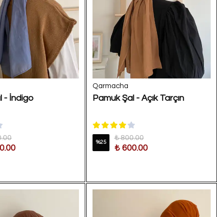
Qarmacha
 - İndigo
Pamuk Şal - Açık Tarçın
0.00
₺ 800.00
%
25
0.00
₺ 600.00