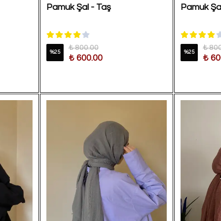
Pamuk Şal - Taş
Pamuk Şal 
₺ 800.00
₺ 80
%
25
%
25
₺ 600.00
₺ 60