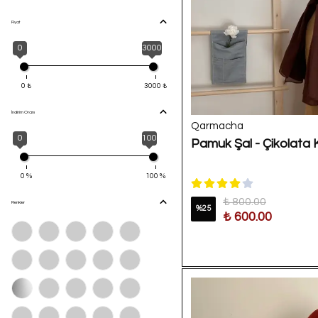
Fiyat
0
3000
0
₺
3000
₺
İndirim Oranı
Qarmacha
0
100
Pamuk Şal - Çikolata
0
%
100
%
₺ 800.00
Renkler
%
25
₺ 600.00