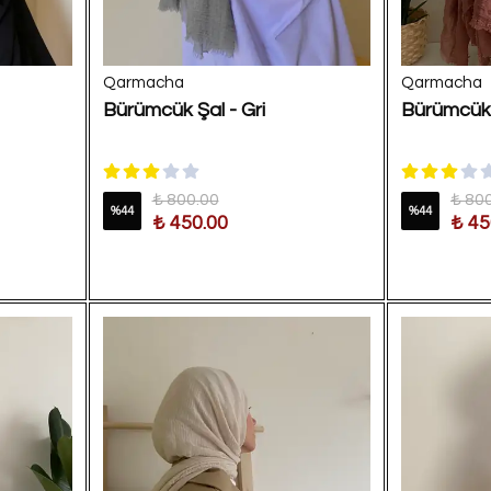
Qarmacha
Qarmacha
Bürümcük Şal - Gri
Bürümcük 
₺ 800.00
₺ 80
%
44
%
44
₺ 450.00
₺ 45