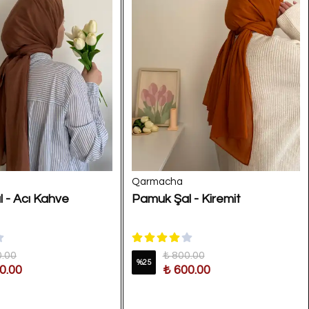
Qarmacha
 - Acı Kahve
Pamuk Şal - Kiremit
0.00
₺ 800.00
%
25
0.00
₺ 600.00