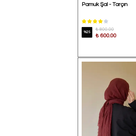
Pamuk Şal - Tarçın
₺ 800.00
%
25
₺ 600.00