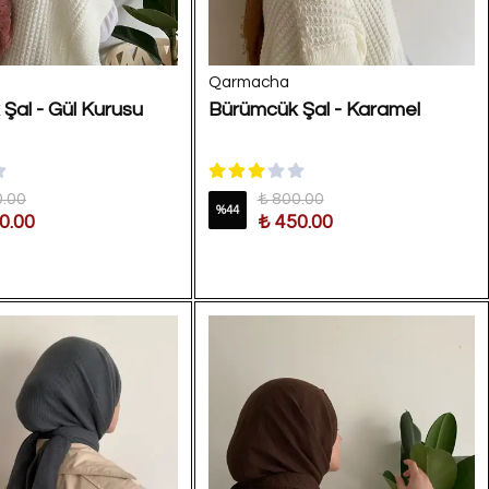
Qarmacha
Şal - Gül Kurusu
Bürümcük Şal - Karamel
0.00
₺ 800.00
%
44
0.00
₺ 450.00