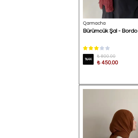
Qarmacha
Bürümcük Şal - Bordo
₺ 800.00
%
44
₺ 450.00