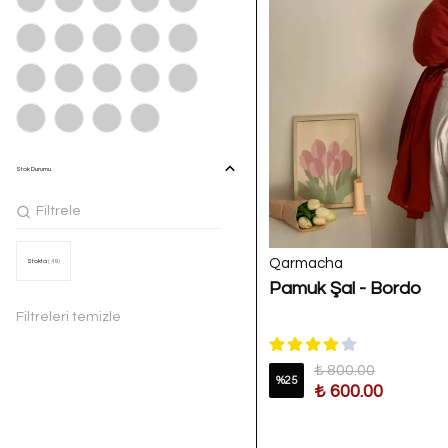
Stok Durumu
Qarmacha
Stokta
( 49 )
Pamuk Şal - Bordo
Filtreleri temizle
₺ 800.00
%
25
₺ 600.00