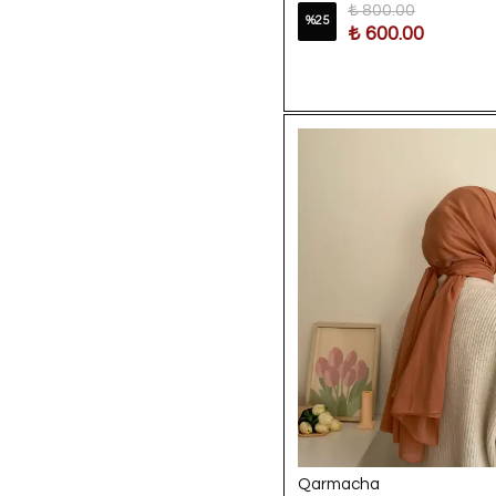
₺ 800.00
%
25
₺ 600.00
Qarmacha