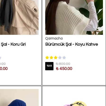
Qarmacha
Şal - Koru Gri
Bürümcük Şal - Koyu Kahve
0.00
₺ 800.00
%
44
0.00
₺ 450.00