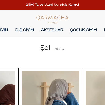
2500 TL ve Üzeri Ücretsiz Kargo!
İYİM
DIŞ GİYİM
AKSESUAR
ÇOCUK GİYİM
Şal
49
ürün