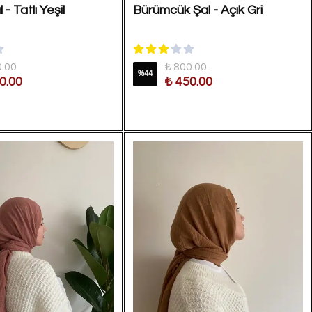
- Tatlı Yeşil
Bürümcük Şal - Açık Gri
0.00
₺ 800.00
%
44
0.00
₺ 450.00