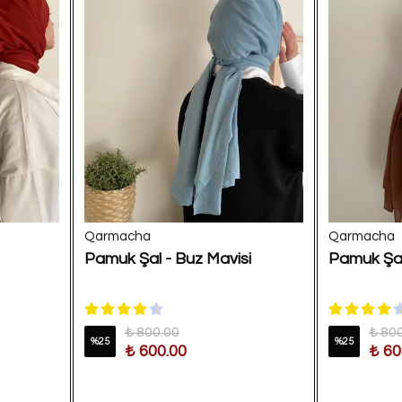
Qarmacha
Qarmacha
Pamuk Şal - Buz Mavisi
Pamuk Şal
₺ 800.00
₺ 80
%
25
%
25
₺ 600.00
₺ 60