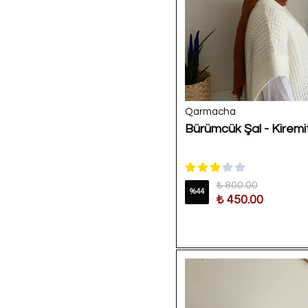
Qarmacha
Bürümcük Şal - Kiremi
₺ 800.00
%
44
₺ 450.00