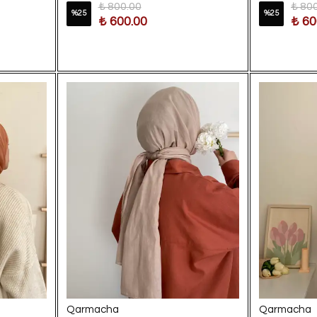
₺ 800.00
₺ 80
%
25
%
25
₺ 600.00
₺ 60
Qarmacha
Qarmacha