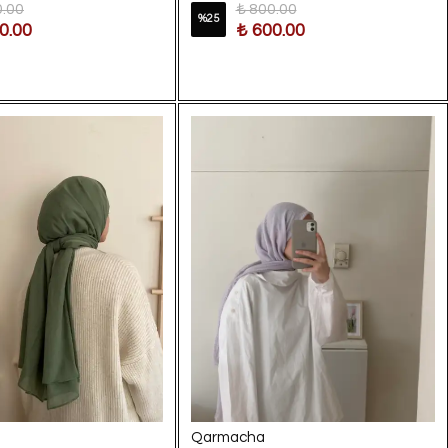
0.00
₺ 800.00
%
25
0.00
₺ 600.00
Qarmacha