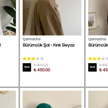
Qarmacha
Qarmacha
t
Bürümcük Şal - Kırık Beyaz
Bürümcük 
₺ 800.00
₺ 80
%
44
%
44
₺ 450.00
₺ 45