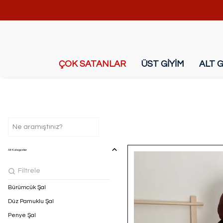
ÇOK SATANLAR
ÜST GİYİM
ALT G
Alt Kategoriler
Bürümcük Şal
Düz Pamuklu Şal
Penye Şal