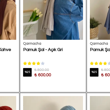
Qarmacha
Qarmacha
 Kahve
Pamuk Şal - Açık Gri
Pamuk Şal
₺ 800.00
₺ 80
%
25
%
25
₺ 600.00
₺ 60