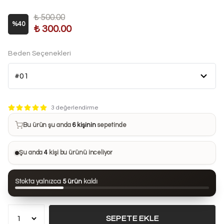
₺ 500.00
%
40
₺ 300.00
Beden Seçenekleri
Bu ürün son 7 günde
15 kez
satın alındı
3 değerlendirme
Bu ürün şu anda
6 kişinin
sepetinde
Bu ürünü
28 kişi
favorilerine ekledi
Şu anda
4
kişi bu ürünü inceliyor
Bu ürün son 24 saatte
124 kez
görüntülendi
Stokta yalnızca
5 ürün
kaldı
Bu ürün son 7 günde
15 kez
satın alındı
SEPETE EKLE