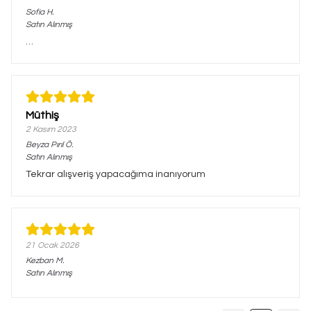
Sofia
H.
Satın Alınmış
…
Müthiş
2 Kasım 2023
Beyza Pırıl
Ö.
Satın Alınmış
Tekrar alışveriş yapacağıma inanıyorum
21 Ocak 2026
Kezban
M.
Satın Alınmış