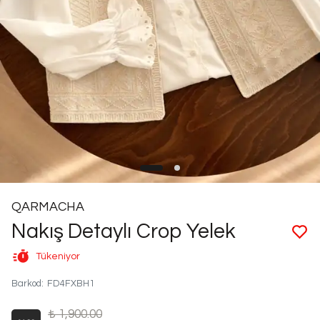
QARMACHA
Nakış Detaylı Crop Yelek
Tükeniyor
Barkod
:
FD4FXBH1
₺ 1,900.00