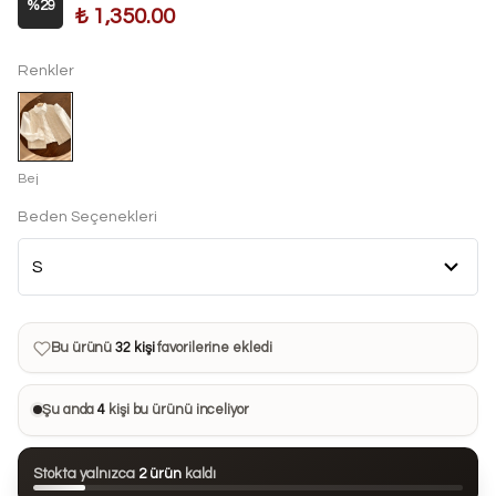
%
29
₺ 1,350.00
Renkler
Bej
Beden Seçenekleri
Bu ürün son 7 günde
13 kez
satın alındı
Bu ürün şu anda
4 kişinin
sepetinde
Bu ürünü
32 kişi
favorilerine ekledi
Bu ürün son 24 saatte
65 kez
görüntülendi
Şu anda
4
kişi bu ürünü inceliyor
Bu ürün son 7 günde
13 kez
satın alındı
Stokta yalnızca
2 ürün
kaldı