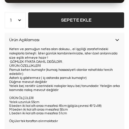
SEPETE EKLE
Ürün Açıklaması
Keten ve pamuğun nefes alan dokusu , el işçiliği zarafetindeki
nakışlarla birleşti. İster günlük kombinlerinizde, ister özel anlarınızda
size eşlik etmeye hazır !
GÖMLEK FİYATA DAHİL DEĞİLDİR.
ÜRÜN ÖZELLİKLERİ
Pamuk keten kumaştır (kumaş hassasiyeti olanlar rahatlıkla tercih
edebilir.)
Astarlı iç göstermez ( iç astarıda pamuk kumaştır)
Düğme mevcut değildir
Yelek bej renktir üzerindeki nakışlar koyu bej tonundadır. Yeleğin arka
kısmında nakış mevcut değildir
ÜRÜN ÖLÇÜLERİ
Yelek uzunluk 55cm
S beden iki kol altı arası mesafesi 49cm (göğüs çevresi 49*2=98)
M beden iki kol altı arası mesafesi 50cm
L beden iki kol altı arası mesafesi 51cm
Ölçüler tek taraftan alınmaktadır