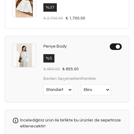
%
37
₺ 2,700.00
₺ 1,700.00
Penye Body
%
5
₺ 900.00
₺ 855.00
Beden Seçenekleri
Renkler
İncelediğiniz ürün ile birlikte bu ürünler de sepetinize
eklenecektir!