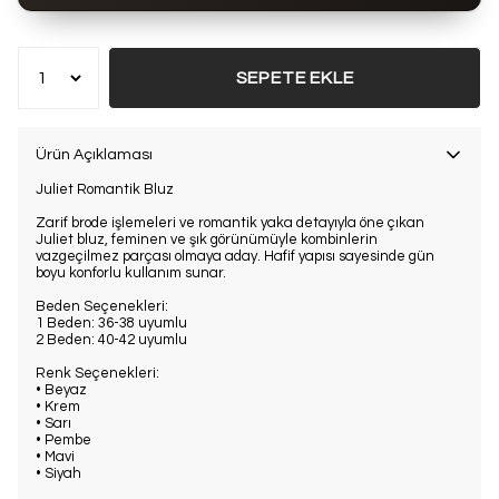
Bu ürün son 7 günde
8 kez
satın alındı
SEPETE EKLE
Ürün Açıklaması
Juliet Romantik Bluz
Zarif brode işlemeleri ve romantik yaka detayıyla öne çıkan
Juliet bluz, feminen ve şık görünümüyle kombinlerin
vazgeçilmez parçası olmaya aday. Hafif yapısı sayesinde gün
boyu konforlu kullanım sunar.
Beden Seçenekleri:
1 Beden: 36-38 uyumlu
2 Beden: 40-42 uyumlu
Renk Seçenekleri:
• Beyaz
• Krem
• Sarı
• Pembe
• Mavi
• Siyah