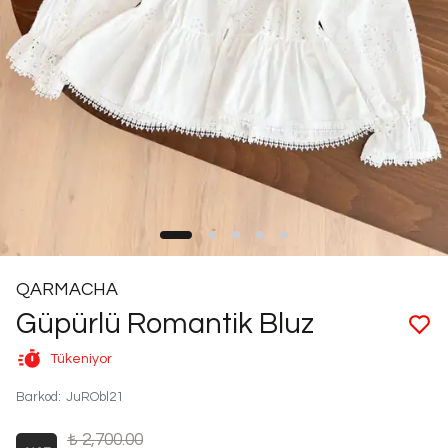
QARMACHA
Güpürlü Romantik Bluz
Tükeniyor
Barkod
:
JuRObl21
₺ 2,700.00