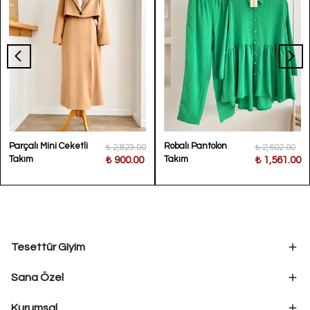
Parçalı Mini Ceketli
Robalı Pantolon
₺ 2,823.00
₺ 2,602.00
Takım
Takım
₺ 900.00
₺ 1,561.00
Tesettür Giyim
Sana Özel
Kurumsal