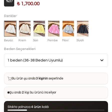
%
37
₺ 1,700.00
Renkler
Beyaz
Krem
Sarı
Pembe
Mavi
Siyah
Beden Seçenekleri
Bu ürün son 7 günde
8 kez
satın alındı
Bu ürün şu anda
3 kişinin
sepetinde
Bu ürünü
31 kişi
favorilerine ekledi
Şu anda
2
kişi bu ürünü inceliyor
Bu ürün son 24 saatte
44 kez
görüntülendi
Stokta yalnızca
4 ürün
kaldı