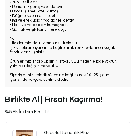
Ürün Özellikleri:
• Romantik geniş yaka detayı
• Brode işlemeli özel kumaş
• Düğme kapamalı model
• Kol ve etek uçlarında dantel detay
• Hafif ve nefes alan kumaş yapısı
• Günlük ve şık kombinlere uygun
Not:
Elle ölçümlerde 1–2 cm farklılık olabilir.
Işık ve ekran ayarlarına bağlı olarak renk tonlarında küçük
farklılıklar oluşabilir.
Ürünlerimiz ithal olup sınırlı stoktur. Bu nedenle iade yoktur,
yalnızca değişim mevcuttur.
Siparişleriniz tedarik sürecine bağlı olarak 10–25 iş günü
içerisinde kargoya verilmektedir.
Birlikte Al | Fırsatı Kaçırma!
%5 Ek İndirim Fırsatı!
Güpürlü Romantik Bluz