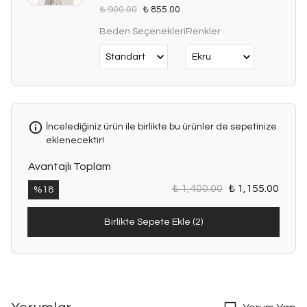
₺ 900.00
₺ 855.00
Beden Seçenekleri
Renkler
İncelediğiniz ürün ile birlikte bu ürünler de sepetinize
eklenecektir!
Avantajlı Toplam
₺ 1,400.00
₺ 1,155.00
%
18
Birlikte Sepete Ekle (2)