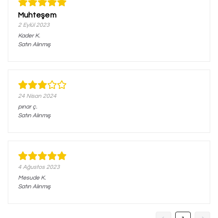
Muhteşem
2 Eylül 2023
Kader
K.
Satın Alınmış
24 Nisan 2024
pınar
ç.
Satın Alınmış
4 Ağustos 2023
Mesude
K.
Satın Alınmış