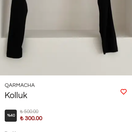
QARMACHA
Kolluk
₺ 500.00
%
40
₺ 300.00