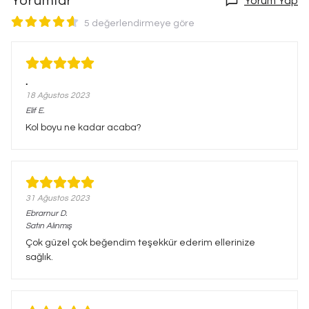
Yorumlar
Yorum Yap
5 değerlendirmeye göre
.
18 Ağustos 2023
Elif
E.
Kol boyu ne kadar acaba?
31 Ağustos 2023
Ebrarnur
D.
Satın Alınmış
Çok güzel çok beğendim teşekkür ederim ellerinize
sağlık.