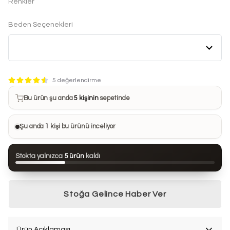
Renkler
Beden Seçenekleri
Bu ürün son 7 günde
11 kez
satın alındı
5 değerlendirme
Bu ürün şu anda
5 kişinin
sepetinde
Bu ürünü
22 kişi
favorilerine ekledi
Şu anda
1
kişi bu ürünü inceliyor
Bu ürün son 24 saatte
94 kez
görüntülendi
Stokta yalnızca
5 ürün
kaldı
Bu ürün son 7 günde
11 kez
satın alındı
Stoğa Gelince Haber Ver
Ürün Açıklaması