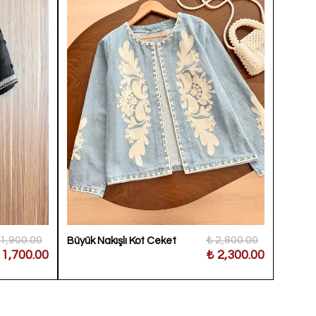
 1,900.00
₺ 2,800.00
Büyük Nakışlı Kot Ceket
Gül Nak
 1,700.00
₺ 2,300.00