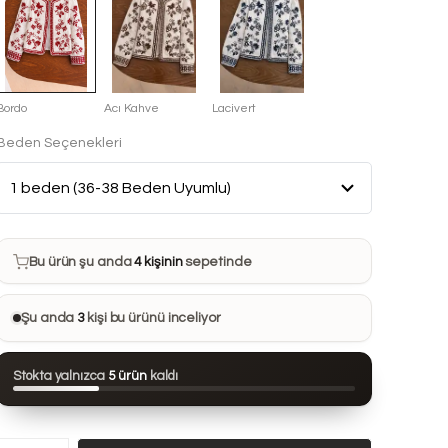
Bordo
Acı Kahve
Lacivert
Beden Seçenekleri
Bu ürün son 7 günde
8 kez
satın alındı
Bu ürün şu anda
4 kişinin
sepetinde
Bu ürünü
29 kişi
favorilerine ekledi
Şu anda
3
kişi bu ürünü inceliyor
Bu ürün son 24 saatte
57 kez
görüntülendi
Stokta yalnızca
5 ürün
kaldı
Bu ürün son 7 günde
8 kez
satın alındı