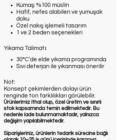
Kumaş: %100 müslin
Hafif, nefes alabilen ve yumuşak
doku
Özel nakış işlemeli tasarım
1 ve 2 beden seçenekleri
Yıkama Talimatı:
30°C’de elde yıkama programında
Sıvı deterjan ile yıkanması önerilir
Not:
Konsept çekimlerden dolayı ürün
renginde ton farklılıkları görülebilir.
Ürünlerimiz ithal olup, özel üretim ve sınırlı
stok kapsamında temin edilmektedir. Bu
nedenle iade bulunmamaktadır, yalnızca
değişim yapılabilmektedir.
Siparişleriniz, ürünlerin tedarik sürecine bağlı
olarak 10–25 iş günü içerisinde kargoya