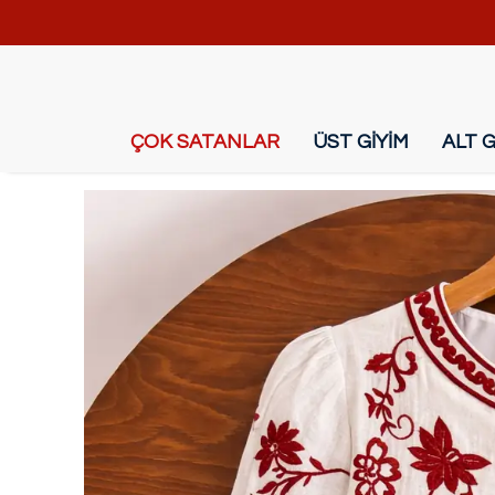
ÇOK SATANLAR
ÜST GİYİM
ALT G