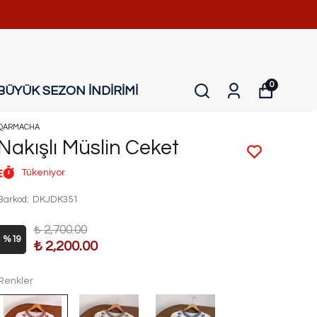
0
BÜYÜK SEZON İNDİRİMİ
QARMACHA
Nakışlı Müslin Ceket
Tükeniyor
Barkod
:
DKJDK351
₺ 2,700.00
%
19
₺ 2,200.00
Renkler