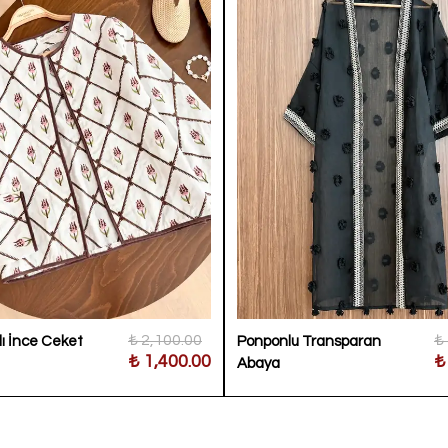
₺ 2,100.00
₺
lı İnce Ceket
Ponponlu Transparan
₺ 1,400.00
₺
Abaya