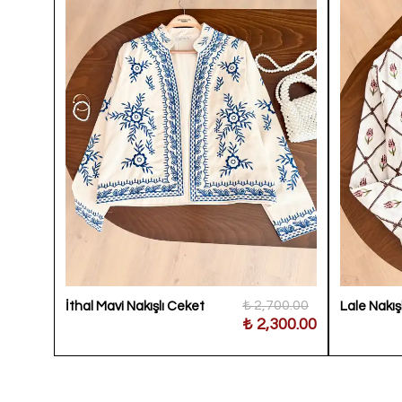
110.00
₺ 2,700.00
İthal Mavi Nakışlı Ceket
Lale Nakış
650.00
₺ 2,300.00