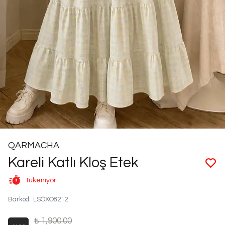
QARMACHA
Kareli Katlı Kloş Etek
Tükeniyor
Barkod
:
LSÖXO8212
₺ 1,900.00