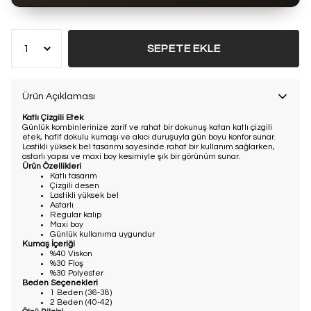
Bu ürün son 7 günde
8 kez
satın alındı
SEPETE EKLE
Ürün Açıklaması
Katlı Çizgili Etek
Günlük kombinlerinize zarif ve rahat bir dokunuş katan katlı çizgili
etek, hafif dokulu kumaşı ve akıcı duruşuyla gün boyu konfor sunar.
Lastikli yüksek bel tasarımı sayesinde rahat bir kullanım sağlarken,
astarlı yapısı ve maxi boy kesimiyle şık bir görünüm sunar.
Ürün Özellikleri
Katlı tasarım
Çizgili desen
Lastikli yüksek bel
Astarlı
Regular kalıp
Maxi boy
Günlük kullanıma uygundur
Kumaş İçeriği
%40 Viskon
%30 Floş
%30 Polyester
Beden Seçenekleri
1 Beden (36-38)
2 Beden (40-42)