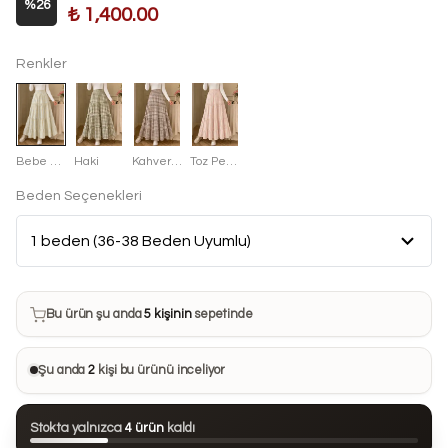
%
26
₺ 1,400.00
Renkler
Bebe Mavisi
Haki
Kahverengi
Toz Pembe
Beden Seçenekleri
Bu ürün son 7 günde
8 kez
satın alındı
Bu ürün şu anda
5 kişinin
sepetinde
Bu ürünü
14 kişi
favorilerine ekledi
Şu anda
2
kişi bu ürünü inceliyor
Bu ürün son 24 saatte
78 kez
görüntülendi
Stokta yalnızca
4 ürün
kaldı