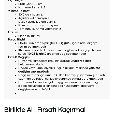
Ölçü Bilgisi
Etek Boyu: 92 cm
Numune Bedeni: S
Yıkama Talimatı
30°C’de yıkayınız.
Ağartıcı kullanmayınız.
Düşük sıcaklıkta ütüleyiniz.
Kuru temizleme yapmayınız.
Tamburlu kurutma yapmayiniz.
Üretim
Made in Turkey
Kargo Bilgisi
Stoklu ürünlerde siparişler
1-5 iş günü
içerisinde kargoya
teslim edilmektedir.
İthal ürünlerde tedarik sürecine bağlı olarak kargoya teslim
süresi
10-25 iş günü
arasında değişebilmektedir.
İade & Değişim
Hijyen ve kampanya koşulları gereği
ürünlerde iade
bulunmamaktadır.
Beden veya ürün kaynaklı uygunluk durumlarında
yalnızca
değişim yapılmaktadır.
Değişim talebi için ürünün kullanılmamış, yıkanmamış, etiketi
üzerinde ve tekrar satılabilir durumda olması gerekmektedir.
Ürün renk tonlarında, çekim ışığı ve ekran ayarlarına bağlı
olarak küçük farklılıklar görülebilir. Bu durum iade veya
değişim sebebi değildir.
Birlikte Al | Fırsatı Kaçırma!