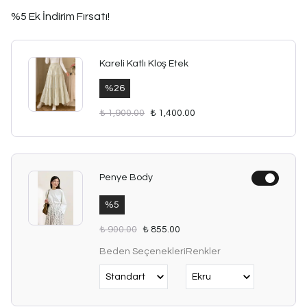
%5 Ek İndirim Fırsatı!
Kareli Katlı Kloş Etek
%
26
₺ 1,900.00
₺ 1,400.00
Penye Body
%
5
₺ 900.00
₺ 855.00
Beden Seçenekleri
Renkler