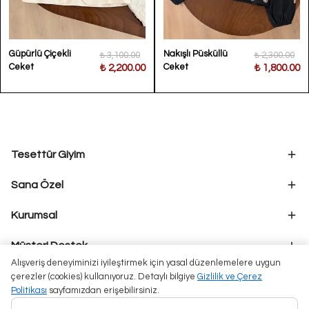
Güpürlü Çiçekli
Nakışlı Püsküllü
₺ 3,100.00
₺ 2,300.00
Ceket
Ceket
₺ 2,200.00
₺ 1,800.00
Tesettür Giyim
Sana Özel
Kurumsal
Müşteri Destek
Alışveriş deneyiminizi iyileştirmek için yasal düzenlemelere uygun
çerezler (cookies) kullanıyoruz. Detaylı bilgiye
Gizlilik ve Çerez
Politikası
sayfamızdan erişebilirsiniz.