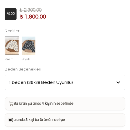
₺ 2,300.00
%
22
₺ 1,800.00
Renkler
Krem
Siyah
Beden Seçenekleri
Bu ürün son 7 günde
12 kez
satın alındı
Bu ürün şu anda
4 kişinin
sepetinde
Bu ürünü
27 kişi
favorilerine ekledi
Şu anda
3
kişi bu ürünü inceliyor