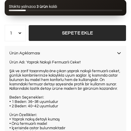
Bu ürün son 24 saatte
103 kez
görüntülendi
Stokta yalnızca
3 ürün
kaldı
Bu ürün son 7 günde
12 kez
satın alındı
SEPETE EKLE
Ürün Açıklaması
Ürün Adı:
Yaprak Nakışlı Fermuarlı Ceket
Şık ve zarif tasarımıyla öne çıkan yaprak nakışlı fermuarlı ceket,
günlük kombinlerinize kolaylıkla uyum sağlar. İç kısmında astar
bulunan bu model hem konforlu hem de kullanışlıdır. Ön
kısmındaki fermuar detayı sayesinde pratik bir kullanım sunar.
Kollarındaki lastik detayı ürüne modern bir görünüm kazandırır.
Beden Seçenekleri:
• 1 Beden: 36–38 uyumludur
• 2 Beden: 40–42 uyumludur
Ürün Özellikleri:
• Yaprak nakış detaylı kumaş
• Önü fermuarlı model
• İçerisinde astar bulunmaktadır