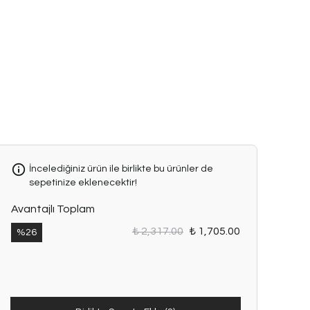
İncelediğiniz ürün ile birlikte bu ürünler de
sepetinize eklenecektir!
Avantajlı Toplam
₺ 2,317.00
₺ 1,705.00
%
26