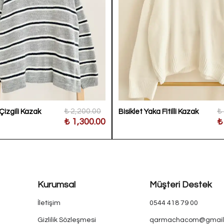
₺ 2,200.00
₺
Çizgili Kazak
Bisiklet Yaka Fitilli Kazak
₺ 1,300.00
₺
Kurumsal
Müşteri Destek
İletişim
0544 418 79 00
Gizlilik Sözleşmesi
qarmachacom@gmail