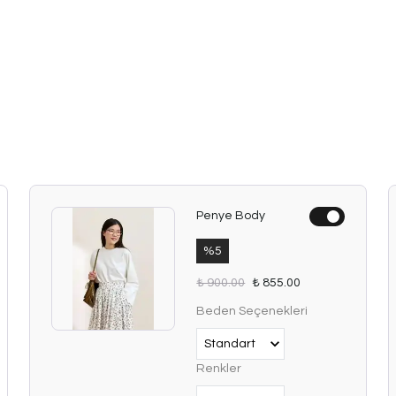
Penye Body
%
5
₺ 900.00
₺ 855.00
Beden Seçenekleri
Renkler