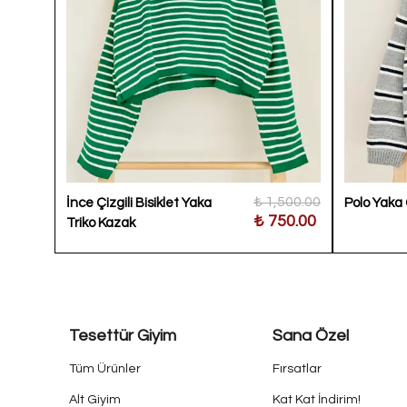
300.00
₺ 1,500.00
İnce Çizgili Bisiklet Yaka
Polo Yaka 
000.00
₺ 750.00
Triko Kazak
Tesettür Giyim
Sana Özel
Tüm Ürünler
Fırsatlar
Alt Giyim
Kat Kat İndirim!