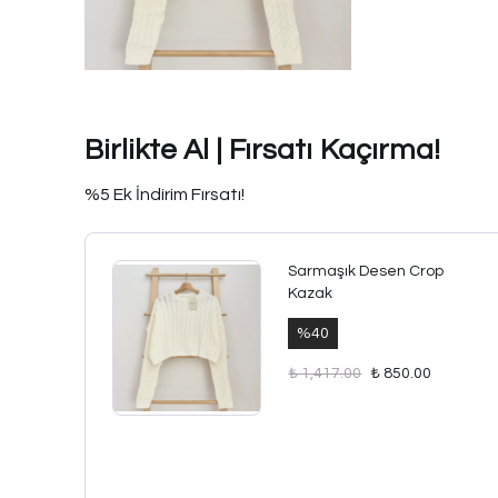
Birlikte Al | Fırsatı Kaçırma!
%5 Ek İndirim Fırsatı!
Sarmaşık Desen Crop
Kazak
%
40
₺ 1,417.00
₺ 850.00