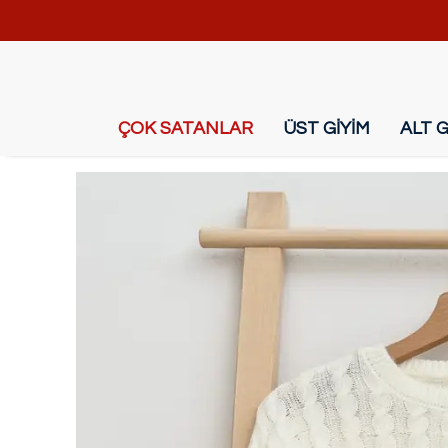
ÇOK SATANLAR
ÜST GİYİM
ALT G