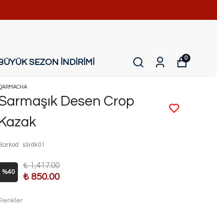
0
BÜYÜK SEZON İNDİRİMİ
QARMACHA
Sarmaşık Desen Crop
Kazak
Barkod
:
s3rdk01
₺ 1,417.00
%
40
₺ 850.00
Renkler