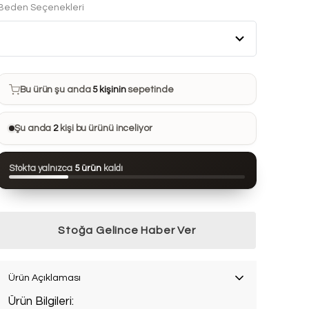
Beden Seçenekleri
Bu ürün son 7 günde
20 kez
satın alındı
Bu ürün şu anda
5 kişinin
sepetinde
Bu ürünü
33 kişi
favorilerine ekledi
Şu anda
2
kişi bu ürünü inceliyor
Bu ürün son 24 saatte
44 kez
görüntülendi
Stokta yalnızca
5 ürün
kaldı
Bu ürün son 7 günde
20 kez
satın alındı
Stoğa Gelince Haber Ver
Ürün Açıklaması
Ürün Bilgileri: