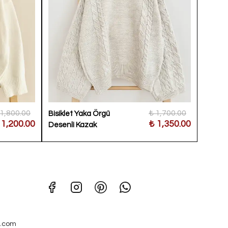
 1,800.00
₺ 1,700.00
Bisiklet Yaka Örgü
Çapraz
 1,200.00
₺ 1,350.00
Desenli Kazak
.com