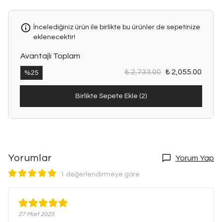
İncelediğiniz ürün ile birlikte bu ürünler de sepetinize
eklenecektir!
Avantajlı Toplam
₺ 2,733.00
₺ 2,055.00
%
25
Birlikte Sepete Ekle (2)
Yorumlar
Yorum Yap
1 değerlendirmeye göre
27 Mart 2025