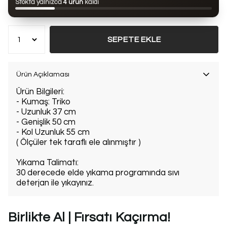
Stokta yalnızca
4 ürün
kaldı
Bu ürün son 7 günde
9 kez
satın alındı
SEPETE EKLE
Ürün Açıklaması
Ürün Bilgileri:
- Kumaş: Triko
- Uzunluk 37 cm
- Genişlik 50 cm
- Kol Uzunluk 55 cm
( Ölçüler tek taraflı ele alınmıştır )
Yıkama Talimatı:
30 derecede elde yıkama programında sıvı
deterjan ile yıkayınız.
Birlikte Al | Fırsatı Kaçırma!