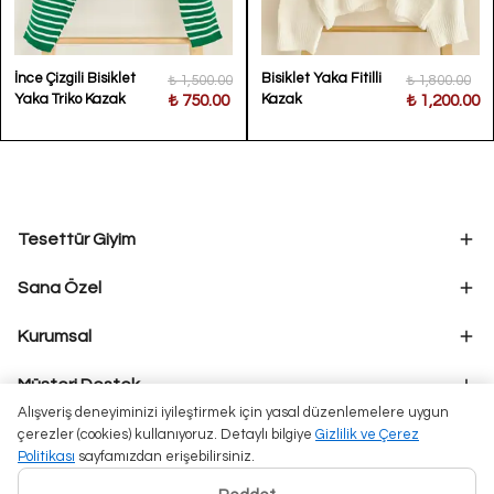
İnce Çizgili Bisiklet
Bisiklet Yaka Fitilli
₺ 1,500.00
₺ 1,800.00
Yaka Triko Kazak
Kazak
₺ 750.00
₺ 1,200.00
Tesettür Giyim
Sana Özel
Kurumsal
Müşteri Destek
Alışveriş deneyiminizi iyileştirmek için yasal düzenlemelere uygun
çerezler (cookies) kullanıyoruz. Detaylı bilgiye
Gizlilik ve Çerez
Politikası
sayfamızdan erişebilirsiniz.