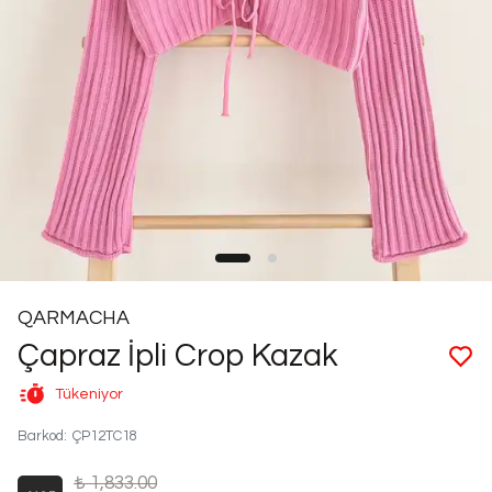
QARMACHA
Çapraz İpli Crop Kazak
Tükeniyor
Barkod
:
ÇP12TC18
₺ 1,833.00