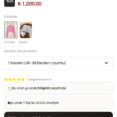
%
35
₺ 1,200.00
Renkler
Pembe
Bebe Mavisi
Beden Seçenekleri
Bu ürün son 7 günde
9 kez
satın alındı
1 değerlendirme
Bu ürün şu anda
6 kişinin
sepetinde
Bu ürünü
25 kişi
favorilerine ekledi
Şu anda
1
kişi bu ürünü inceliyor
Bu ürün son 24 saatte
85 kez
görüntülendi