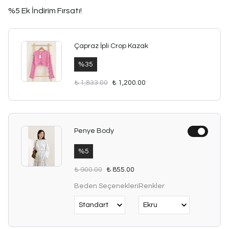
%5 Ek İndirim Fırsatı!
Çapraz İpli Crop Kazak
%
35
₺ 1,833.00
₺ 1,200.00
Penye Body
%
5
₺ 900.00
₺ 855.00
Beden Seçenekleri
Renkler