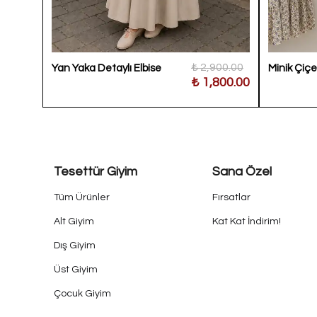
900.00
₺ 2,900.00
Yan Yaka Detaylı Elbise
Minik Çiçek
300.00
₺ 1,800.00
Tesettür Giyim
Sana Özel
Tüm Ürünler
Fırsatlar
Alt Giyim
Kat Kat İndirim!
Dış Giyim
Üst Giyim
Çocuk Giyim