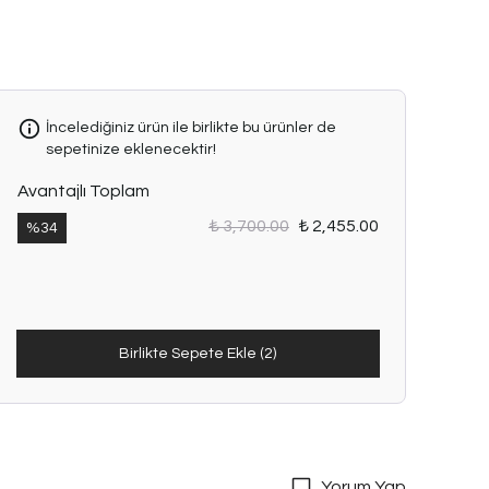
İncelediğiniz ürün ile birlikte bu ürünler de
sepetinize eklenecektir!
Avantajlı Toplam
₺ 3,700.00
₺ 2,455.00
%
34
Birlikte Sepete Ekle (2)
Yorum Yap