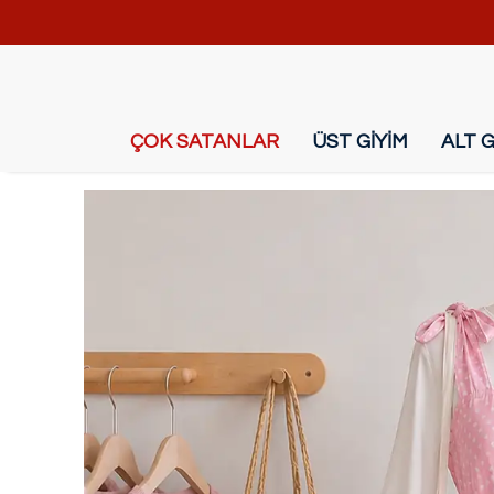
ÇOK SATANLAR
ÜST GİYİM
ALT G