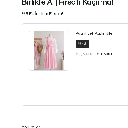
Birlikte Al | Fırsatı Kaçırma!
%5 Ek İndirim Fırsatı!
Puantiyeli Poplin Jile
%
43
₺ 2,800.00
₺ 1,600.00
Yorumlar