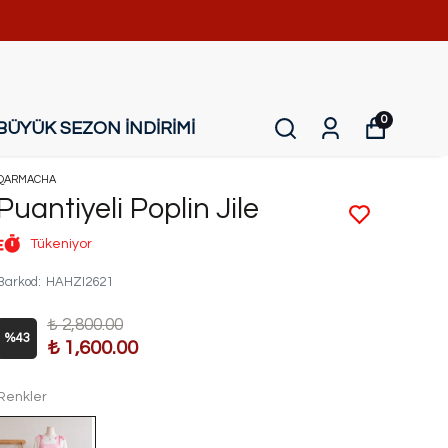
0
BÜYÜK SEZON İNDİRİMİ
QARMACHA
Puantiyeli Poplin Jile
Tükeniyor
Barkod
:
HAHZI2621
₺ 2,800.00
%
43
₺ 1,600.00
Renkler