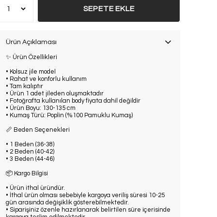
SEPETE EKLE
Ürün Açıklaması
✨ Ürün Özellikleri
• Kolsuz jile model
• Rahat ve konforlu kullanım
• Tam kalıptır
• Ürün 1 adet jileden oluşmaktadır
• Fotoğrafta kullanılan body fiyata dahil değildir
• Ürün Boyu: 130-135 cm
• Kumaş Türü: Poplin (%100 Pamuklu Kumaş)
📏 Beden Seçenekleri
• 1 Beden (36-38)
• 2 Beden (40-42)
• 3 Beden (44-46)
📦 Kargo Bilgisi
• Ürün ithal üründür.
• İthal ürün olması sebebiyle kargoya veriliş süresi 10-25
gün arasında değişiklik gösterebilmektedir.
• Siparişiniz özenle hazırlanarak belirtilen süre içerisinde