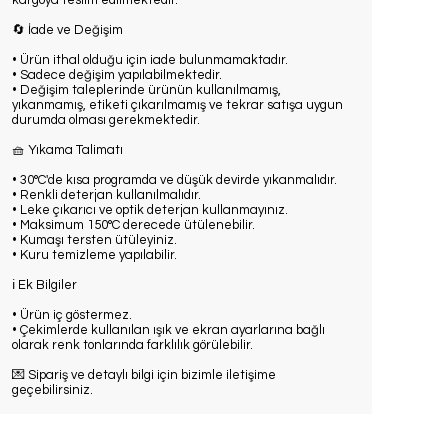
kargoya teslim edilmektedir.
🔄 İade ve Değişim
• Ürün ithal olduğu için iade bulunmamaktadır.
• Sadece değişim yapılabilmektedir.
• Değişim taleplerinde ürünün kullanılmamış,
yıkanmamış, etiketi çıkarılmamış ve tekrar satışa uygun
durumda olması gerekmektedir.
🧺 Yıkama Talimatı
• 30°C'de kısa programda ve düşük devirde yıkanmalıdır.
• Renkli deterjan kullanılmalıdır.
• Leke çıkarıcı ve optik deterjan kullanmayınız.
• Maksimum 150°C derecede ütülenebilir.
• Kumaşı tersten ütüleyiniz.
• Kuru temizleme yapılabilir.
ℹ️ Ek Bilgiler
• Ürün iç göstermez.
• Çekimlerde kullanılan ışık ve ekran ayarlarına bağlı
olarak renk tonlarında farklılık görülebilir.
💌 Sipariş ve detaylı bilgi için bizimle iletişime
geçebilirsiniz.