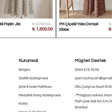
₺ 2,700.00
₺
li Poplin Jile
Piti Çiçekli Yaka Detaylı
₺ 1,600.00
₺
Elbise
Kurumsal
Müşteri Destek
İletişim
0544 418 79 00
Gizlilik Sözleşmesi
qarmachacom@gmail
İptal & İade Politikası
Ofis Çalışma Saati 9:3
Mesafeli Satış Sözleşmesi
📍Mağaza adresi :Nam
Mah Çise Sok No 3/A Ü
KVKK
İstanbul