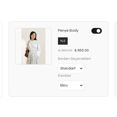
Penye Body
%
5
₺ 900.00
₺ 855.00
Beden Seçenekleri
Renkler