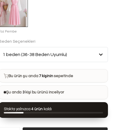
Toz Pembe
Beden Seçenekleri
Bu ürün son 7 günde
8 kez
satın alındı
Bu ürün şu anda
7 kişinin
sepetinde
Bu ürünü
13 kişi
favorilerine ekledi
Şu anda
3
kişi bu ürünü inceliyor
Bu ürün son 24 saatte
91 kez
görüntülendi
Stokta yalnızca
4 ürün
kaldı
Bu ürün son 7 günde
8 kez
satın alındı