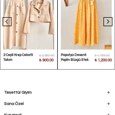
2 Cepli Krep Ceketli
Papatya Desenli
₺ 2,583.00
₺ 1,755.00
Takım
Poplin Büzgü Etek
₺ 900.00
₺ 1,200.00
Tesettür Giyim
Sana Özel