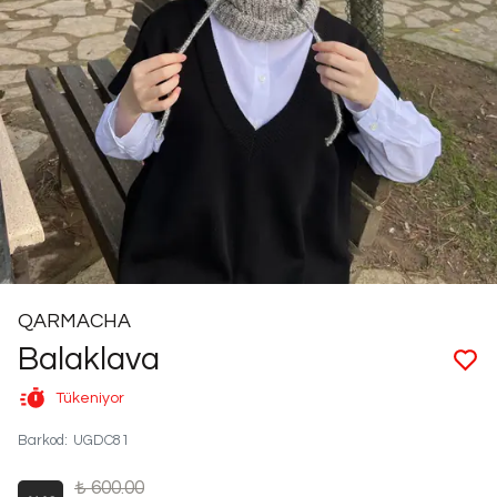
QARMACHA
Balaklava
Tükeniyor
Barkod
:
UGDC81
₺ 600.00