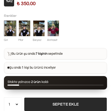
%
42
₺ 350.00
Renkler
Gri
Mor
Beyaz
Antrasit
Bu ürün son 7 günde
14 kez
satın alındı
Bu ürün şu anda
7 kişinin
sepetinde
Bu ürünü
9 kişi
favorilerine ekledi
Şu anda
1
kişi bu ürünü inceliyor
Bu ürün son 24 saatte
76 kez
görüntülendi
Stokta yalnızca
2 ürün
kaldı
Bu ürün son 7 günde
14 kez
satın alındı
SEPETE EKLE