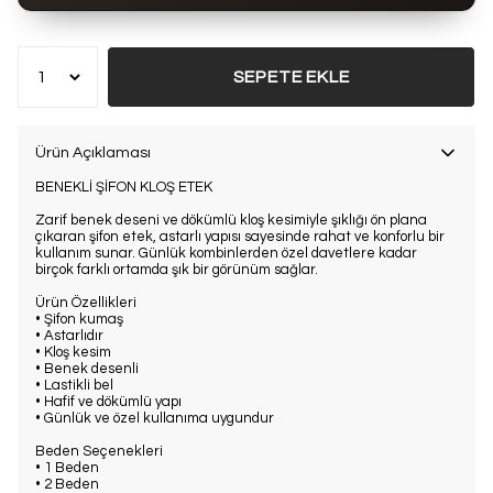
Bu ürün son 7 günde
6 kez
satın alındı
SEPETE EKLE
Ürün Açıklaması
BENEKLİ ŞİFON KLOŞ ETEK
Zarif benek deseni ve dökümlü kloş kesimiyle şıklığı ön plana
çıkaran şifon etek, astarlı yapısı sayesinde rahat ve konforlu bir
kullanım sunar. Günlük kombinlerden özel davetlere kadar
birçok farklı ortamda şık bir görünüm sağlar.
Ürün Özellikleri
• Şifon kumaş
• Astarlıdır
• Kloş kesim
• Benek desenli
• Lastikli bel
• Hafif ve dökümlü yapı
• Günlük ve özel kullanıma uygundur
Beden Seçenekleri
• 1 Beden
• 2 Beden