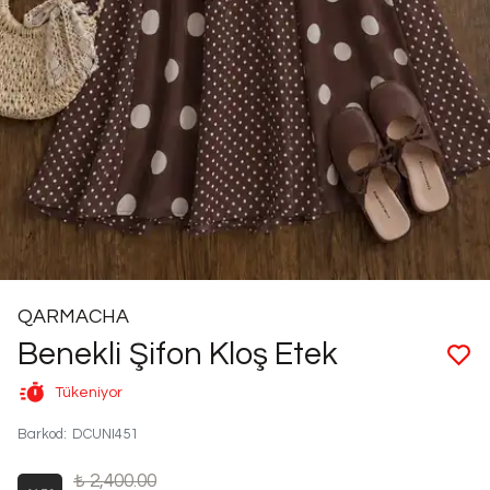
QARMACHA
Benekli Şifon Kloş Etek
Tükeniyor
Barkod
:
DCUNI451
₺ 2,400.00