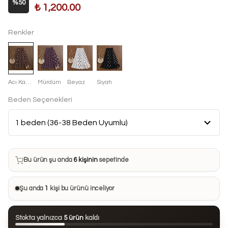
%
50
₺ 1,200.00
Renkler
Acı Kahve
Mürdüm
Beyaz
Siyah
Beden Seçenekleri
Bu ürün son 7 günde
6 kez
satın alındı
Bu ürün şu anda
6 kişinin
sepetinde
Bu ürünü
22 kişi
favorilerine ekledi
Şu anda
1
kişi bu ürünü inceliyor
Bu ürün son 24 saatte
110 kez
görüntülendi
Stokta yalnızca
5 ürün
kaldı