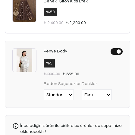
Benekli Şifon Kloş Etek
%
50
₺ 2,400.00
₺ 1,200.00
Penye Body
%
5
₺ 900.00
₺ 855.00
Beden Seçenekleri
Renkler
İncelediğiniz ürün ile birlikte bu ürünler de sepetinize
eklenecektir!