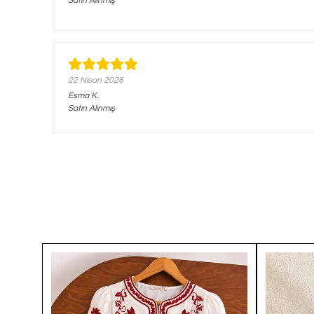
Satın Alınmış
22 Nisan 2026
Esma
K.
Satın Alınmış