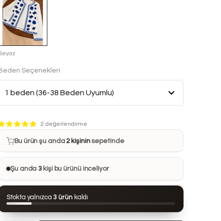
Beyaz
Beden Seçenekleri
Bu ürün son 7 günde
10 kez
satın alındı
2 değerlendirme
Bu ürün şu anda
2 kişinin
sepetinde
Bu ürünü
21 kişi
favorilerine ekledi
Şu anda
3
kişi bu ürünü inceliyor
Bu ürün son 24 saatte
79 kez
görüntülendi
Stokta yalnızca
3 ürün
kaldı
Bu ürün son 7 günde
10 kez
satın alındı