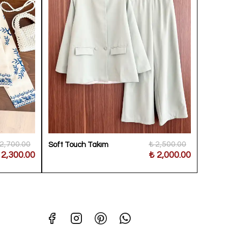
 2,700.00
₺ 2,500.00
Soft Touch Takım
Etnik 
 2,300.00
₺ 2,000.00