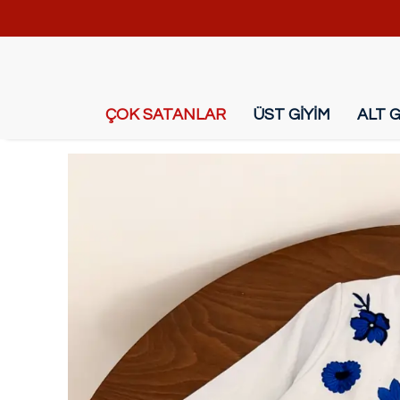
ÇOK SATANLAR
ÜST GİYİM
ALT G