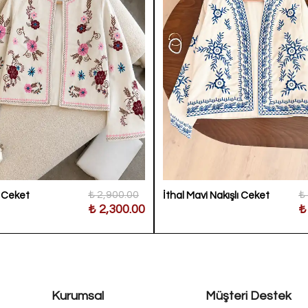
₺ 2,900.00
₺
ı Ceket
İthal Mavi Nakışlı Ceket
₺ 2,300.00
₺
Kurumsal
Müşteri Destek