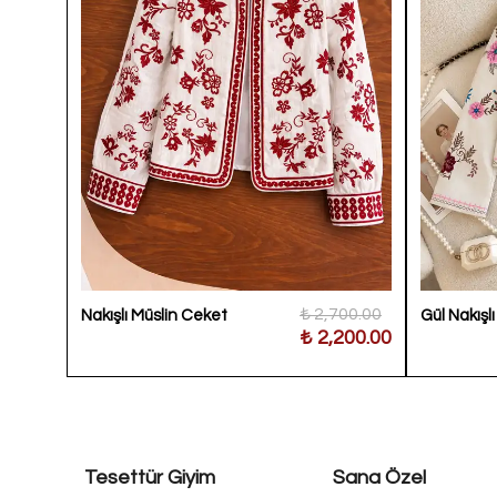
900.00
₺ 2,700.00
Nakışlı Müslin Ceket
Gül Nakışl
700.00
₺ 2,200.00
Tesettür Giyim
Sana Özel