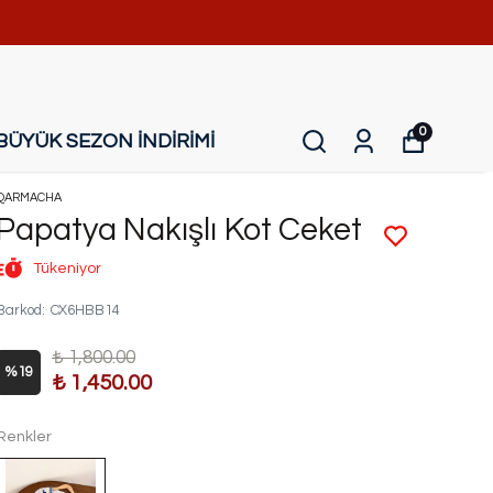
0
BÜYÜK SEZON İNDİRİMİ
QARMACHA
Papatya Nakışlı Kot Ceket
Tükeniyor
Barkod
:
CX6HBB14
₺ 1,800.00
%
19
₺ 1,450.00
Renkler