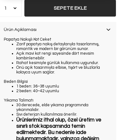
SEPETE EKLE
Ürün Açıklaması
Papatya Nakışlı Kot Ceket
Zarif papatya nakış detaylarıyla tasarlanmış,
romantik ve modern bir görünüm sunar.
Açık mavi kot rengi sayesinde dört mevsim
kombinlenebilir.
Rahat kesimiyle günlük kullanıma uygundur.
Önü açık tasarımıyla elbise, tişört ve bluzlarla
kolayca uyum sağlar.
Beden Bilgisi
1 beden: 36–38 uyumlu
2 beden: 40–42 uyumlu
Yıkama Talimatı
30 derecede, elde yıkama programında
yıkanmalıdır.
Sıvı deterjan kullanılması önerilir.
Ürünlerimiz ithal olup, özel üretim ve
sınırlı stok kapsamında temin
edilmektedir. Bu nedenle iade
bulunmamaktadır, yalnızca değişim