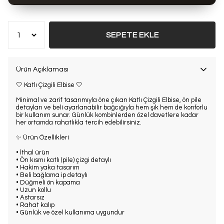
Bu ürün son 7 günde
7 kez
satın alındı
SEPETE EKLE
Ürün Açıklaması
🤍 Katlı Çizgili Elbise 🤍
Minimal ve zarif tasarımıyla öne çıkan Katlı Çizgili Elbise, ön pile
detayları ve beli ayarlanabilir bağcığıyla hem şık hem de konforlu
bir kullanım sunar. Günlük kombinlerden özel davetlere kadar
her ortamda rahatlıkla tercih edebilirsiniz.
✨ Ürün Özellikleri
• İthal ürün
• Ön kısmı katlı (pile) çizgi detaylı
• Hakim yaka tasarım
• Beli bağlama ip detaylı
• Düğmeli ön kapama
• Uzun kollu
• Astarsız
• Rahat kalıp
• Günlük ve özel kullanıma uygundur