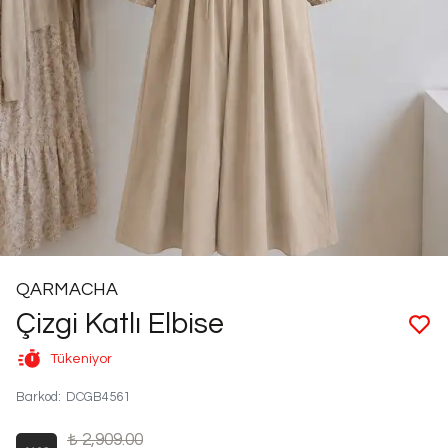
QARMACHA
Çizgi Katlı Elbise
Tükeniyor
Barkod
:
DCGB4561
₺ 2,909.00