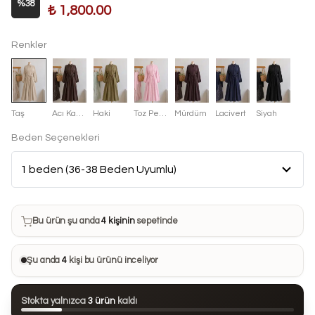
%
38
₺ 1,800.00
Renkler
Taş
Acı Kahve
Haki
Toz Pembe
Mürdüm
Lacivert
Siyah
Beden Seçenekleri
Bu ürün son 7 günde
7 kez
satın alındı
Bu ürün şu anda
4 kişinin
sepetinde
Bu ürünü
23 kişi
favorilerine ekledi
Şu anda
4
kişi bu ürünü inceliyor
Bu ürün son 24 saatte
90 kez
görüntülendi
Stokta yalnızca
3 ürün
kaldı