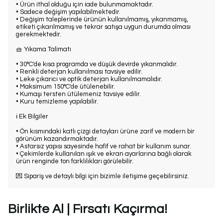
• Ürün ithal olduğu için iade bulunmamaktadır.
• Sadece değişim yapılabilmektedir.
• Değişim taleplerinde ürünün kullanılmamış, yıkanmamış,
etiketi çıkarılmamış ve tekrar satışa uygun durumda olması
gerekmektedir.
🧺 Yıkama Talimatı
• 30°C'de kısa programda ve düşük devirde yıkanmalıdır.
• Renkli deterjan kullanılması tavsiye edilir.
• Leke çıkarıcı ve optik deterjan kullanılmamalıdır.
• Maksimum 150°C'de ütülenebilir.
• Kumaşı tersten ütülemeniz tavsiye edilir.
• Kuru temizleme yapılabilir.
ℹ️ Ek Bilgiler
• Ön kısmındaki katlı çizgi detayları ürüne zarif ve modern bir
görünüm kazandırmaktadır.
• Astarsız yapısı sayesinde hafif ve rahat bir kullanım sunar.
• Çekimlerde kullanılan ışık ve ekran ayarlarına bağlı olarak
ürün renginde ton farklılıkları görülebilir.
💌 Sipariş ve detaylı bilgi için bizimle iletişime geçebilirsiniz.
Birlikte Al | Fırsatı Kaçırma!