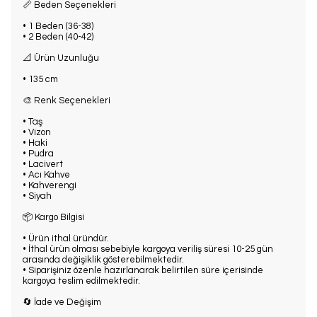
📏 Beden Seçenekleri
• 1 Beden (36-38)
• 2 Beden (40-42)
📐 Ürün Uzunluğu
• 135 cm
🎨 Renk Seçenekleri
• Taş
• Vizon
• Haki
• Pudra
• Lacivert
• Acı Kahve
• Kahverengi
• Siyah
📦 Kargo Bilgisi
• Ürün ithal üründür.
• İthal ürün olması sebebiyle kargoya veriliş süresi 10-25 gün
arasında değişiklik gösterebilmektedir.
• Siparişiniz özenle hazırlanarak belirtilen süre içerisinde
kargoya teslim edilmektedir.
🔄 İade ve Değişim