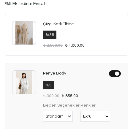
%5 Ek İndirim Fırsatı!
Çizgi Katlı Elbise
%
38
₺ 2,909.00
₺ 1,800.00
Penye Body
%
5
₺ 900.00
₺ 855.00
Beden Seçenekleri
Renkler