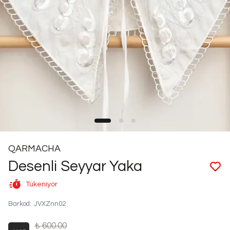
QARMACHA
Desenli Seyyar Yaka
Tükeniyor
Barkod
:
JVXZnn02
₺ 600.00