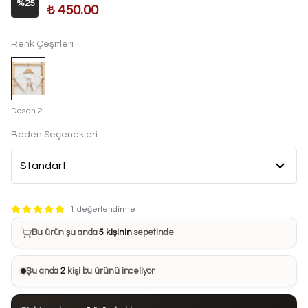
%
25
₺ 450.00
Renk Çeşitleri
Desen 2
Beden Seçenekleri
Bu ürün son 7 günde
7 kez
satın alındı
1 değerlendirme
Bu ürün şu anda
5 kişinin
sepetinde
Bu ürünü
15 kişi
favorilerine ekledi
Şu anda
2
kişi bu ürünü inceliyor
Bu ürün son 24 saatte
67 kez
görüntülendi