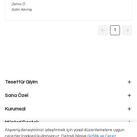
Zehra
Ö.
Satın Alınmış
1
Tesettür Giyim
Sana Özel
Kurumsal
Müşteri Destek
Alışveriş deneyiminizi iyileştirmek için yasal düzenlemelere uygun
çerezler (cookies) kullanıyoruz. Detaylı bilgiye
Gizlilik ve Çerez