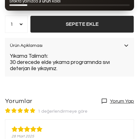
Stokta yalnızca
3 ürün
kaldı
Bu ürün son 7 günde
7 kez
satın alındı
SEPETE EKLE
Ürün Açıklaması
Yıkama Talimatı:
30 derecede elde yıkama programında sıvı
deterjan ile yıkayınız.
Yorumlar
Yorum Yap
1 değerlendirmeye göre
28 Mart 2025