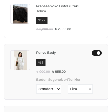
Prenses Yaka Fistolu Etekli
Takım
%
22
₺ 3,200.00
₺ 2,500.00
Penye Body
%
5
₺ 900.00
₺ 855.00
Beden Seçenekleri
Renkler