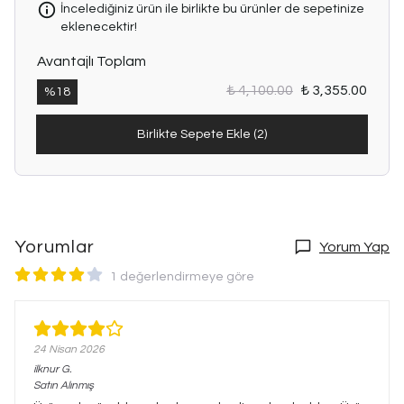
İncelediğiniz ürün ile birlikte bu ürünler de sepetinize
eklenecektir!
Avantajlı Toplam
₺ 4,100.00
₺ 3,355.00
%
18
Birlikte Sepete Ekle (2)
Yorumlar
Yorum Yap
1 değerlendirmeye göre
24 Nisan 2026
ilknur
G.
Satın Alınmış