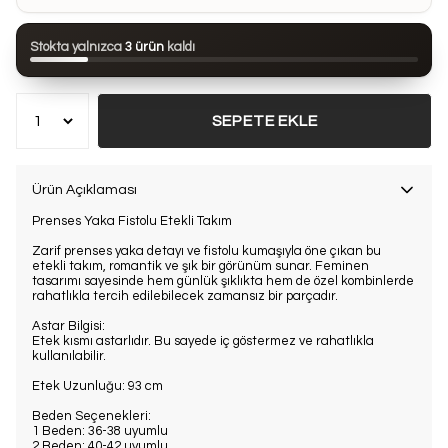
Bu ürün son 24 saatte
99 kez
görüntülendi
Stokta yalnızca
3 ürün
kaldı
Bu ürün son 7 günde
12 kez
satın alındı
SEPETE EKLE
Ürün Açıklaması
Prenses Yaka Fistolu Etekli Takım
Zarif prenses yaka detayı ve fistolu kumaşıyla öne çıkan bu
etekli takım, romantik ve şık bir görünüm sunar. Feminen
tasarımı sayesinde hem günlük şıklıkta hem de özel kombinlerde
rahatlıkla tercih edilebilecek zamansız bir parçadır.
Astar Bilgisi:
Etek kısmı astarlıdır. Bu sayede iç göstermez ve rahatlıkla
kullanılabilir.
Etek Uzunluğu: 93 cm
Beden Seçenekleri:
1 Beden: 36-38 uyumlu
2 Beden: 40-42 uyumlu