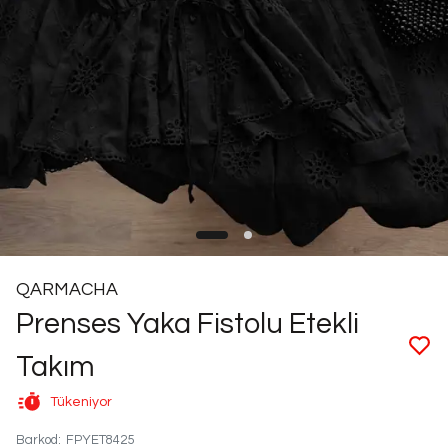
QARMACHA
Prenses Yaka Fistolu Etekli
Takım
Tükeniyor
Barkod
:
FPYET8425