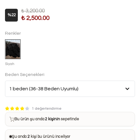
₺ 3,200.00
%
22
₺ 2,500.00
Renkler
Siyah
Beden Seçenekleri
Bu ürün son 7 günde
12 kez
satın alındı
1 değerlendirme
Bu ürün şu anda
2 kişinin
sepetinde
Bu ürünü
19 kişi
favorilerine ekledi
Şu anda
2
kişi bu ürünü inceliyor