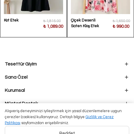
Kot Etek
Çiçek Desenli
₺ 1,815.00
₺ 1,650.00
Saten Kloş Etek
₺ 1,089.00
₺ 990.00
Tesettür Giyim
Sana Özel
Kurumsal
Müşteri Destek
Alışveriş deneyiminizi iyileştirmek için yasal düzenlemelere uygun
çerezler (cookies) kullanıyoruz. Detaylı bilgiye
Gizlilik ve Çerez
Politikası
sayfamızdan erişebilirsiniz.
Reddet