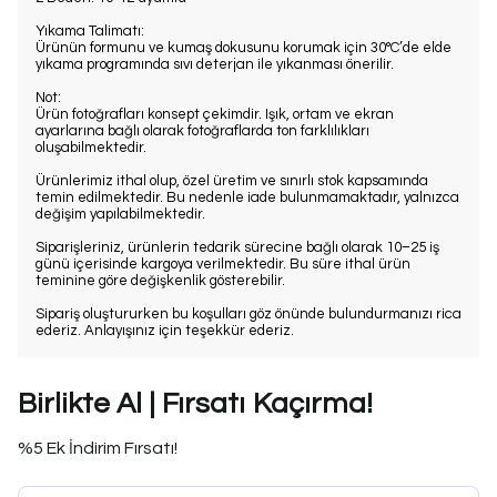
Yıkama Talimatı:
Ürünün formunu ve kumaş dokusunu korumak için 30°C’de elde
yıkama programında sıvı deterjan ile yıkanması önerilir.
Not:
Ürün fotoğrafları konsept çekimdir. Işık, ortam ve ekran
ayarlarına bağlı olarak fotoğraflarda ton farklılıkları
oluşabilmektedir.
Ürünlerimiz ithal olup, özel üretim ve sınırlı stok kapsamında
temin edilmektedir. Bu nedenle iade bulunmamaktadır, yalnızca
değişim yapılabilmektedir.
Siparişleriniz, ürünlerin tedarik sürecine bağlı olarak 10–25 iş
günü içerisinde kargoya verilmektedir. Bu süre ithal ürün
teminine göre değişkenlik gösterebilir.
Sipariş oluştururken bu koşulları göz önünde bulundurmanızı rica
ederiz. Anlayışınız için teşekkür ederiz.
Birlikte Al | Fırsatı Kaçırma!
%5 Ek İndirim Fırsatı!