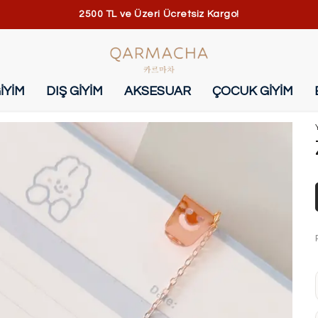
2500 TL ve Üzeri Ücretsiz Kargo!
İYİM
DIŞ GİYİM
AKSESUAR
ÇOCUK GİYİM