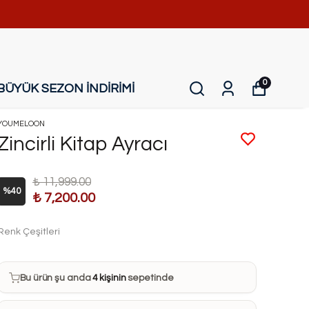
0
BÜYÜK SEZON İNDİRİMİ
YOUMELOON
Zincirli Kitap Ayracı
₺ 11,999.00
%
40
₺ 7,200.00
Renk Çeşitleri
Bu ürün son 7 günde
13 kez
satın alındı
Bu ürün şu anda
4 kişinin
sepetinde