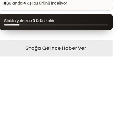
Bu ürünü
15 kişi
favorilerine ekledi
Şu anda
4
kişi bu ürünü inceliyor
Bu ürün son 24 saatte
125 kez
görüntülendi
Stokta yalnızca
3 ürün
kaldı
Bu ürün son 7 günde
13 kez
satın alındı
Stoğa Gelince Haber Ver