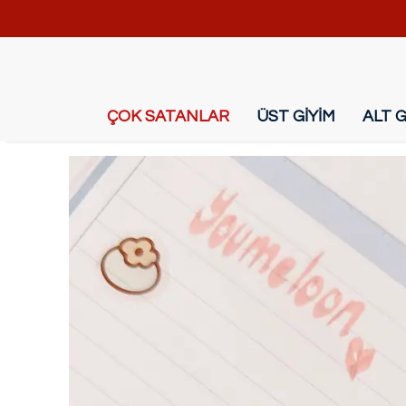
ÇOK SATANLAR
ÜST GİYİM
ALT G