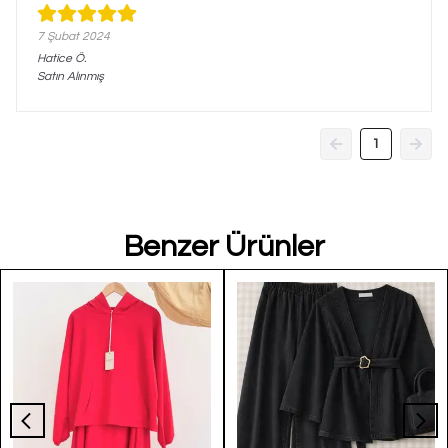
7 Şubat 2024
Hatice
Ö.
Satın Alınmış
1
Benzer Ürünler