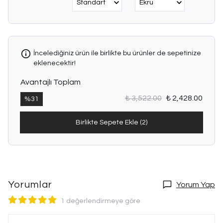
İncelediğiniz ürün ile birlikte bu ürünler de sepetinize
eklenecektir!
Avantajlı Toplam
₺ 3,522.00
₺ 2,428.00
%
31
Birlikte Sepete Ekle (2)
Yorumlar
Yorum Yap
1 değerlendirmeye göre