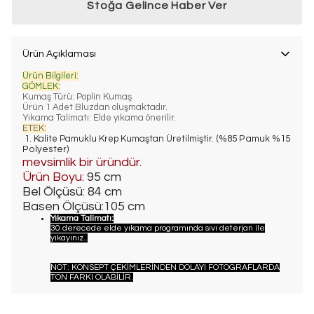
Stoğa Gelince Haber Ver
Ürün Açıklaması
Ürün Bilgileri:
GÖMLEK:
Kumaş Türü: Poplin Kumaş
Ürün 1 Adet Bluzdan oluşmaktadır.
Yıkama Talimatı: Elde yıkama önerilir.
ETEK:
1. Kalite Pamuklu Krep Kumaştan Üretilmiştir.
(%85 Pamuk %15
Polyester)
mevsimlik bir üründür.
Ürün Boyu:
95 cm
Bel Ölçüsü: 84 cm
Basen Ölçüsü:105 cm
Yıkama Talimatı:
30 derecede elde yıkama programında sıvı deterjan ile
yıkayınız..
NOT: KONSEPT ÇEKİMLERİNDEN DOLAYI FOTOGRAFLARDA
TON FARKI OLABİLİR.