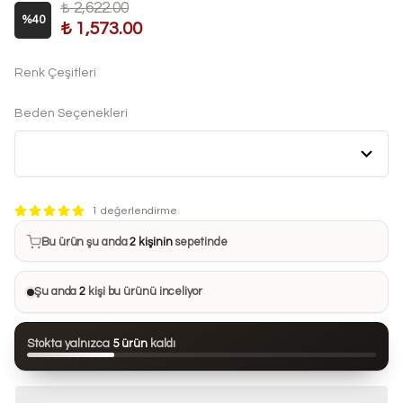
₺ 2,622.00
%
40
₺ 1,573.00
Renk Çeşitleri
Beden Seçenekleri
Bu ürün son 7 günde
16 kez
satın alındı
1 değerlendirme
Bu ürün şu anda
2 kişinin
sepetinde
Bu ürünü
22 kişi
favorilerine ekledi
Şu anda
2
kişi bu ürünü inceliyor
Bu ürün son 24 saatte
79 kez
görüntülendi
Stokta yalnızca
5 ürün
kaldı
Bu ürün son 7 günde
16 kez
satın alındı