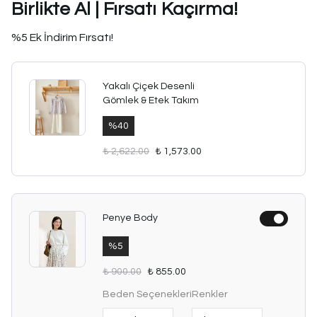
Birlikte Al | Fırsatı Kaçırma!
%5 Ek İndirim Fırsatı!
Yakalı Çiçek Desenli
Gömlek & Etek Takım
%
40
₺ 2,622.00
₺ 1,573.00
Penye Body
%
5
₺ 900.00
₺ 855.00
Beden Seçenekleri
Renkler