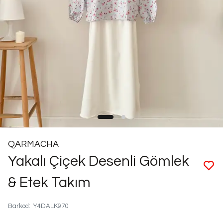
QARMACHA
Yakalı Çiçek Desenli Gömlek
& Etek Takım
Barkod
:
Y4DALK970