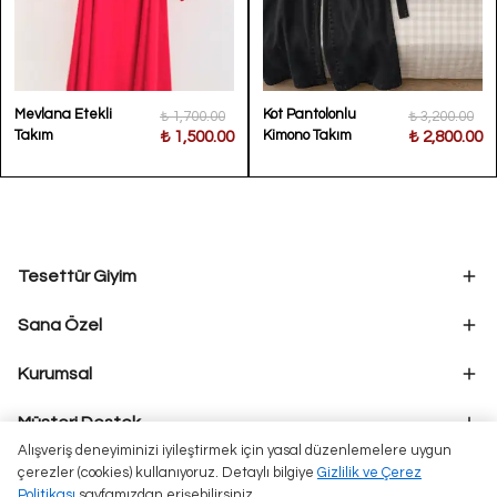
Mevlana Etekli
Kot Pantolonlu
₺ 1,700.00
₺ 3,200.00
Takım
Kimono Takım
₺ 1,500.00
₺ 2,800.00
Tesettür Giyim
Sana Özel
Kurumsal
Müşteri Destek
Alışveriş deneyiminizi iyileştirmek için yasal düzenlemelere uygun
çerezler (cookies) kullanıyoruz. Detaylı bilgiye
Gizlilik ve Çerez
Politikası
sayfamızdan erişebilirsiniz.