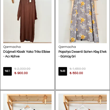
Qarmacha
Qarmacha
Düğmeli Klasik Yaka Triko Elbise
Papatya Desenli Saten Kloş Etek
- Acı Kahve
- Gümüş Gri
₺ 2,333.00
₺ 1,650.00
%
61
%
48
₺ 900.00
₺ 850.00