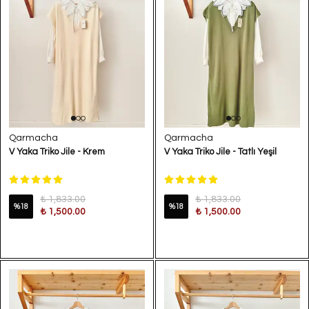
Qarmacha
Qarmacha
V Yaka Triko Jile - Krem
V Yaka Triko Jile - Tatlı Yeşil
₺ 1,833.00
₺ 1,833.00
%
18
%
18
₺ 1,500.00
₺ 1,500.00