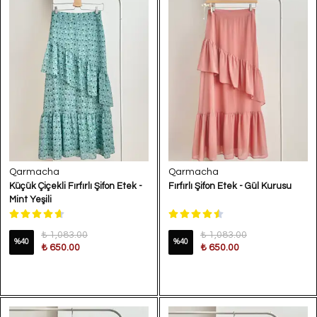
Qarmacha
Qarmacha
Küçük Çiçekli Fırfırlı Şifon Etek -
Fırfırlı Şifon Etek - Gül Kurusu
Mint Yeşili
₺ 1,083.00
₺ 1,083.00
%
40
%
40
₺ 650.00
₺ 650.00