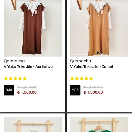
Qarmacha
Qarmacha
V Yaka Triko Jile - Acı Kahve
V Yaka Triko Jile - Camel
₺ 1,833.00
₺ 1,833.00
%
18
%
18
₺ 1,500.00
₺ 1,500.00