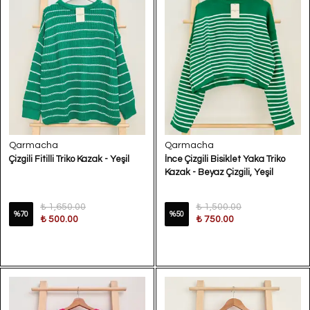
Qarmacha
Qarmacha
Çizgili Fitilli Triko Kazak - Yeşil
İnce Çizgili Bisiklet Yaka Triko
Kazak - Beyaz Çizgili, Yeşil
₺ 1,650.00
₺ 1,500.00
%
70
%
50
₺ 500.00
₺ 750.00