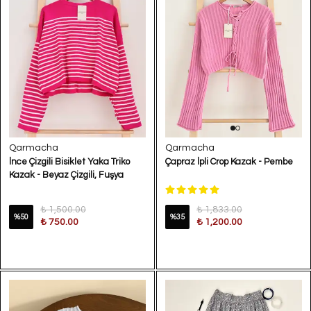
Qarmacha
Qarmacha
İnce Çizgili Bisiklet Yaka Triko
Çapraz İpli Crop Kazak - Pembe
Kazak - Beyaz Çizgili, Fuşya
₺ 1,500.00
₺ 1,833.00
%
50
%
35
₺ 750.00
₺ 1,200.00