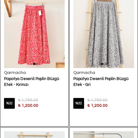
Qarmacha
Qarmacha
Papatya Desenli Poplin Büzgü
Papatya Desenli Poplin Büzgü
Etek - Kırmızı
Etek - Gri
₺ 1,755.00
₺ 1,755.00
%
32
%
32
₺ 1,200.00
₺ 1,200.00