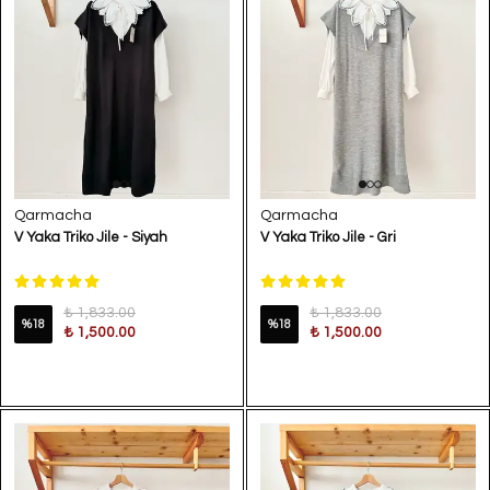
Qarmacha
Qarmacha
V Yaka Triko Jile - Siyah
V Yaka Triko Jile - Gri
₺ 1,833.00
₺ 1,833.00
%
18
%
18
₺ 1,500.00
₺ 1,500.00