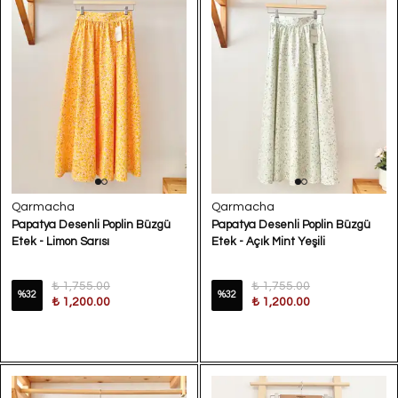
Qarmacha
Qarmacha
Papatya Desenli Poplin Büzgü
Papatya Desenli Poplin Büzgü
Etek - Limon Sarısı
Etek - Açık Mint Yeşili
₺ 1,755.00
₺ 1,755.00
%
32
%
32
₺ 1,200.00
₺ 1,200.00