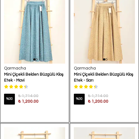
Qarmacha
Qarmacha
Mini Çiçekli Belden Büzgülü Kloş
Mini Çiçekli Belden Büzgülü Kloş
Etek - Mavi
Etek - Sarı
₺ 1,714.00
₺ 1,714.00
%
30
%
30
₺ 1,200.00
₺ 1,200.00