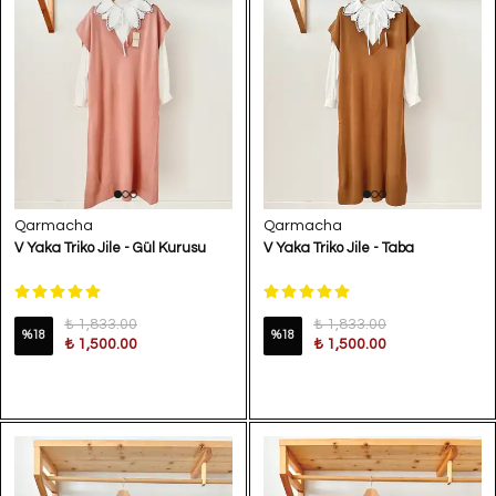
Qarmacha
Qarmacha
V Yaka Triko Jile - Gül Kurusu
V Yaka Triko Jile - Taba
₺ 1,833.00
₺ 1,833.00
%
18
%
18
₺ 1,500.00
₺ 1,500.00