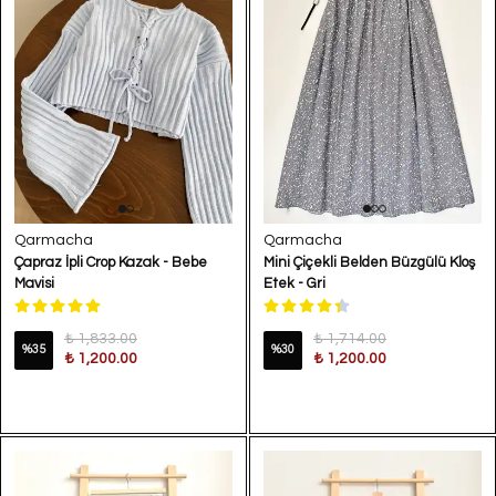
Qarmacha
Qarmacha
Çapraz İpli Crop Kazak - Bebe
Mini Çiçekli Belden Büzgülü Kloş
Mavisi
Etek - Gri
₺ 1,833.00
₺ 1,714.00
%
35
%
30
₺ 1,200.00
₺ 1,200.00