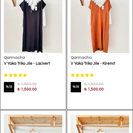
Qarmacha
Qarmacha
V Yaka Triko Jile - Lacivert
V Yaka Triko Jile - Kiremit
₺ 1,833.00
₺ 1,833.00
%
18
%
18
₺ 1,500.00
₺ 1,500.00