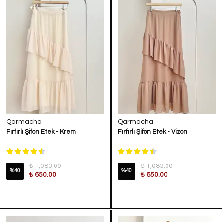
Qarmacha
Qarmacha
Fırfırlı Şifon Etek - Krem
Fırfırlı Şifon Etek - Vizon
₺ 1,083.00
₺ 1,083.00
%
40
%
40
₺ 650.00
₺ 650.00