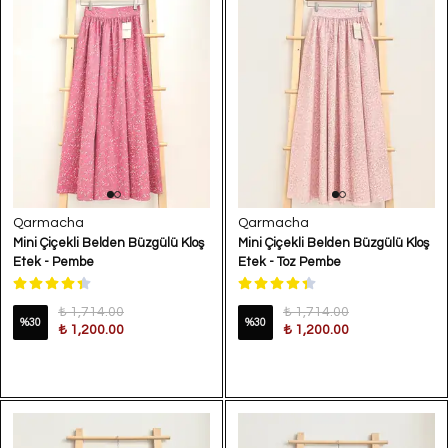
Qarmacha
Qarmacha
Mini Çiçekli Belden Büzgülü Kloş
Mini Çiçekli Belden Büzgülü Kloş
Etek - Pembe
Etek - Toz Pembe
₺ 1,714.00
₺ 1,714.00
%
30
%
30
₺ 1,200.00
₺ 1,200.00