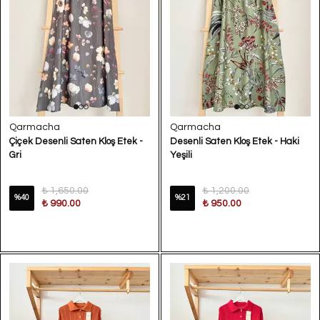
Qarmacha
Qarmacha
Çiçek Desenli Saten Kloş Etek -
Desenli Saten Kloş Etek - Haki
Gri
Yeşili
₺ 1,650.00
₺ 1,200.00
%
40
%
21
₺ 990.00
₺ 950.00