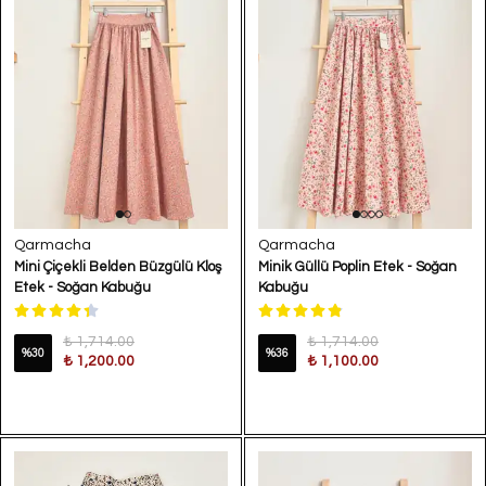
Qarmacha
Qarmacha
Mini Çiçekli Belden Büzgülü Kloş
Minik Güllü Poplin Etek - Soğan
Etek - Soğan Kabuğu
Kabuğu
₺ 1,714.00
₺ 1,714.00
%
30
%
36
₺ 1,200.00
₺ 1,100.00