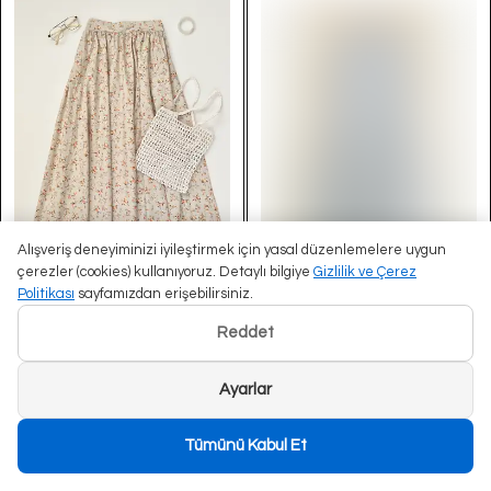
Alışveriş deneyiminizi iyileştirmek için yasal düzenlemelere uygun
çerezler (cookies) kullanıyoruz. Detaylı bilgiye
Gizlilik ve Çerez
Qarmacha
Qarmacha
Politikası
sayfamızdan erişebilirsiniz.
Mini Çiçekli Poplin Büzgü Etek -
Mini Çiçekli Poplin Büzgü Etek -
Bej
Bebe Mavisi
Reddet
₺ 2,000.00
₺ 2,000.00
Ayarlar
%
40
%
40
₺ 1,200.00
₺ 1,200.00
Tümünü Kabul Et