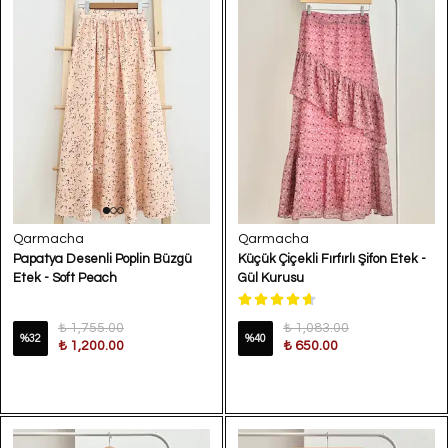
Qarmacha
Qarmacha
Papatya Desenli Poplin Büzgü
Küçük Çiçekli Fırfırlı Şifon Etek -
Etek - Soft Peach
Gül Kurusu
₺ 1,755.00
₺ 1,083.00
%
32
%
40
₺ 1,200.00
₺ 650.00