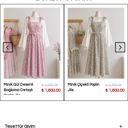
Minik Gül Desenli
Minik Çiçekli Poplin
₺ 2,300.00
₺ 2,700.00
Bağlama Detaylı
Jile
₺ 1,600.00
₺ 1,600.00
Poplin Jile
Tesettür Giyim