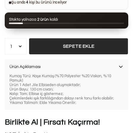
Şu anda
4
kişi bu ürünü inceliyor
Bu ürün son 24 saatte
64 kez
görüntülendi
Stokta yalnızca
2 ürün
kaldı
Bu ürün son 7 günde
20 kez
satın alındı
SEPETE EKLE
Ürün Açıklaması
Kumaş Türü: Kaşe Kumaş (%70 Polyester %20 Viskon, %10
Pamuk)
Ürün 1 Adet Jile Elbiseden oluşmaktadır;
Ürün Boyu: 130 cm civarı;
Kalıp: Tam; Elbise iç göstermez;
Çekimlerdeki ışık farklılığından dolayı renk tonu farkı olabilir;
Yıkama Talimatı: Elde Yıkama Önerilir;
Birlikte Al | Fırsatı Kaçırma!