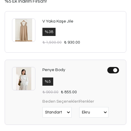
%5 Ek İndirim Fırsatı!
V Yaka Kaşe Jile
%
38
₺ 1,500.00
₺ 930.00
Penye Body
%
5
₺ 900.00
₺ 855.00
Beden Seçenekleri
Renkler