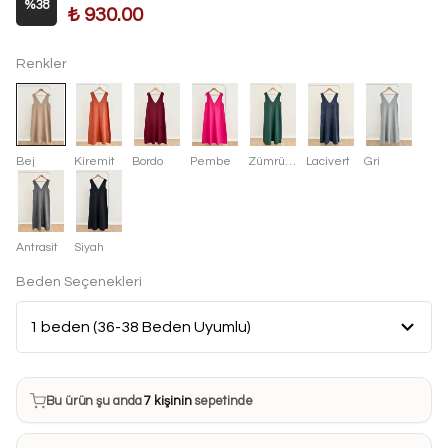
%
38
₺ 930.00
Renkler
Bej
Kiremit
Bordo
Pembe
Zümrüt Yeşili
Lacivert
Gri
Antrasit
Siyah
Beden Seçenekleri
Bu ürün son 7 günde
20 kez
satın alındı
Bu ürün şu anda
7 kişinin
sepetinde
Bu ürünü
22 kişi
favorilerine ekledi