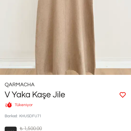
QARMACHA
V Yaka Kaşe Jile
Tükeniyor
Barkod
:
KHUSDFU71
₺ 1,500.00