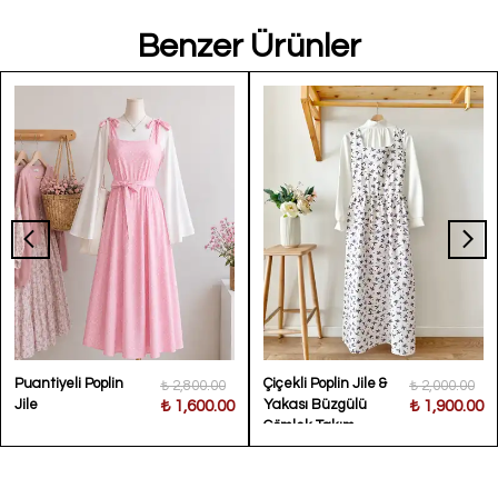
Benzer Ürünler
Puantiyeli Poplin
Çiçekli Poplin Jile &
₺ 2,800.00
₺ 2,000.00
Jile
Yakası Büzgülü
₺ 1,600.00
₺ 1,900.00
Gömlek Takım