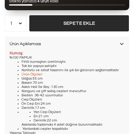
Stokta yalnızca
4 ürün
kaldı
Bu ürün son 7 günde
19 kez
satın alındı
SEPETE EKLE
Ürün Açıklaması
Kumaş:
%100 PAMUK
Fitilli kumaştan üretilmiştir.
Tok bir yapıya sahiptir.
Konforlu ve rahat tasarımı ile şık bir görünüm sağlamaktadır.
Ürün Ölçüler:
Göğüs:55 cm
Basen:70 cm
Askılı Hali İle Boy :130 cm
Kanguru ve çift salaş cepleri mevcuttur.
Beden :36-42 uyumludur.
Cep Ölçüleri:
Ön Cep Eni:24 cm
Derinlik:17 cm
Yan Cep Ölçüleri:
En:21 cm
Derinlik:22 cm
Askılarda toplamda 4 adet düğme bulunmaktadır.
Yanlardaki cepler kapaklıdır.
Yıkama Talimatı