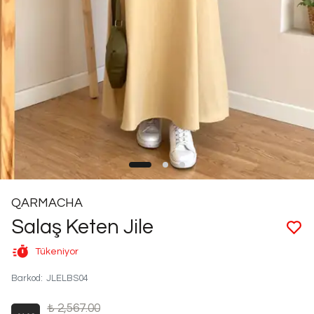
QARMACHA
Salaş Keten Jile
Tükeniyor
Barkod
:
JLELBS04
₺ 2,567.00