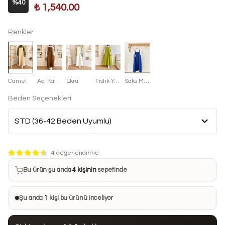
%
40
₺ 1,540.00
Renkler
Camel
Acı Kahve
Ekru
Fıstık Yeşili
Saks Mavisi
Beden Seçenekleri
Bu ürün son 7 günde
19 kez
satın alındı
4 değerlendirme
Bu ürün şu anda
4 kişinin
sepetinde
Bu ürünü
20 kişi
favorilerine ekledi
Şu anda
1
kişi bu ürünü inceliyor
Bu ürün son 24 saatte
80 kez
görüntülendi