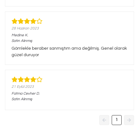
28 Haziran 2023
Medine
K.
Satın Alınmış
Gömlekle beraber sanmıştım ama değilmiş. Genel olarak
güzel duruyor
21 Eylül 2023
Fatma Cevher
D.
Satın Alınmış
1