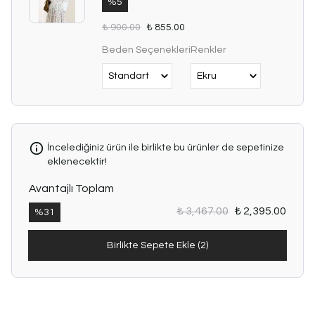
%
5
₺ 900.00
₺ 855.00
Beden Seçenekleri
Renkler
İncelediğiniz ürün ile birlikte bu ürünler de sepetinize
eklenecektir!
Avantajlı Toplam
₺ 3,467.00
₺ 2,395.00
%
31
Birlikte Sepete Ekle (2)