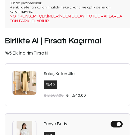
30° de yıkanmalıdır.
Renkli deterjan kullanılmalıdır, leke çıkarıcı ve optik deterjan
kullanmayınız.
NOT: KONSEPT ÇEKİMLERİNDEN DOLAYI FOTOGRAFLARDA
TON FARKI OLABİLİR.
Birlikte Al | Fırsatı Kaçırma!
%5 Ek İndirim Fırsatı!
Salaş Keten Jile
%
40
₺ 2,567.00
₺ 1,540.00
Penye Body