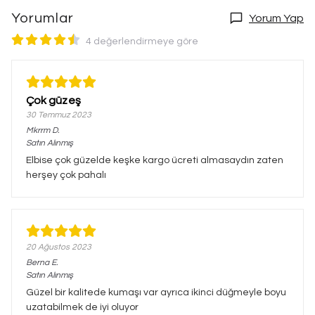
Yorumlar
Yorum Yap
4 değerlendirmeye göre
Çok güzeş
30 Temmuz 2023
Mkrrm
D.
Satın Alınmış
Elbise çok güzelde keşke kargo ücreti almasaydın zaten
herşey çok pahalı
20 Ağustos 2023
Berna
E.
Satın Alınmış
Güzel bir kalitede kumaşı var ayrıca ikinci düğmeyle boyu
uzatabilmek de iyi oluyor