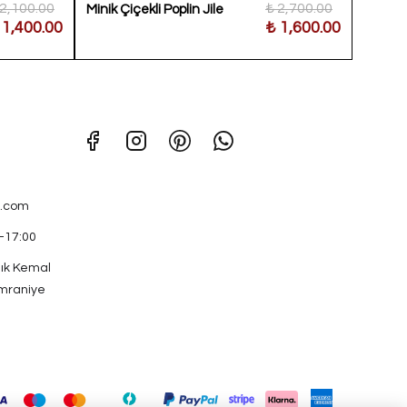
 2,100.00
₺ 2,700.00
Minik Çiçekli Poplin Jile
Parçalı
 1,400.00
₺ 1,600.00
Elbise
.com
0-17:00
ık Kemal
mraniye