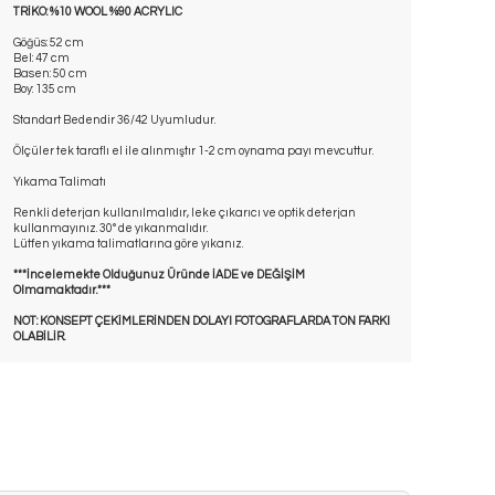
TRİKO: %10 WOOL %90 ACRYLIC
Göğüs: 52 cm
Bel: 47 cm
Basen: 50 cm
Boy: 135 cm
Standart Bedendir 36/42 Uyumludur.
Ölçüler tek taraflı el ile alınmıştır 1-2 cm oynama payı mevcuttur.
Yıkama Talimatı
Renkli deterjan kullanılmalıdır, leke çıkarıcı ve optik deterjan
kullanmayınız. 30° de yıkanmalıdır.
Lütfen yıkama talimatlarına göre yıkanız.
***İncelemekte Olduğunuz Üründe İADE ve DEĞİŞİM
Olmamaktadır.***
NOT: KONSEPT ÇEKİMLERİNDEN DOLAYI FOTOGRAFLARDA TON FARKI
OLABİLİR.