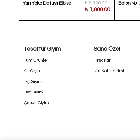
300.00
₺ 2,900.00
Yan Yaka Detaylı Elbise
Balon Kol 
800.00
₺ 1,800.00
Tesettür Giyim
Sana Özel
Tüm Ürünler
Fırsatlar
Alt Giyim
Kat Kat İndirim!
Dış Giyim
Üst Giyim
Çocuk Giyim