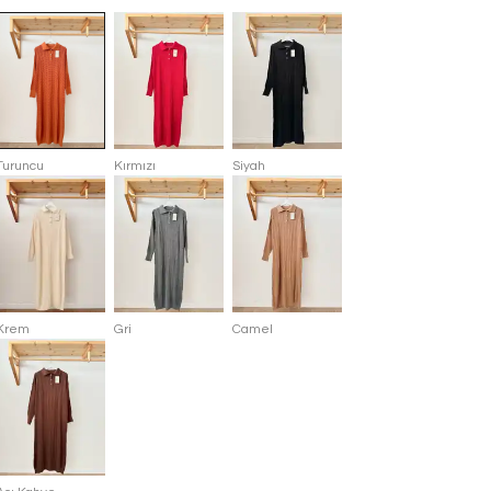
Turuncu
Kırmızı
Siyah
Krem
Gri
Camel