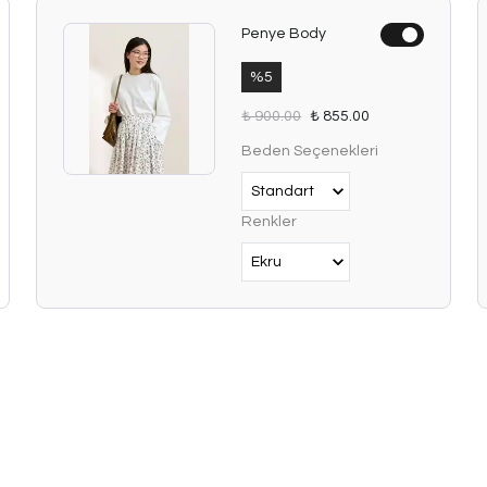
Penye Body
%
5
₺ 900.00
₺ 855.00
Beden Seçenekleri
Renkler