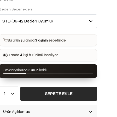
Acı Kahve
Beden Seçenekleri
Bu ürün son 7 günde
16 kez
satın alındı
Bu ürün şu anda
3 kişinin
sepetinde
Bu ürünü
30 kişi
favorilerine ekledi
Şu anda
4
kişi bu ürünü inceliyor
Bu ürün son 24 saatte
44 kez
görüntülendi
Stokta yalnızca
5 ürün
kaldı
Bu ürün son 7 günde
16 kez
satın alındı
SEPETE EKLE
Ürün Açıklaması