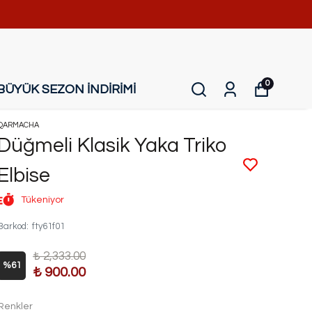
0
BÜYÜK SEZON İNDİRİMİ
QARMACHA
Düğmeli Klasik Yaka Triko
Elbise
Tükeniyor
Barkod
:
fty61f01
₺ 2,333.00
%
61
₺ 900.00
Renkler