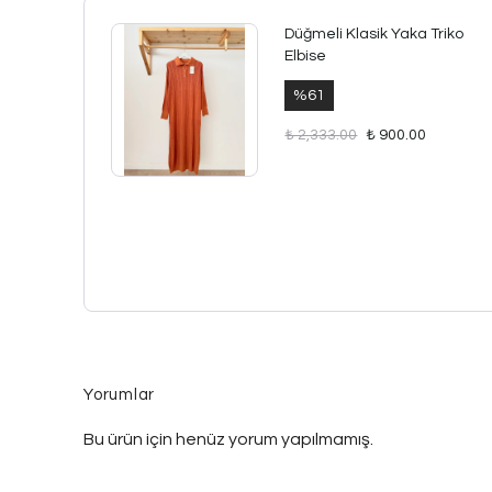
Düğmeli Klasik Yaka Triko
Elbise
%
61
₺ 2,333.00
₺ 900.00
Yorumlar
Bu ürün için henüz yorum yapılmamış.