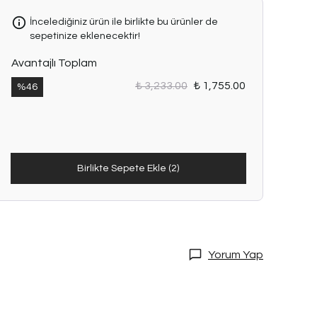
İncelediğiniz ürün ile birlikte bu ürünler de
sepetinize eklenecektir!
Avantajlı Toplam
₺ 3,233.00
₺ 1,755.00
%
46
Birlikte Sepete Ekle (2)
Yorum Yap