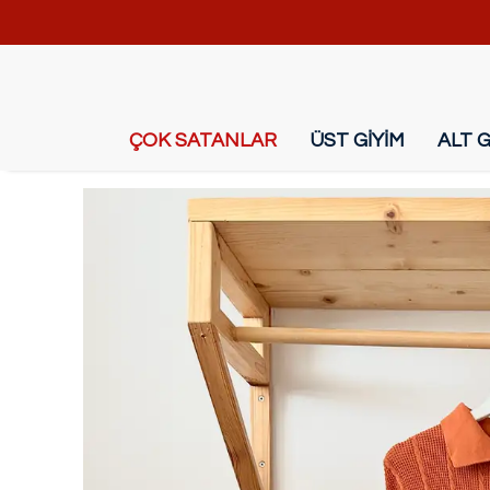
ÇOK SATANLAR
ÜST GİYİM
ALT G