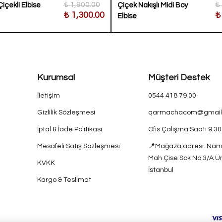
₺ 1,900.00
₺
Çiçekli Elbise
Çiçek Nakışlı Midi Boy
₺ 1,300.00
₺
Elbise
Kurumsal
Müşteri Destek
İletişim
0544 418 79 00
Gizlilik Sözleşmesi
qarmachacom@gmail
İptal & İade Politikası
Ofis Çalışma Saati 9:3
Mesafeli Satış Sözleşmesi
📍Mağaza adresi :Nam
Mah Çise Sok No 3/A Ü
KVKK
İstanbul
Kargo & Teslimat