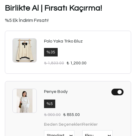
Birlikte Al | Fırsatı Kaçırma!
%5 Ek İndirim Fırsatı!
Polo Yaka Triko Bluz
%
35
₺ 1,833.00
₺ 1,200.00
Penye Body
%
5
₺ 900.00
₺ 855.00
Beden Seçenekleri
Renkler