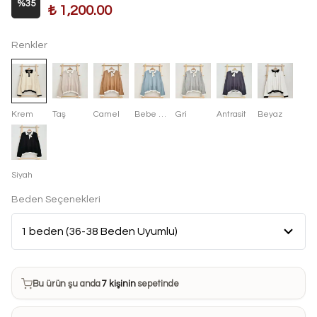
%
35
₺ 1,200.00
Renkler
Krem
Taş
Camel
Bebe Mavisi
Gri
Antrasit
Beyaz
Siyah
Beden Seçenekleri
Bu ürün son 7 günde
8 kez
satın alındı
Bu ürün şu anda
7 kişinin
sepetinde
Bu ürünü
15 kişi
favorilerine ekledi