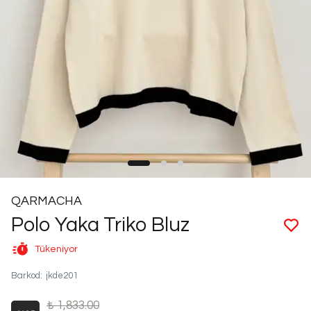
QARMACHA
Polo Yaka Triko Bluz
Tükeniyor
Barkod
:
jkde201
₺ 1,833.00