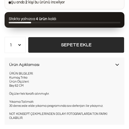
Şu anda
2
kişi bu ürünü inceliyor
Bu ürün son 24 saatte
99 kez
görüntülendi
Stokta yalnızca
4 ürün
kaldı
Bu ürün son 7 günde
8 kez
satın alındı
SEPETE EKLE
Ürün Açıklaması
ÜRÜN BİLGİLERİ:
Kumaş: Triko
Ürün Ölçüleri:
Boy: 62 CM
Ölçüler tek taraflı alınmıştır.
Yıkama Talimatı:
30 derecede elde yıkama programında sıvı deterjan ile yıkayınız.
NOT: KONSEPT ÇEKİMLERİNDEN DOLAYI FOTOGRAFLARDA TON FARKI
OLABİLİR.