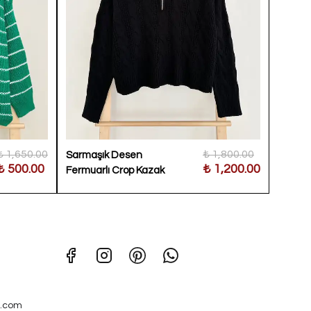
₺ 1,650.00
₺ 1,800.00
Sarmaşık Desen
İnce Çi
₺ 500.00
₺ 1,200.00
Fermuarlı Crop Kazak
Triko 
.com