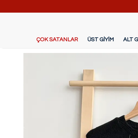
ÇOK SATANLAR
ÜST GİYİM
ALT G