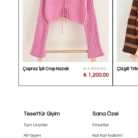
800.00
₺ 1,833.00
Çapraz İpli Crop Kazak
Çizgili Tri
200.00
₺ 1,200.00
Tesettür Giyim
Sana Özel
Tüm Ürünler
Fırsatlar
Alt Giyim
Kat Kat İndirim!