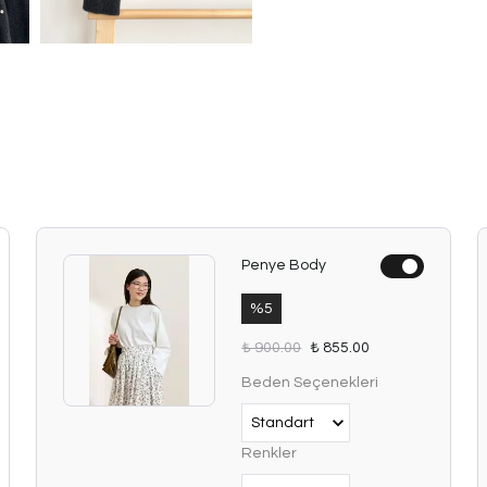
Penye Body
%
5
₺ 900.00
₺ 855.00
Beden Seçenekleri
Renkler