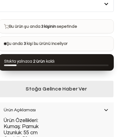
Bu ürün son 7 günde
16 kez
satın alındı
Bu ürün şu anda
3 kişinin
sepetinde
Bu ürünü
27 kişi
favorilerine ekledi
Şu anda
3
kişi bu ürünü inceliyor
Bu ürün son 24 saatte
60 kez
görüntülendi
Stokta yalnızca
2 ürün
kaldı
Bu ürün son 7 günde
16 kez
satın alındı
Stoğa Gelince Haber Ver
Ürün Açıklaması
Ürün Özellikleri:
Kumaş: Pamuk
Uzunluk: 55 cm