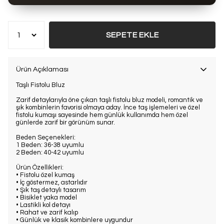
Bu ürün son 7 günde
15 kez
satın alındı
SEPETE EKLE
Ürün Açıklaması
Taşlı Fistolu Bluz
Zarif detaylarıyla öne çıkan taşlı fistolu bluz modeli, romantik ve
şık kombinlerin favorisi olmaya aday. İnce taş işlemeleri ve özel
fistolu kumaşı sayesinde hem günlük kullanımda hem özel
günlerde zarif bir görünüm sunar.
Beden Seçenekleri:
1 Beden: 36-38 uyumlu
2 Beden: 40-42 uyumlu
Ürün Özellikleri:
• Fistolu özel kumaş
• İç göstermez, astarlıdır
• Şık taş detaylı tasarım
• Bisiklet yaka model
• Lastikli kol detayı
• Rahat ve zarif kalıp
• Günlük ve klasik kombinlere uygundur