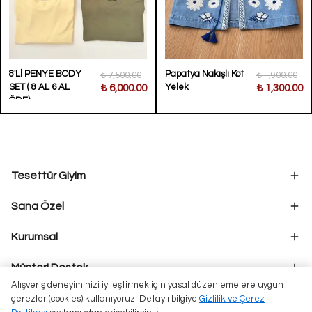
8'Lİ PENYE BODY
Papatya Nakışlı Kot
₺ 7,500.00
₺ 1,900.00
SET ( 8 AL 6 AL
Yelek
₺ 6,000.00
₺ 1,300.00
ÖDE)
Tesettür Giyim
Sana Özel
Kurumsal
Müşteri Destek
Alışveriş deneyiminizi iyileştirmek için yasal düzenlemelere uygun
çerezler (cookies) kullanıyoruz. Detaylı bilgiye
Gizlilik ve Çerez