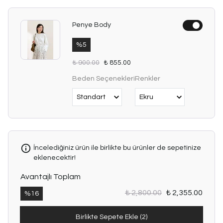
Penye Body
%
5
₺ 900.00
₺ 855.00
Beden Seçenekleri
Renkler
İncelediğiniz ürün ile birlikte bu ürünler de sepetinize
eklenecektir!
Avantajlı Toplam
₺ 2,800.00
₺ 2,355.00
%
16
Birlikte Sepete Ekle (2)