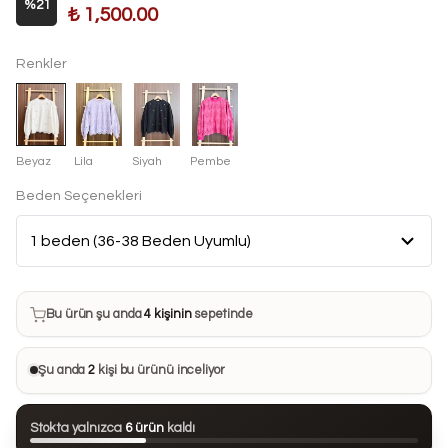
%
21
₺ 1,500.00
Renkler
Beyaz
Lila
Siyah
Pembe
Beden Seçenekleri
Bu ürün son 7 günde
15 kez
satın alındı
Bu ürün şu anda
4 kişinin
sepetinde
Bu ürünü
21 kişi
favorilerine ekledi
Şu anda
2
kişi bu ürünü inceliyor
Bu ürün son 24 saatte
79 kez
görüntülendi
Stokta yalnızca
6 ürün
kaldı