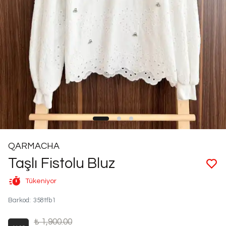
QARMACHA
Taşlı Fistolu Bluz
Tükeniyor
Barkod
:
358tfb1
₺ 1,900.00