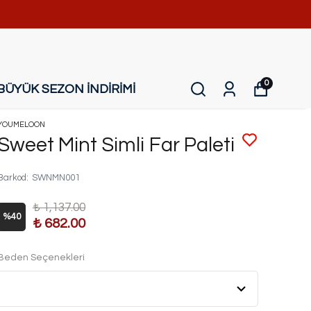
0
BÜYÜK SEZON İNDİRİMİ
YOUMELOON
Sweet Mint Simli Far Paleti
Barkod
:
SWNMN001
₺ 1,137.00
%
40
₺ 682.00
Beden Seçenekleri
Bu ürün son 7 günde
6 kez
satın alındı