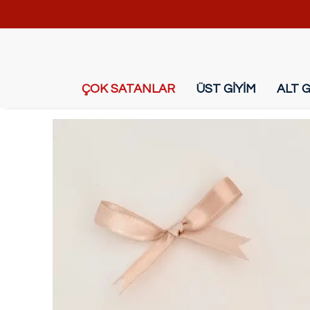
ÇOK SATANLAR
ÜST GİYİM
ALT G