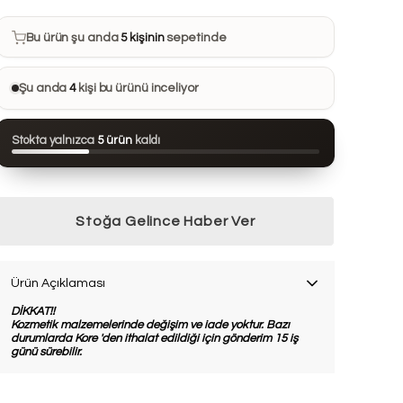
Bu ürün şu anda
5 kişinin
sepetinde
Bu ürünü
15 kişi
favorilerine ekledi
Şu anda
4
kişi bu ürünü inceliyor
Bu ürün son 24 saatte
110 kez
görüntülendi
Stokta yalnızca
5 ürün
kaldı
Bu ürün son 7 günde
6 kez
satın alındı
Stoğa Gelince Haber Ver
Ürün Açıklaması
DİKKAT!!
Kozmetik malzemelerinde değişim ve iade yoktur. Bazı
durumlarda Kore 'den ithalat edildiği için gönderim 15 iş
günü sürebilir.