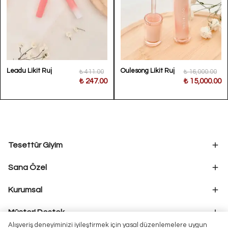
Leadu Likit Ruj
Oulesong Likit Ruj
₺ 411.00
₺ 16,000.00
₺ 247.00
₺ 15,000.00
Tesettür Giyim
Sana Özel
Kurumsal
Müşteri Destek
Alışveriş deneyiminizi iyileştirmek için yasal düzenlemelere uygun