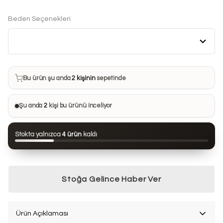
Beden Seçenekleri
Bu ürün son 7 günde
11 kez
satın alındı
Bu ürün şu anda
2 kişinin
sepetinde
Bu ürünü
28 kişi
favorilerine ekledi
Şu anda
2
kişi bu ürünü inceliyor
Bu ürün son 24 saatte
89 kez
görüntülendi
Stokta yalnızca
4 ürün
kaldı
Bu ürün son 7 günde
11 kez
satın alındı
Stoğa Gelince Haber Ver
Ürün Açıklaması