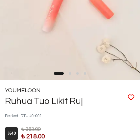
YOUMELOON
Ruhua Tuo Likit Ruj
Barkod
:
RTUU0-001
₺ 363.00
%
40
₺ 218.00