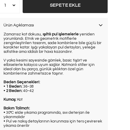
SEPETE EKLE
Ürün Açıklaması
Zamansız kot dokusu,
ışıltılı pul işlemelerle
yeniden
yorumlandı. Etnik ve geometrik motiflerle
zenginleştirilen tasarım, sade kombinlere bile güçlü bir
karakter katar. Işığı yakalayan pul detayları, yeleğe
sofistike ama iddialı bir hava kazandırır.
V yaka kesimi sayesinde gömlek, basic tişört ve
elbiselerle kolayca uyum sağlar. Katmanlı stiller için
ideal olan bu parça, günlük şıklıktan özel gün
kombinlerine zahmetsizce taşınır.
Beden Seçenekleri:
•
1 Beden:
36–38
•
2 Beden:
40–42
Kumaş:
Kot
Bakım Talimatı:
• 30°C elde yıkama programında, sıvı deterjan ile
yıkanmalıdır
• Pul ve nakış detaylarının korunması için ters çevirerek
yıkama önerilir