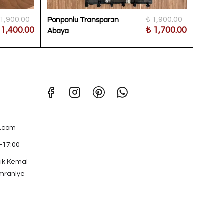
 1,900.00
₺ 1,900.00
Ponponlu Transparan
Kız Nak
 1,400.00
₺ 1,700.00
Abaya
.com
0-17:00
ık Kemal
mraniye