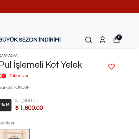
0
BÜYÜK SEZON İNDİRİMİ
QARMACHA
Pul İşlemeli Kot Yelek
Tükeniyor
Barkod
:
KJND8P1
₺ 1,900.00
%
16
₺ 1,600.00
Renkler