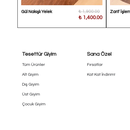
900.00
₺ 1,900.00
Gül Nakışlı Yelek
Zarif İşle
600.00
₺ 1,400.00
Tesettür Giyim
Sana Özel
Tüm Ürünler
Fırsatlar
Alt Giyim
Kat Kat İndirim!
Dış Giyim
Üst Giyim
Çocuk Giyim