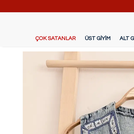
ÇOK SATANLAR
ÜST GİYİM
ALT G