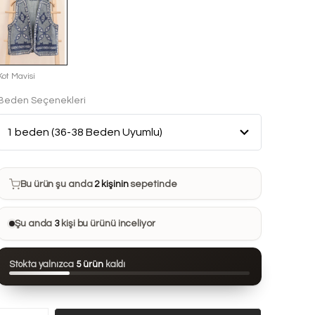
Kot Mavisi
Beden Seçenekleri
Bu ürün son 7 günde
6 kez
satın alındı
Bu ürün şu anda
2 kişinin
sepetinde
Bu ürünü
11 kişi
favorilerine ekledi
Bu ürün son 24 saatte
85 kez
görüntülendi
Şu anda
3
kişi bu ürünü inceliyor
Bu ürün son 7 günde
6 kez
satın alındı
Stokta yalnızca
5 ürün
kaldı