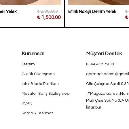
₺ 2,300.00
₺
meli Yelek
Etnik Nakışlı Denim Yelek
₺ 1,500.00
₺
Kurumsal
Müşteri Destek
İletişim
0544 418 79 00
Gizlilik Sözleşmesi
qarmachacom@gmail
İptal & İade Politikası
Ofis Çalışma Saati 9:3
Mesafeli Satış Sözleşmesi
📍Mağaza adresi :Nam
Mah Çise Sok No 3/A Ü
KVKK
İstanbul
Kargo & Teslimat