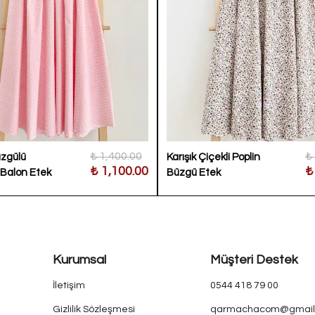
₺ 1,400.00
₺
zgülü
Karışık Çiçekli Poplin
₺ 1,100.00
₺
 Balon Etek
Büzgü Etek
Kurumsal
Müşteri Destek
İletişim
0544 418 79 00
Gizlilik Sözleşmesi
qarmachacom@gmail