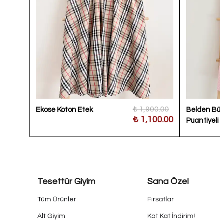
,300.00
₺ 1,900.00
Ekose Koton Etek
Belden Bü
00.00
₺ 1,100.00
Puantiyeli
Tesettür Giyim
Sana Özel
Tüm Ürünler
Fırsatlar
Alt Giyim
Kat Kat İndirim!