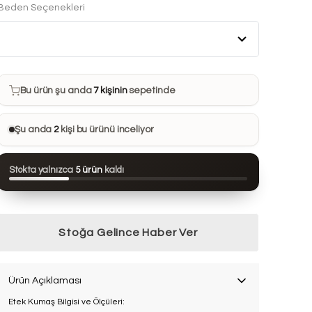
Beden Seçenekleri
Bu ürün son 7 günde
8 kez
satın alındı
Bu ürün şu anda
7 kişinin
sepetinde
Bu ürünü
23 kişi
favorilerine ekledi
Şu anda
2
kişi bu ürünü inceliyor
Bu ürün son 24 saatte
68 kez
görüntülendi
Stokta yalnızca
5 ürün
kaldı
Bu ürün son 7 günde
8 kez
satın alındı
Stoğa Gelince Haber Ver
Ürün Açıklaması
Etek Kumaş Bilgisi
ve Ölçüleri: