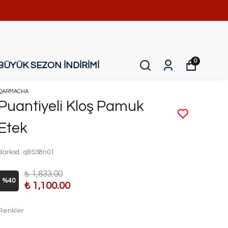
0
BÜYÜK SEZON İNDİRİMİ
QARMACHA
Puantiyeli Kloş Pamuk
Etek
Barkod
:
qBS58n01
₺ 1,833.00
%
40
₺ 1,100.00
Renkler