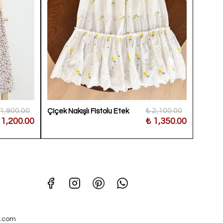
 1,900.00
₺ 2,100.00
Çiçek Nakışlı Fistolu Etek
Desenl
 1,200.00
₺ 1,350.00
.com