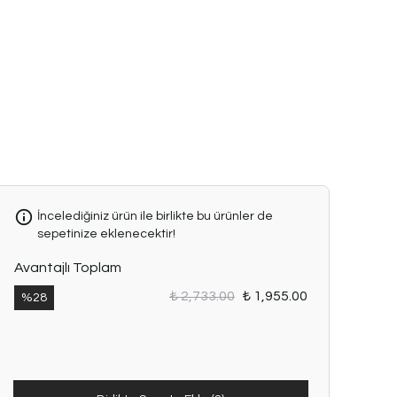
İncelediğiniz ürün ile birlikte bu ürünler de
sepetinize eklenecektir!
Avantajlı Toplam
₺ 2,733.00
₺ 1,955.00
%
28