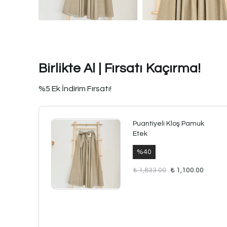
Birlikte Al | Fırsatı Kaçırma!
%5 Ek İndirim Fırsatı!
Puantiyeli Kloş Pamuk
Etek
%
40
₺ 1,833.00
₺ 1,100.00