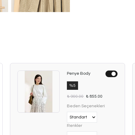
Penye Body
%
5
₺ 900.00
₺ 855.00
Beden Seçenekleri
Renkler