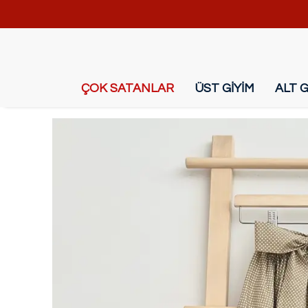
ÇOK SATANLAR
ÜST GİYİM
ALT G