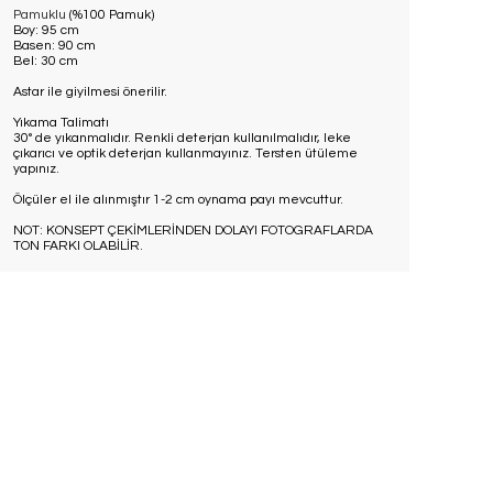
Pamuklu
(
%100 Pamuk
)
Boy: 95 cm
Basen: 90 cm
Bel: 30 cm
Astar ile giyilmesi önerilir.
Yıkama Talimatı
30° de yıkanmalıdır. Renkli deterjan kullanılmalıdır, leke
çıkarıcı ve optik deterjan kullanmayınız. Tersten ütüleme
yapınız.
Ölçüler el ile alınmıştır 1-2 cm oynama payı mevcuttur.
NOT: KONSEPT ÇEKİMLERİNDEN DOLAYI FOTOGRAFLARDA
TON FARKI OLABİLİR.