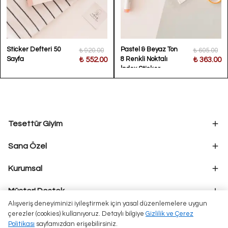
Sticker Defteri 50
Pastel & Beyaz Ton
₺ 920.00
₺ 605.00
Sayfa
8 Renkli Noktalı
₺ 552.00
₺ 363.00
İndex Sticker
Tesettür Giyim
Sana Özel
Kurumsal
Müşteri Destek
Alışveriş deneyiminizi iyileştirmek için yasal düzenlemelere uygun
çerezler (cookies) kullanıyoruz. Detaylı bilgiye
Gizlilik ve Çerez
Politikası
sayfamızdan erişebilirsiniz.