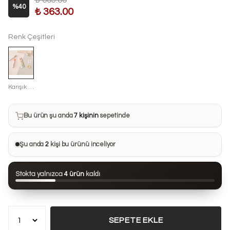
₺ 605.00
%
40
₺ 363.00
Renk Çeşitleri
Karışık Renkli
Bu ürün son 7 günde
16 kez
satın alındı
Bu ürün şu anda
7 kişinin
sepetinde
Bu ürünü
22 kişi
favorilerine ekledi
Şu anda
2
kişi bu ürünü inceliyor
Bu ürün son 24 saatte
67 kez
görüntülendi
Stokta yalnızca
4 ürün
kaldı
Bu ürün son 7 günde
16 kez
satın alındı
SEPETE EKLE