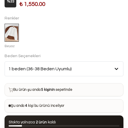
%
33
₺ 1,550.00
Renkler
Beyaz
Beden Seçenekleri
Bu ürün son 7 günde
7 kez
satın alındı
Bu ürün şu anda
5 kişinin
sepetinde
Bu ürünü
30 kişi
favorilerine ekledi
Şu anda
4
kişi bu ürünü inceliyor
Bu ürün son 24 saatte
80 kez
görüntülendi
Stokta yalnızca
2 ürün
kaldı