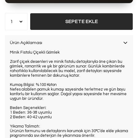
Bu ürün son 7 günde
7 kez
satın alındı
SEPETE EKLE
Ürün Açıklaması
Minik Fistolu Çiçekli Gömlek
Zarif çiçek desenleri ve minik fistolu detaylarıyla öne çıkan bu
gömlek, romantik ve şık bir görünüm sunar. Günlük kombinlerde
rahatlıkla kullanılabilecek bu model, zarif detayları sayesinde
kombinlere feminen bir dokunuş katar.
Kumaş Bilgisi: %100 Koton
Nefes alabilen pamuk kumaşı sayesinde terletmez ve gün boyu
konforlu bir kullanım sağlar. Doğal yapısı sayesinde her mevsime
uygun bir üründür.
Beden Seçenekleri:
1 Beden: 36-38 uyumlu
2 Beden: 40-42 uyumlu
Yıkama Talimatı:
Ürünün formunu ve detaylarını korumak için 30°C’de elde yıkama
programında sıvı deterjan ile yıkanması önerilir.