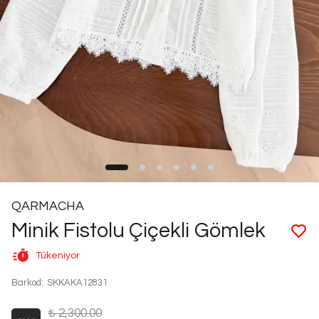
QARMACHA
Minik Fistolu Çiçekli Gömlek
Tükeniyor
Barkod
:
SKKAKA12831
₺ 2,300.00