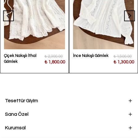
Çiçek Nakışlı İthal
İnce Nakışlı Gömlek
₺ 2,300.00
₺ 1,900.00
Gömlek
₺ 1,800.00
₺ 1,300.00
Tesettür Giyim
Sana Özel
Kurumsal