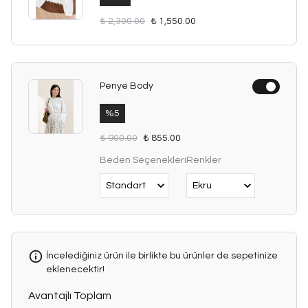
₺ 2,300.00
₺ 1,550.00
Penye Body
%
5
₺ 900.00
₺ 855.00
Beden Seçenekleri
Renkler
İncelediğiniz ürün ile birlikte bu ürünler de sepetinize
eklenecektir!
Avantajlı Toplam