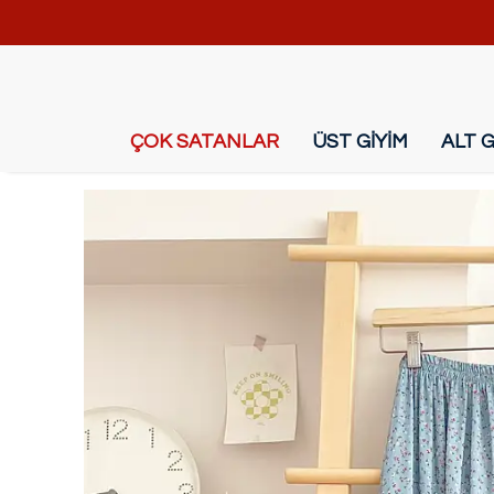
ÇOK SATANLAR
ÜST GİYİM
ALT G