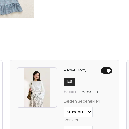
Penye Body
%
5
₺ 900.00
₺ 855.00
Beden Seçenekleri
Renkler