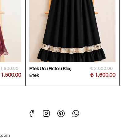
 1,900.00
₺ 2,600.00
Etek Ucu Fistolu Kloş
Küçük Ç
 1,500.00
₺ 1,600.00
Etek
.com