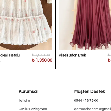
₺ 1,950.00
₺
kışlı Fistolu
Pliseli Şifon Etek
₺ 1,350.00
₺
k
Kurumsal
Müşteri Destek
İletişim
0544 418 79 00
Gizlilik Sözleşmesi
qarmachacom@gmail