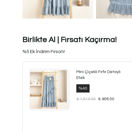
Birlikte Al | Fırsatı Kaçırma!
%5 Ek İndirim Fırsatı!
Mini Çiçekli Fırfır Detaylı
Etek
%
40
₺ 1,513.00
₺ 908.00