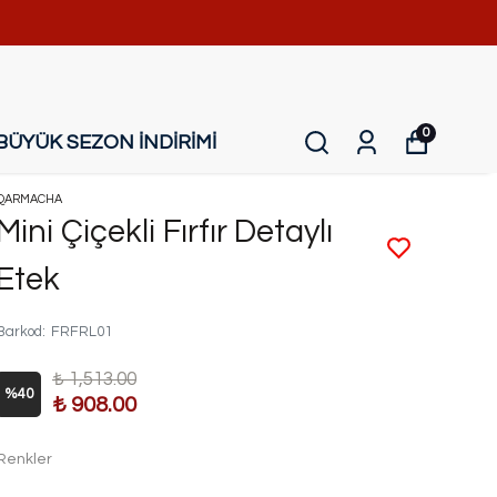
0
BÜYÜK SEZON İNDİRİMİ
QARMACHA
Mini Çiçekli Fırfır Detaylı
Etek
Barkod
:
FRFRL01
₺ 1,513.00
%
40
₺ 908.00
Renkler