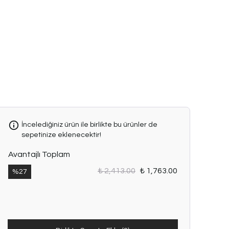
İncelediğiniz ürün ile birlikte bu ürünler de
sepetinize eklenecektir!
Avantajlı Toplam
₺ 2,413.00
₺ 1,763.00
%
27