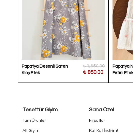
700.00
₺ 1,650.00
Papatya Desenli Saten
Papatya Na
400.00
₺ 850.00
Kloş Etek
Fırfırlı Ete
Tesettür Giyim
Sana Özel
Tüm Ürünler
Fırsatlar
Alt Giyim
Kat Kat İndirim!