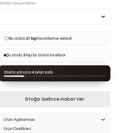
Beden Seçenekleri
Bu ürün son 7 günde
9 kez
satın alındı
Bu ürün şu anda
3 kişinin
sepetinde
Bu ürünü
21 kişi
favorilerine ekledi
Bu ürün son 24 saatte
124 kez
görüntülendi
Şu anda
3
kişi bu ürünü inceliyor
Bu ürün son 7 günde
9 kez
satın alındı
Stokta yalnızca
4 ürün
kaldı
Stoğa Gelince Haber Ver
Ürün Açıklaması
Ürün Özellikleri: