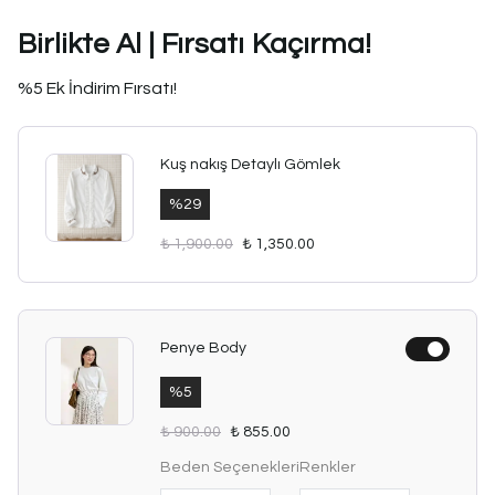
Birlikte Al | Fırsatı Kaçırma!
%5 Ek İndirim Fırsatı!
Kuş nakış Detaylı Gömlek
%
29
₺ 1,900.00
₺ 1,350.00
Penye Body
%
5
₺ 900.00
₺ 855.00
Beden Seçenekleri
Renkler