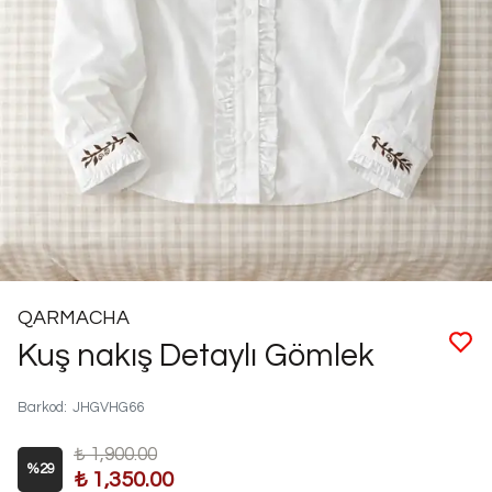
QARMACHA
Kuş nakış Detaylı Gömlek
Barkod
:
JHGVHG66
₺ 1,900.00
%
29
₺ 1,350.00