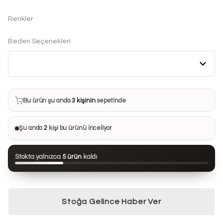
Renkler
Beden Seçenekleri
Bu ürün son 7 günde
20 kez
satın alındı
Bu ürün şu anda
3 kişinin
sepetinde
Bu ürünü
33 kişi
favorilerine ekledi
Şu anda
2
kişi bu ürünü inceliyor
Bu ürün son 24 saatte
91 kez
görüntülendi
Stokta yalnızca
5 ürün
kaldı
Bu ürün son 7 günde
20 kez
satın alındı
Stoğa Gelince Haber Ver