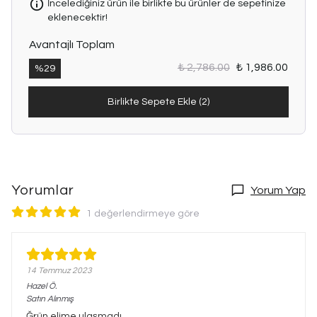
İncelediğiniz ürün ile birlikte bu ürünler de sepetinize
eklenecektir!
Avantajlı Toplam
₺ 2,786.00
₺ 1,986.00
%
29
Birlikte Sepete Ekle (2)
Yorumlar
Yorum Yap
1 değerlendirmeye göre
14 Temmuz 2023
Hazel
Ö.
Satın Alınmış
Ğrün elime ulaşmadı