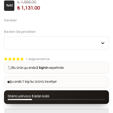
₺ 1,886.00
%
40
₺ 1,131.00
Renkler
Beden Seçenekleri
Bu ürün son 7 günde
14 kez
satın alındı
1 değerlendirme
Bu ürün şu anda
2 kişinin
sepetinde
Bu ürünü
28 kişi
favorilerine ekledi
Şu anda
1
kişi bu ürünü inceliyor
Bu ürün son 24 saatte
103 kez
görüntülendi
Stokta yalnızca
5 ürün
kaldı
Bu ürün son 7 günde
14 kez
satın alındı