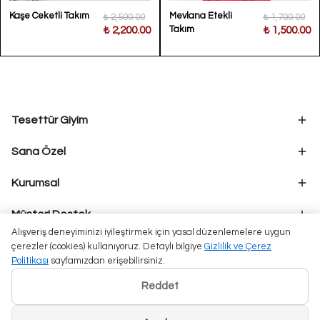
Kaşe Ceketli Takım
Mevlana Etekli
₺ 2,500.00
₺ 1,700.00
Takım
₺ 2,200.00
₺ 1,500.00
Tesettür Giyim
Sana Özel
Kurumsal
Müşteri Destek
Alışveriş deneyiminizi iyileştirmek için yasal düzenlemelere uygun
çerezler (cookies) kullanıyoruz. Detaylı bilgiye
Gizlilik ve Çerez
Politikası
sayfamızdan erişebilirsiniz.
Reddet