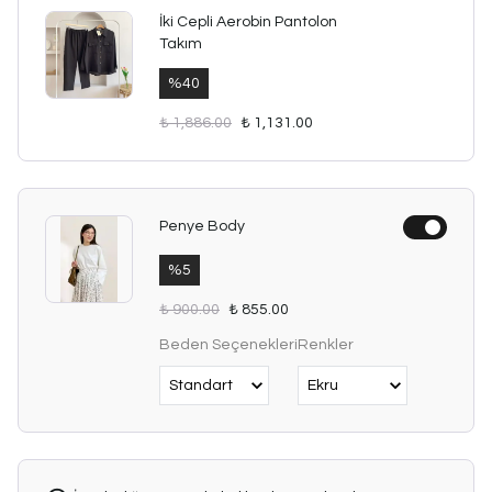
İki Cepli Aerobin Pantolon
Takım
%
40
₺ 1,886.00
₺ 1,131.00
Penye Body
%
5
₺ 900.00
₺ 855.00
Beden Seçenekleri
Renkler