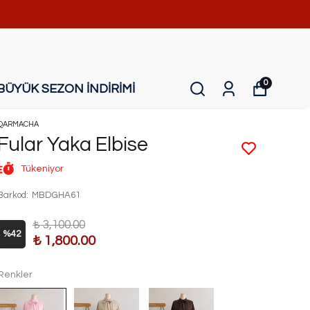
0
BÜYÜK SEZON İNDİRİMİ
QARMACHA
Fular Yaka Elbise
Tükeniyor
Barkod
:
MBDGHA61
₺ 3,100.00
%
42
₺ 1,800.00
Renkler