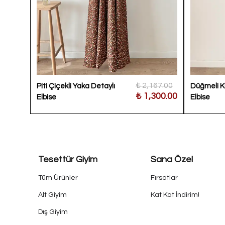
900.00
₺ 2,167.00
Piti Çiçekli Yaka Detaylı
Düğmeli Kl
300.00
₺ 1,300.00
Elbise
Elbise
Tesettür Giyim
Sana Özel
Tüm Ürünler
Fırsatlar
Alt Giyim
Kat Kat İndirim!
Dış Giyim