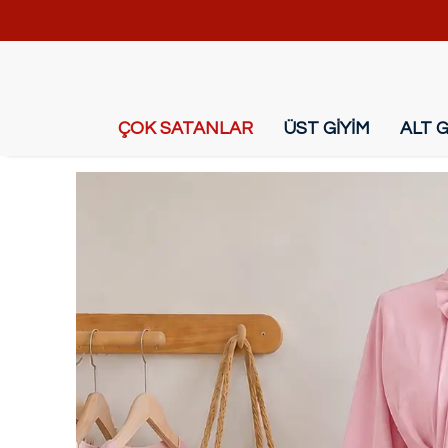
ÇOK SATANLAR
ÜST GİYİM
ALT G