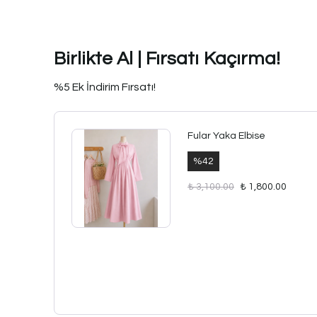
Birlikte Al | Fırsatı Kaçırma!
%5 Ek İndirim Fırsatı!
Fular Yaka Elbise
%
42
₺ 3,100.00
₺ 1,800.00