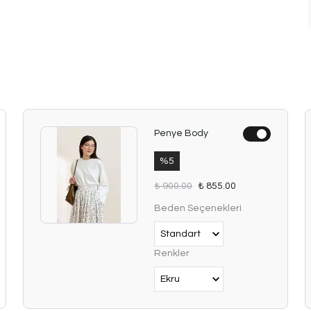
Penye Body
%
5
₺ 900.00
₺ 855.00
Beden Seçenekleri
Renkler