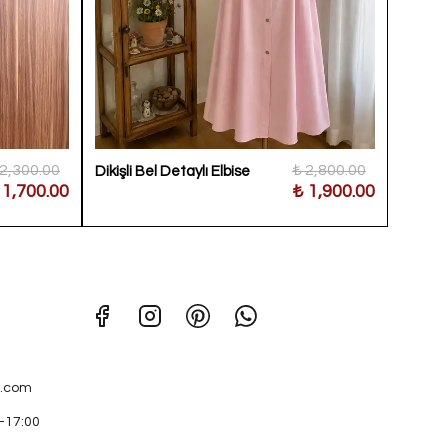
 2,300.00
₺ 2,800.00
Dikişli Bel Detaylı Elbise
Puantiy
 1,700.00
₺ 1,900.00
.com
0-17:00