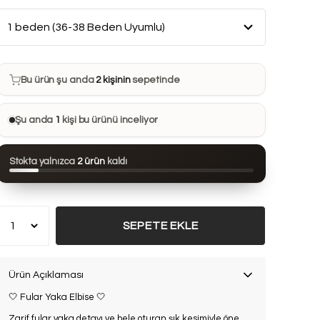
Bu ürün son 7 günde
8 kez
satın alındı
Bu ürün şu anda
2 kişinin
sepetinde
Bu ürünü
21 kişi
favorilerine ekledi
Şu anda
1
kişi bu ürünü inceliyor
Bu ürün son 24 saatte
44 kez
görüntülendi
Stokta yalnızca
2 ürün
kaldı
Bu ürün son 7 günde
8 kez
satın alındı
SEPETE EKLE
Ürün Açıklaması
🤍 Fular Yaka Elbise 🤍
Zarif fular yaka detayı ve bele oturan şık kesimiyle öne