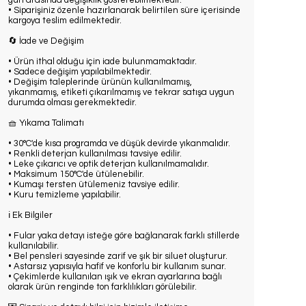
gün arasında değişiklik gösterebilmektedir.
• Siparişiniz özenle hazırlanarak belirtilen süre içerisinde
kargoya teslim edilmektedir.
🔄 İade ve Değişim
• Ürün ithal olduğu için iade bulunmamaktadır.
• Sadece değişim yapılabilmektedir.
• Değişim taleplerinde ürünün kullanılmamış,
yıkanmamış, etiketi çıkarılmamış ve tekrar satışa uygun
durumda olması gerekmektedir.
🧺 Yıkama Talimatı
• 30°C'de kısa programda ve düşük devirde yıkanmalıdır.
• Renkli deterjan kullanılması tavsiye edilir.
• Leke çıkarıcı ve optik deterjan kullanılmamalıdır.
• Maksimum 150°C'de ütülenebilir.
• Kumaşı tersten ütülemeniz tavsiye edilir.
• Kuru temizleme yapılabilir.
ℹ️ Ek Bilgiler
• Fular yaka detayı isteğe göre bağlanarak farklı stillerde
kullanılabilir.
• Bel pensleri sayesinde zarif ve şık bir siluet oluşturur.
• Astarsız yapısıyla hafif ve konforlu bir kullanım sunar.
• Çekimlerde kullanılan ışık ve ekran ayarlarına bağlı
olarak ürün renginde ton farklılıkları görülebilir.