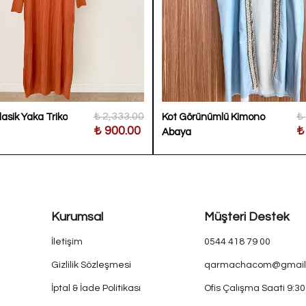
₺ 2,333.00
₺
asik Yaka Triko
Kot Görünümlü Kimono
₺ 900.00
₺
Abaya
Kurumsal
Müşteri Destek
İletişim
0544 418 79 00
Gizlilik Sözleşmesi
qarmachacom@gmail
İptal & İade Politikası
Ofis Çalışma Saati 9:3