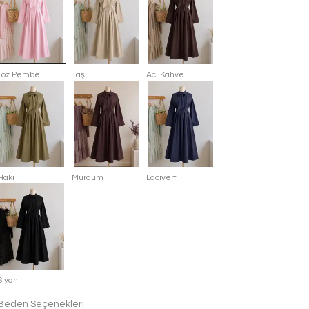
Toz Pembe
Taş
Acı Kahve
Haki
Mürdüm
Lacivert
Siyah
Beden Seçenekleri