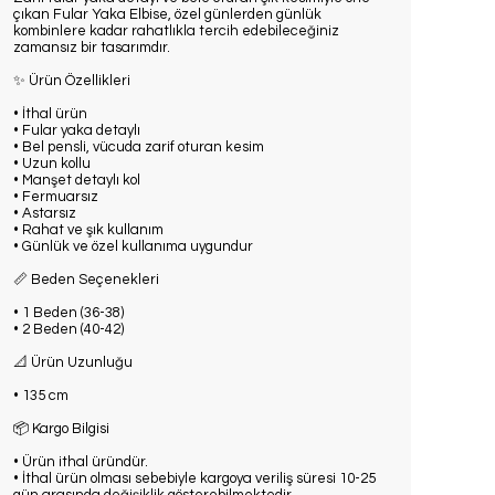
çıkan Fular Yaka Elbise, özel günlerden günlük
kombinlere kadar rahatlıkla tercih edebileceğiniz
zamansız bir tasarımdır.
✨ Ürün Özellikleri
• İthal ürün
• Fular yaka detaylı
• Bel pensli, vücuda zarif oturan kesim
• Uzun kollu
• Manşet detaylı kol
• Fermuarsız
• Astarsız
• Rahat ve şık kullanım
• Günlük ve özel kullanıma uygundur
📏 Beden Seçenekleri
• 1 Beden (36-38)
• 2 Beden (40-42)
📐 Ürün Uzunluğu
• 135 cm
📦 Kargo Bilgisi
• Ürün ithal üründür.
• İthal ürün olması sebebiyle kargoya veriliş süresi 10-25