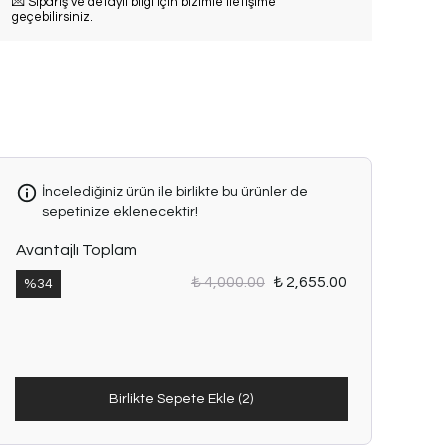
💌 Sipariş ve detaylı bilgi için bizimle iletişime
geçebilirsiniz.
İncelediğiniz ürün ile birlikte bu ürünler de
sepetinize eklenecektir!
Avantajlı Toplam
₺ 4,000.00
₺ 2,655.00
%
34
Birlikte Sepete Ekle (2)