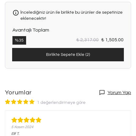
İncelediğiniz ürün ile birlikte bu ürünler de sepetinize
eklenecektir!
Avantajlı Toplam
₺ 2,317.00
₺ 1,505.00
%
35
Birlikte Sepete Ekle (2)
Yorumlar
Yorum Yap
1 değerlendirmeye göre
5 Kasım 2024
Elif
T.