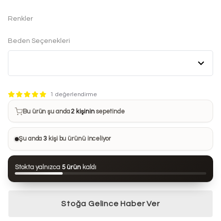
Renkler
Beden Seçenekleri
Bu ürün son 7 günde
12 kez
satın alındı
1 değerlendirme
Bu ürün şu anda
2 kişinin
sepetinde
Bu ürünü
18 kişi
favorilerine ekledi
Şu anda
3
kişi bu ürünü inceliyor
Bu ürün son 24 saatte
119 kez
görüntülendi
Stokta yalnızca
5 ürün
kaldı
Bu ürün son 7 günde
12 kez
satın alındı
Stoğa Gelince Haber Ver