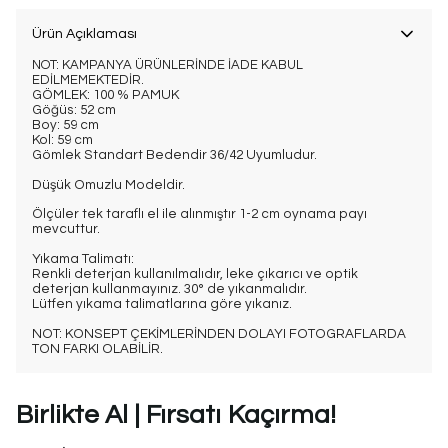
Ürün Açıklaması
NOT: KAMPANYA ÜRÜNLERİNDE İADE KABUL
EDİLMEMEKTEDİR.
GÖMLEK: 100 % PAMUK
Göğüs: 52 cm
Boy: 59 cm
Kol: 59 cm
Gömlek Standart Bedendir 36/42 Uyumludur.
Düşük Omuzlu Modeldir.
Ölçüler tek taraflı el ile alınmıştır 1-2 cm oynama payı
mevcuttur.
Yıkama Talimatı:
Renkli deterjan kullanılmalıdır, leke çıkarıcı ve optik
deterjan kullanmayınız. 30° de yıkanmalıdır.
Lütfen yıkama talimatlarına göre yıkanız.
NOT: KONSEPT ÇEKİMLERİNDEN DOLAYI FOTOGRAFLARDA
TON FARKI OLABİLİR.
Birlikte Al | Fırsatı Kaçırma!