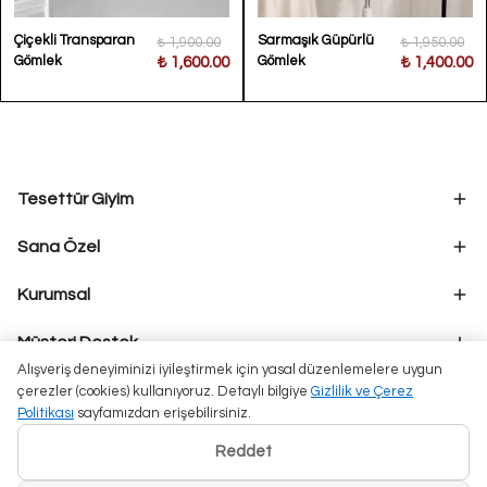
Çiçekli Transparan
Sarmaşık Güpürlü
₺ 1,900.00
₺ 1,950.00
Gömlek
Gömlek
₺ 1,600.00
₺ 1,400.00
Tesettür Giyim
Sana Özel
Kurumsal
Müşteri Destek
Alışveriş deneyiminizi iyileştirmek için yasal düzenlemelere uygun
çerezler (cookies) kullanıyoruz. Detaylı bilgiye
Gizlilik ve Çerez
Politikası
sayfamızdan erişebilirsiniz.
Reddet