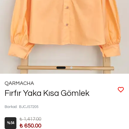
QARMACHA
Fırfır Yaka Kısa Gömlek
Barkod
:
BJCJS7205
₺ 1,417.00
%
54
₺ 650.00