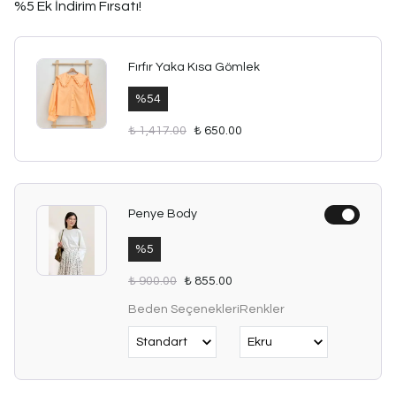
%5 Ek İndirim Fırsatı!
Fırfır Yaka Kısa Gömlek
%
54
₺ 1,417.00
₺ 650.00
Penye Body
%
5
₺ 900.00
₺ 855.00
Beden Seçenekleri
Renkler