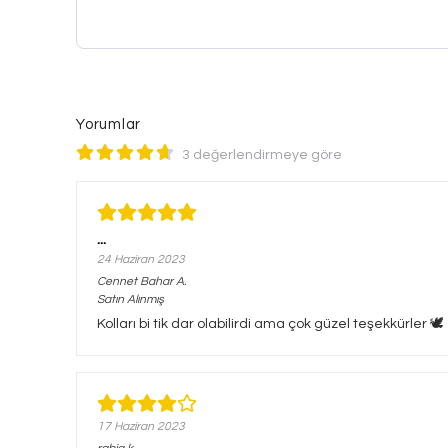
Yorumlar
3 değerlendirmeye göre
...
24 Haziran 2023
Cennet Bahar
A.
Satın Alınmış
Kolları bi tik dar olabilirdi ama çok güzel teşekkürler 🕊️
17 Haziran 2023