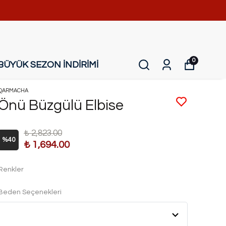
0
BÜYÜK SEZON İNDİRİMİ
QARMACHA
Önü Büzgülü Elbise
₺ 2,823.00
%
40
₺ 1,694.00
Renkler
Beden Seçenekleri