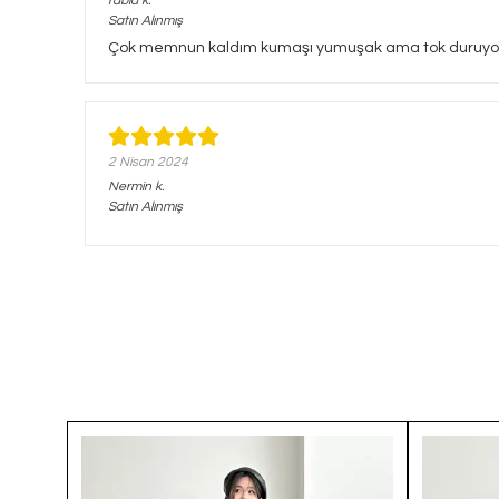
rabia
k.
Satın Alınmış
Çok memnun kaldım kumaşı yumuşak ama tok duruyor, b
2 Nisan 2024
Nermin
k.
Satın Alınmış