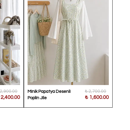
 2,900.00
₺ 2,700.00
Minik Papatya Desenli
Ponpon
 2,400.00
₺ 1,600.00
Poplin Jile
Abaya