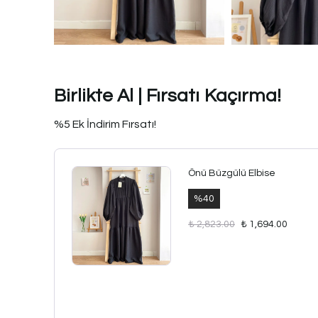
Birlikte Al | Fırsatı Kaçırma!
%5 Ek İndirim Fırsatı!
Önü Büzgülü Elbise
%
40
₺ 2,823.00
₺ 1,694.00