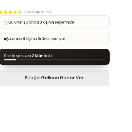
Bu ürün son 7 günde
18 kez
satın alındı
3 değerlendirme
Bu ürün şu anda
3 kişinin
sepetinde
Bu ürünü
18 kişi
favorilerine ekledi
Şu anda
4
kişi bu ürünü inceliyor
Bu ürün son 24 saatte
110 kez
görüntülendi
Stokta yalnızca
2 ürün
kaldı
Bu ürün son 7 günde
18 kez
satın alındı
Stoğa Gelince Haber Ver