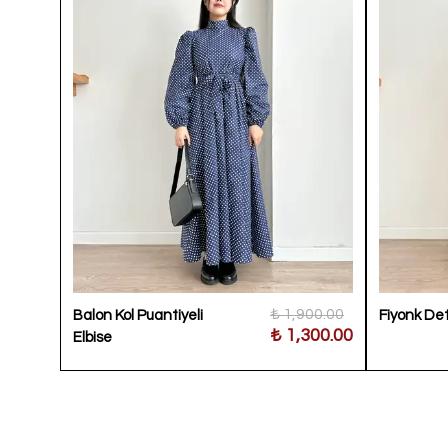
333.00
₺ 1,900.00
Balon Kol Puantiyeli
Fiyonk Det
500.00
₺ 1,300.00
Elbise