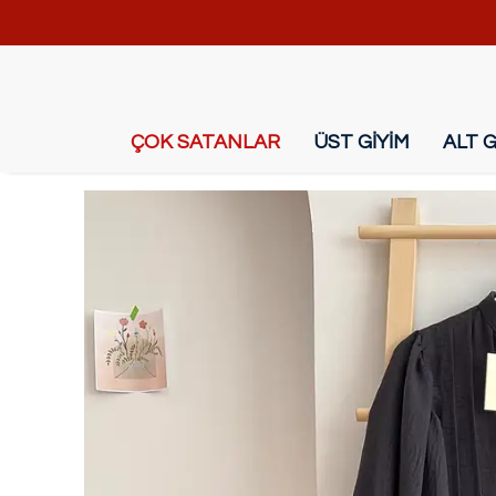
ÇOK SATANLAR
ÜST GİYİM
ALT G