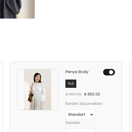
Penye Body
%
5
₺ 900.00
₺ 855.00
Beden Seçenekleri
Renkler