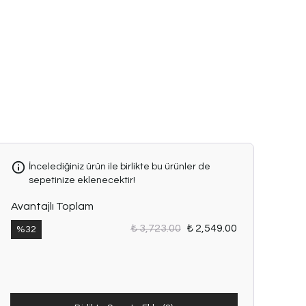
İncelediğiniz ürün ile birlikte bu ürünler de
sepetinize eklenecektir!
Avantajlı Toplam
₺ 3,723.00
₺ 2,549.00
%
32