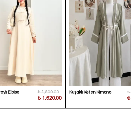
₺ 1,800.00
₺
aylı Elbise
Kuşaklı Keten Kimono
₺ 1,620.00
₺