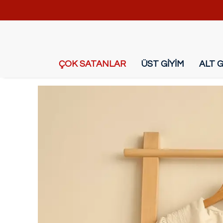
ÇOK SATANLAR
ÜST GİYİM
ALT G