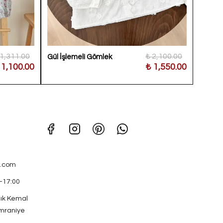
 1,311.00
₺ 2,100.00
Gül İşlemeli Gömlek
Gül Ka
 1,100.00
₺ 1,550.00
Bluz
.com
0-17:00
ık Kemal
mraniye