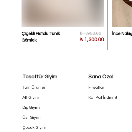
800.00
₺ 1,900.00
Çiçekli Fistolu Tunik
İnce Nakış
100.00
₺ 1,300.00
Gömlek
Tesettür Giyim
Sana Özel
Tüm Ürünler
Fırsatlar
Alt Giyim
Kat Kat İndirim!
Dış Giyim
Üst Giyim
Çocuk Giyim