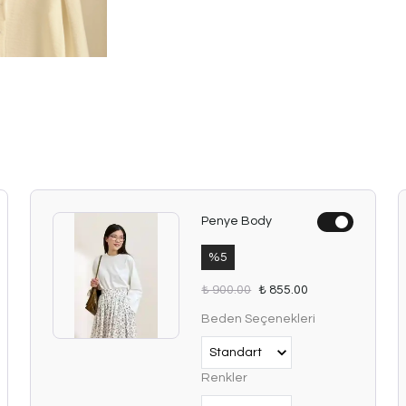
Penye Body
%
5
₺ 900.00
₺ 855.00
Beden Seçenekleri
Renkler