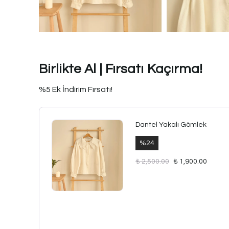
Birlikte Al | Fırsatı Kaçırma!
%5 Ek İndirim Fırsatı!
Dantel Yakalı Gömlek
%
24
₺ 2,500.00
₺ 1,900.00