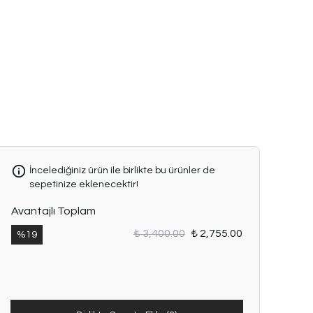
İncelediğiniz ürün ile birlikte bu ürünler de
sepetinize eklenecektir!
Avantajlı Toplam
₺ 3,400.00
₺ 2,755.00
%
19