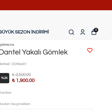
0
BÜYÜK SEZON İNDİRİMİ
QARMACHA
Dantel Yakalı Gömlek
Barkod
:
DDNGa01
₺ 2,500.00
%
24
₺ 1,900.00
Renkler
Beden Seçenekleri