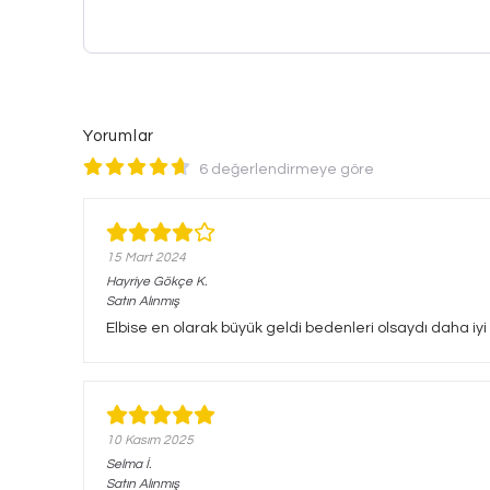
Yorumlar
6 değerlendirmeye göre
15 Mart 2024
Hayriye Gökçe
K.
Satın Alınmış
Elbise en olarak büyük geldi bedenleri olsaydı daha iyi o
10 Kasım 2025
Selma
İ.
Satın Alınmış