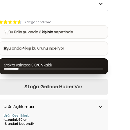
Bu ürün son 7 günde
7 kez
satın alındı
6 değerlendirme
Bu ürün şu anda
2 kişinin
sepetinde
Bu ürünü
10 kişi
favorilerine ekledi
Şu anda
4
kişi bu ürünü inceliyor
Bu ürün son 24 saatte
112 kez
görüntülendi
Stokta yalnızca
3 ürün
kaldı
Bu ürün son 7 günde
7 kez
satın alındı
Stoğa Gelince Haber Ver
Ürün Açıklaması
Ürün Özellikleri:
-Uzunluk 60 cm.
-Standart bedendir.