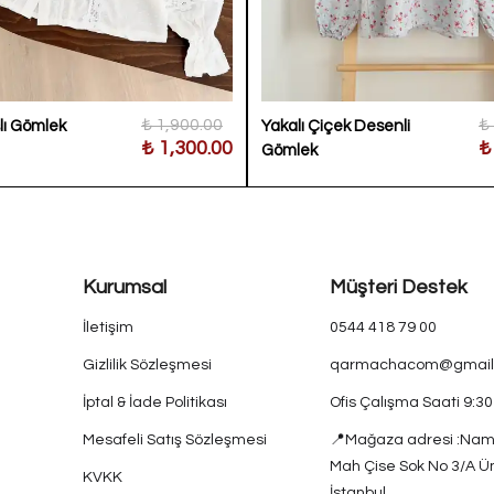
₺ 1,900.00
₺
lı Gömlek
Yakalı Çiçek Desenli
₺ 1,300.00
₺
Gömlek
Kurumsal
Müşteri Destek
İletişim
0544 418 79 00
Gizlilik Sözleşmesi
qarmachacom@gmail
İptal & İade Politikası
Ofis Çalışma Saati 9:3
Mesafeli Satış Sözleşmesi
📍Mağaza adresi :Nam
Mah Çise Sok No 3/A Ü
KVKK
İstanbul