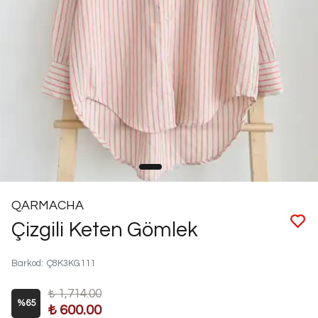
QARMACHA
Çizgili Keten Gömlek
Barkod
:
Ç8K3KG111
₺ 1,714.00
%
65
₺ 600.00