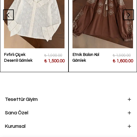
Fırfırlı Çiçek
Etnik Balon Kol
₺ 1,900.00
₺ 1,900.00
Desenli Gömlek
Gömlek
₺ 1,500.00
₺ 1,600.00
Tesettür Giyim
Sana Özel
Kurumsal