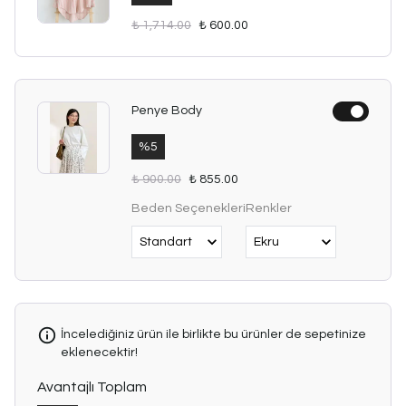
₺ 1,714.00
₺ 600.00
Penye Body
%
5
₺ 900.00
₺ 855.00
Beden Seçenekleri
Renkler
İncelediğiniz ürün ile birlikte bu ürünler de sepetinize
eklenecektir!
Avantajlı Toplam