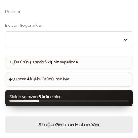
Renkler
Beden Seçenekleri
Bu ürün son 7 günde
19 kez
satın alındı
Bu ürün şu anda
5 kişinin
sepetinde
Bu ürünü
34 kişi
favorilerine ekledi
Şu anda
4
kişi bu ürünü inceliyor
Bu ürün son 24 saatte
60 kez
görüntülendi
Stokta yalnızca
5 ürün
kaldı
Bu ürün son 7 günde
19 kez
satın alındı
Stoğa Gelince Haber Ver