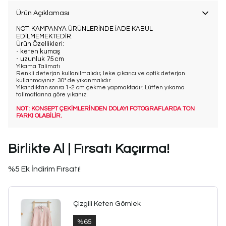
Ürün Açıklaması
NOT: KAMPANYA ÜRÜNLERİNDE İADE KABUL
EDİLMEMEKTEDİR.
Ürün Özellikleri:
- keten kumaş
- uzunluk 75 cm
Yıkama Talimatı
Renkli deterjan kullanılmalıdır, leke çıkarıcı ve optik deterjan
kullanmayınız. 30° de yıkanmalıdır.
Yıkandıktan sonra 1-2 cm çekme yapmaktadır. Lütfen yıkama
talimatlarına göre yıkanız.
NOT: KONSEPT ÇEKİMLERİNDEN DOLAYI FOTOGRAFLARDA TON
FARKI OLABİLİR.
Birlikte Al | Fırsatı Kaçırma!
%5 Ek İndirim Fırsatı!
Çizgili Keten Gömlek
%
65