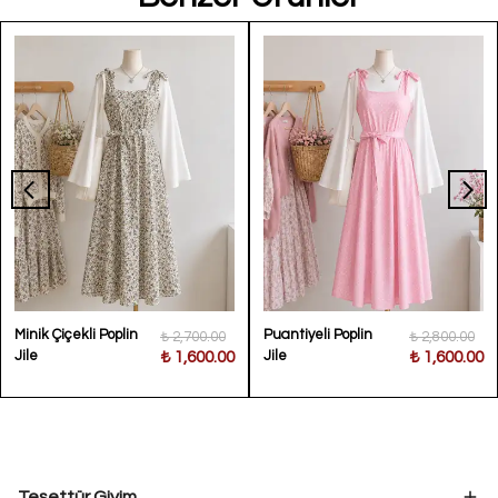
Minik Çiçekli Poplin
Puantiyeli Poplin
₺ 2,700.00
₺ 2,800.00
Jile
Jile
₺ 1,600.00
₺ 1,600.00
Tesettür Giyim