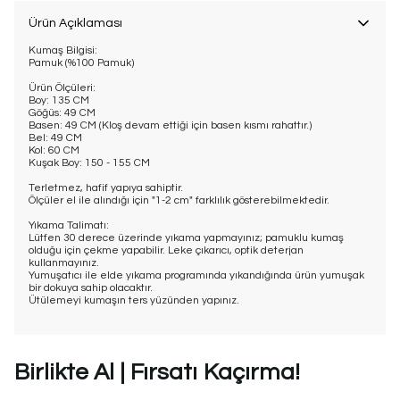
Ürün Açıklaması
Kumaş Bilgisi:
Pamuk (%100 Pamuk)
Ürün Ölçüleri:
Boy: 135 CM
Göğüs: 49 CM
Basen: 49 CM (Kloş devam ettiği için basen kısmı rahattır.)
Bel: 49 CM
Kol: 60 CM
Kuşak Boy: 150 - 155 CM
Terletmez, hafif yapıya sahiptir.
Ölçüler el ile alındığı için "1-2 cm" farklılık gösterebilmektedir.
Yıkama Talimatı:
Lütfen 30 derece üzerinde yıkama yapmayınız; pamuklu kumaş
olduğu için çekme yapabilir. Leke çıkarıcı, optik deterjan
kullanmayınız.
Yumuşatıcı ile elde yıkama programında yıkandığında ürün yumuşak
bir dokuya sahip olacaktır.
Ütülemeyi kumaşın ters yüzünden yapınız.
Birlikte Al | Fırsatı Kaçırma!