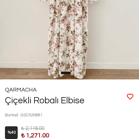
QARMACHA
Çiçekli Robalı Elbise
Barkod
:
GSD52N881
₺ 2,118.00
%
40
₺ 1,271.00