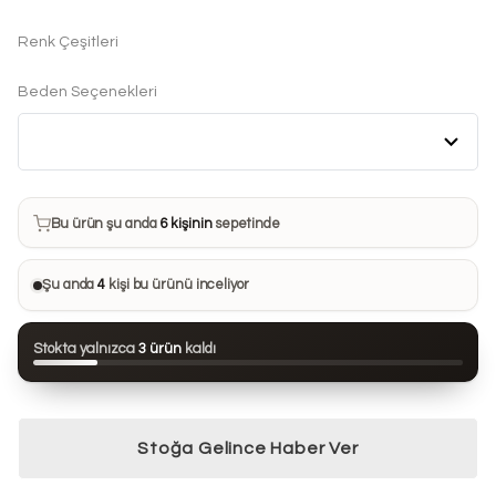
Renk Çeşitleri
Beden Seçenekleri
Bu ürün son 7 günde
7 kez
satın alındı
Bu ürün şu anda
6 kişinin
sepetinde
Bu ürünü
12 kişi
favorilerine ekledi
Şu anda
4
kişi bu ürünü inceliyor
Bu ürün son 24 saatte
99 kez
görüntülendi
Stokta yalnızca
3 ürün
kaldı
Bu ürün son 7 günde
7 kez
satın alındı
Stoğa Gelince Haber Ver