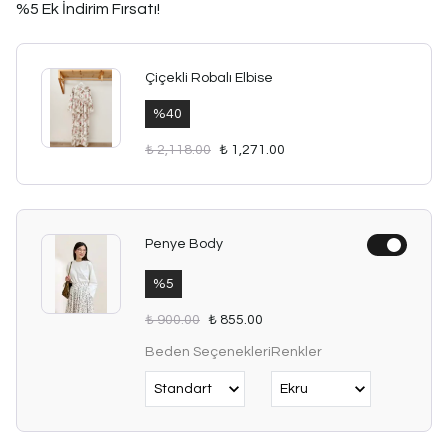
%5 Ek İndirim Fırsatı!
Çiçekli Robalı Elbise
%
40
₺ 2,118.00
₺ 1,271.00
Penye Body
%
5
₺ 900.00
₺ 855.00
Beden Seçenekleri
Renkler