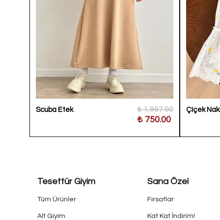
300.00
₺ 1,997.00
Scuba Etek
Çiçek Nakı
250.00
₺ 750.00
Tesettür Giyim
Sana Özel
Tüm Ürünler
Fırsatlar
Alt Giyim
Kat Kat İndirim!