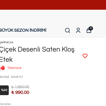
0
BÜYÜK SEZON İNDİRİMİ
QARMACHA
Çiçek Desenli Saten Kloş
Etek
Tükeniyor
Barkod
:
NAx6101
₺ 1,650.00
%
40
₺ 990.00
Renkler