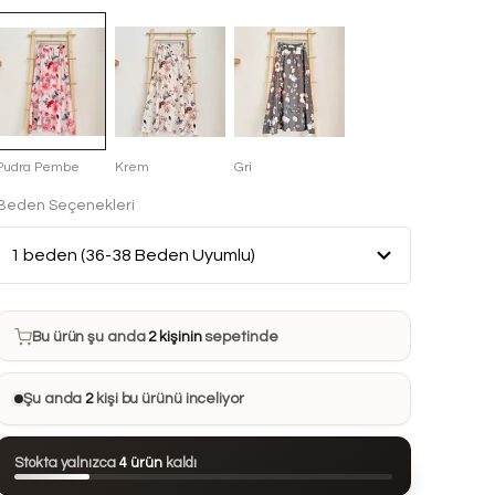
Pudra Pembe
Krem
Gri
Beden Seçenekleri
Bu ürün son 7 günde
19 kez
satın alındı
Bu ürün şu anda
2 kişinin
sepetinde
Bu ürünü
25 kişi
favorilerine ekledi
Şu anda
2
kişi bu ürünü inceliyor
Bu ürün son 24 saatte
109 kez
görüntülendi
Stokta yalnızca
4 ürün
kaldı
Bu ürün son 7 günde
19 kez
satın alındı