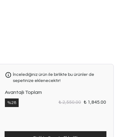
İncelediğiniz ürün ile birlikte bu ürünler de
sepetinize eklenecektir!
Avantajlı Toplam
₺ 2,550.00
₺ 1,845.00
%
28