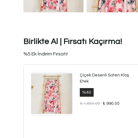
Birlikte Al | Fırsatı Kaçırma!
%5 Ek İndirim Fırsatı!
Çiçek Desenli Saten Kloş
Etek
%
40
₺ 1,650.00
₺ 990.00