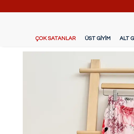
ÇOK SATANLAR
ÜST GİYİM
ALT G