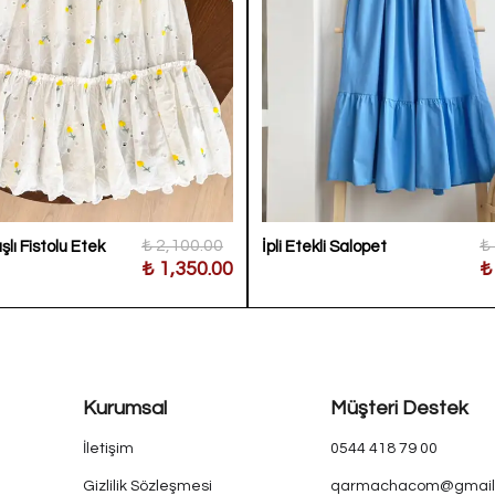
₺ 2,100.00
₺
şlı Fistolu Etek
İpli Etekli Salopet
₺ 1,350.00
₺
Kurumsal
Müşteri Destek
İletişim
0544 418 79 00
Gizlilik Sözleşmesi
qarmachacom@gmail