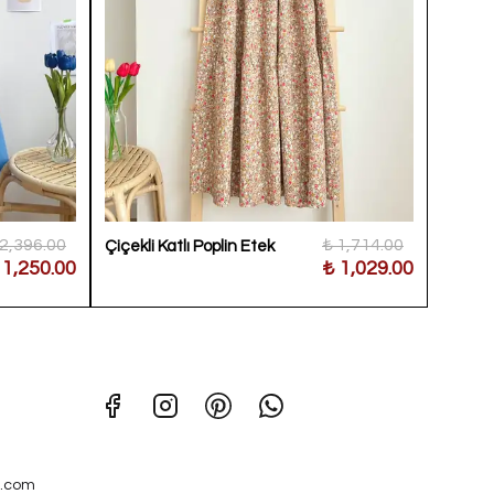
 2,396.00
₺ 1,714.00
Çiçekli Katlı Poplin Etek
Belden
 1,250.00
₺ 1,029.00
Puanti
.com