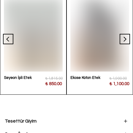
Seyeon İpli Etek
Ekose Koton Etek
₺ 1,815.00
₺ 1,900.00
₺ 850.00
₺ 1,100.00
Tesettür Giyim