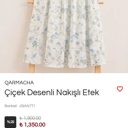
QARMACHA
Çiçek Desenli Nakışlı Etek
Barkod
:
JSIAN771
₺ 1,900.00
%
29
₺ 1,350.00