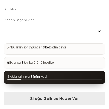
Renkler
Beden Seçenekleri
Bu ürün son 7 günde
13 kez
satın alındı
Bu ürün şu anda
3 kişinin
sepetinde
Bu ürünü
29 kişi
favorilerine ekledi
Şu anda
3
kişi bu ürünü inceliyor
Bu ürün son 24 saatte
117 kez
görüntülendi
Stokta yalnızca
3 ürün
kaldı
Bu ürün son 7 günde
13 kez
satın alındı
Stoğa Gelince Haber Ver