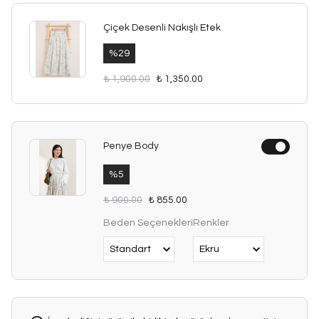
Çiçek Desenli Nakışlı Etek
%
29
₺ 1,900.00
₺ 1,350.00
Penye Body
%
5
₺ 900.00
₺ 855.00
Beden Seçenekleri
Renkler