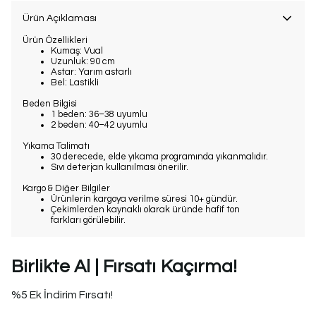
Ürün Açıklaması
Ürün Özellikleri
Kumaş: Vual
Uzunluk: 90 cm
Astar: Yarım astarlı
Bel: Lastikli
Beden Bilgisi
1 beden: 36–38 uyumlu
2 beden: 40–42 uyumlu
Yıkama Talimatı
30 derecede, elde yıkama programında yıkanmalıdır.
Sıvı deterjan kullanılması önerilir.
Kargo & Diğer Bilgiler
Ürünlerin kargoya verilme süresi
10+ gündür
.
Çekimlerden kaynaklı olarak üründe
hafif ton
farkları
görülebilir.
Birlikte Al | Fırsatı Kaçırma!
%5 Ek İndirim Fırsatı!